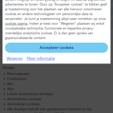
advertenties te tonen. Door op “Accepteer cookies” te klikken geef
je toestemming voor het plaatsen van alle hiervoor omschreven
Belangrijke informatie
cookies en andere technologieën om persoonlijke data te
verzamelen. Je kunt je toestemming altijd weer intrekken op onze
cookies pagina
. Indien je kiest voor “Weigeren” plaatsen wij enkel
All Inclusive
noodzakelijke technische, functionele en beperkte privacy-
vriendelijke analytische cookies. Er is dan geen sprake van
Eten
gepersonaliseerde content.
Ontbijt (07:30-10:00 uur)
Lunch (12:30-14:00 uur)
Accepteer cookies
Tea time (16:00-17:00 uur)
Snacks (11:00-16:00 uur)
Weigeren
Meer informatie
Diner in buffetvorm (19:30-21:00 uur)
Drinken
Mineraalwater
Frisdranken
Bier
Wijn
Lokale alcoholische drankjes
Alcoholische cocktails
Alcoholvrije cocktails
Alle drankjes betreft een geselecteerd aanbod en zijn