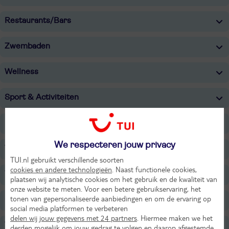
Restaurants/Bars
Zwembaden
Wellness
Sport & Activiteiten
Entertainment
We respecteren jouw privacy
Voor de kinderen
TUI.nl gebruikt verschillende soorten
cookies en andere technologieën
. Naast functionele cookies,
Tip
plaatsen wij analytische cookies om het gebruik en de kwaliteit van
onze website te meten. Voor een betere gebruikservaring, het
tonen van gepersonaliseerde aanbiedingen en om de ervaring op
Overige informatie
social media platformen te verbeteren
delen wij jouw gegevens met 24 partners
. Hiermee maken we het
Verzorging
derden mogelijk om jouw gedrag te volgen en daarop afgestemde