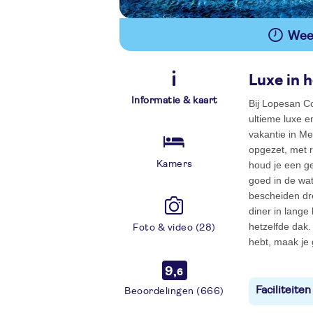
Wees
Luxe in 
Informatie & kaart
Bij Lopesan C
ultieme luxe e
vakantie in Mel
opgezet, met 
Kamers
houd je een ge
goed in de wat
bescheiden dr
diner in lange
hetzelfde dak.
Foto & video (28)
hebt, maak je 
9,
6
Faciliteiten
Beoordelingen (666)