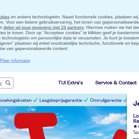
okies
en andere technologieën. Naast functionele cookies, plaatsen wij
ten. Voor een betere gebruikservaring, het tonen van gepersonaliseerd
en
delen wij jouw gegevens met 24 partners
. Hiermee maken we het der
s te tonen. Door op “Accepteer cookies” te klikken geef je toestemmin
technologieën om persoonlijke data te verzamelen. Je kunt je toestem
eigeren” plaatsen wij enkel noodzakelijke technische, functionele en bep
ake van gepersonaliseerde content.
Meer informatie
TUI Extra's
Service & Contact
 boekingskosten
Laagsteprijsgarantie
Omruilgarantie
Slim
J
Lo
Re
Sp