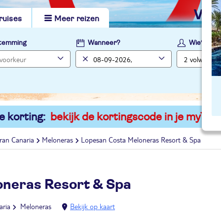
vi
ruises
Meer reizen
temming
Wanneer?
Wie?
e korting:
bekijk de kortingscode in je myTUI
ran Canaria
Meloneras
Lopesan Costa Meloneras Resort & Spa
oneras Resort & Spa
aria
Meloneras
Bekijk op kaart