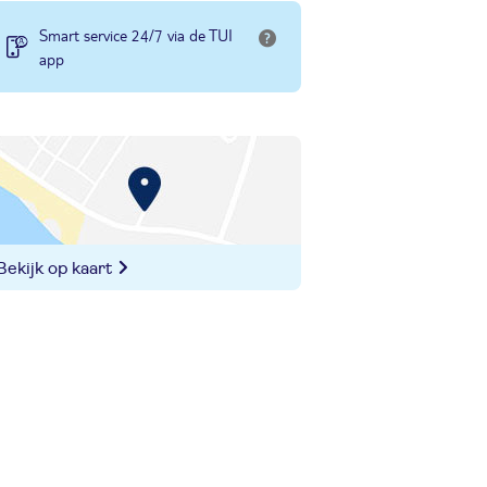
Smart service 24/7 via de TUI
app
Bekijk op kaart