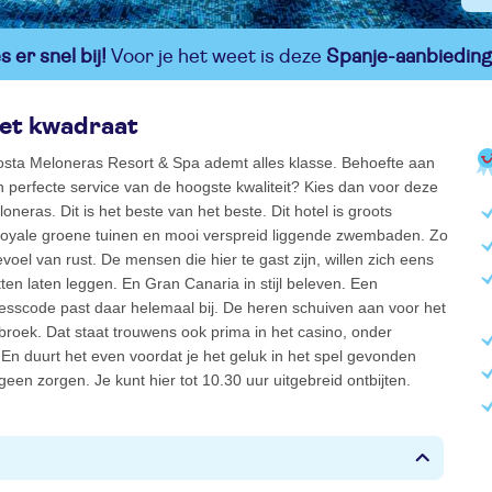
 er snel bij!
Voor je het weet is deze
Spanje-aanbieding
het kwadraat
osta Meloneras Resort & Spa ademt alles klasse. Behoefte aan
n perfecte service van de hoogste kwaliteit? Kies dan voor deze
oneras. Dit is het beste van het beste. Dit hotel is groots
royale groene tuinen en mooi verspreid liggende zwembaden. Zo
voel van rust. De mensen die hier te gast zijn, willen zich eens
ten laten leggen. En Gran Canaria in stijl beleven. Een
esscode past daar helemaal bij. De heren schuiven aan voor het
 broek. Dat staat trouwens ook prima in het casino, onder
 En duurt het even voordat je het geluk in het spel gevonden
geen zorgen. Je kunt hier tot 10.30 uur uitgebreid ontbijten.