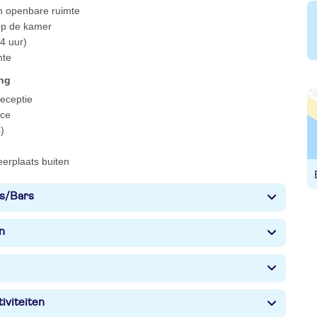
 in openbare ruimte
 op de kamer
4 uur)
mte
ing
 receptie
ce
)
eerplaats buiten
s/Bars
n
iviteiten