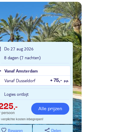
Do 27 aug 2026
8 dagen (7 nachten)
Vanaf Amsterdam
Vanaf Dusseldorf
+ 75,-
p.p.
Logies ontbijt
225
,-
Alle prijzen
r persoon
e verplichte kosten inbegrepen!
Bewaren
Delen