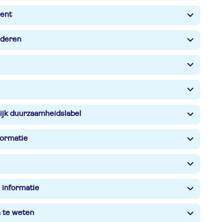
ent
nderen
ijk duurzaamheidslabel
formatie
 informatie
m te weten