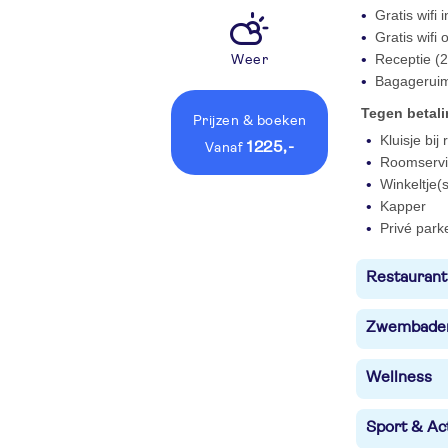
Gratis wifi
Gratis wifi
Receptie (2
Weer
Bagagerui
Tegen betal
Prijzen
& boeken
Kluisje bij
1225,-
vanaf
Roomservi
Winkeltje(s
Kapper
Privé park
Restaurant
Zwembade
Wellness
Sport & Act