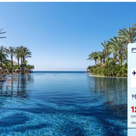
1
pe
All