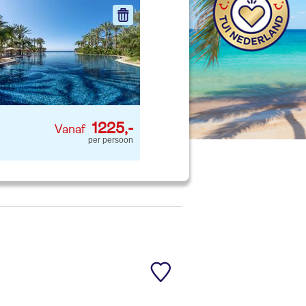
nd jouw ideale vakantie
Zoeken
1225,-
per persoon
 account