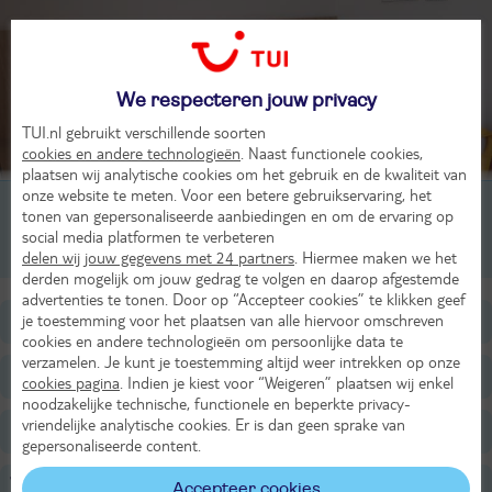
We respecteren jouw privacy
TUI.nl gebruikt verschillende soorten
cookies en andere technologieën
. Naast functionele cookies,
plaatsen wij analytische cookies om het gebruik en de kwaliteit van
onze website te meten. Voor een betere gebruikservaring, het
2-persoonskamer, 2-2 pers
tonen van gepersonaliseerde aanbiedingen en om de ervaring op
social media platformen te verbeteren
2-persoonskamer, 2-3 pers
delen wij jouw gegevens met 24 partners
. Hiermee maken we het
derden mogelijk om jouw gedrag te volgen en daarop afgestemde
advertenties te tonen. Door op “Accepteer cookies” te klikken geef
je toestemming voor het plaatsen van alle hiervoor omschreven
Ligging
cookies en andere technologieën om persoonlijke data te
verzamelen. Je kunt je toestemming altijd weer intrekken op onze
Faciliteiten
cookies pagina
. Indien je kiest voor “Weigeren” plaatsen wij enkel
noodzakelijke technische, functionele en beperkte privacy-
vriendelijke analytische cookies. Er is dan geen sprake van
Restaurants/Bars
gepersonaliseerde content.
Voor de kinderen
Accepteer cookies