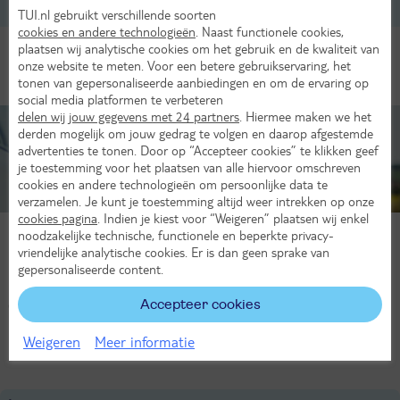
2-persoonskamer, Zwembadzicht, 2-2 pers
TUI.nl gebruikt verschillende soorten
cookies en andere technologieën
. Naast functionele cookies,
plaatsen wij analytische cookies om het gebruik en de kwaliteit van
Alle Kamers
onze website te meten. Voor een betere gebruikservaring, het
tonen van gepersonaliseerde aanbiedingen en om de ervaring op
social media platformen te verbeteren
delen wij jouw gegevens met 24 partners
. Hiermee maken we het
derden mogelijk om jouw gedrag te volgen en daarop afgestemde
advertenties te tonen. Door op “Accepteer cookies” te klikken geef
je toestemming voor het plaatsen van alle hiervoor omschreven
Inclusief
cookies en andere technologieën om persoonlijke data te
huurauto
verzamelen. Je kunt je toestemming altijd weer intrekken op onze
cookies pagina
. Indien je kiest voor “Weigeren” plaatsen wij enkel
Inclusief huurauto
noodzakelijke technische, functionele en beperkte privacy-
vriendelijke analytische cookies. Er is dan geen sprake van
De mooiste plekjes ontdek je met de auto
gepersonaliseerde content.
Een huurauto van de laagste categorie is inbegrepen bij deze reis.
Accepteer cookies
Grotere auto nodig? Een upgrade is mogelijk tijdens het boeken.
Lees meer
Weigeren
Meer informatie