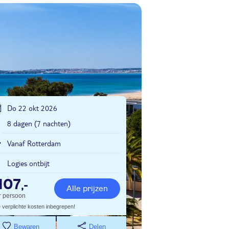
Do 22 okt 2026
8 dagen (7 nachten)
Vanaf Rotterdam
Logies ontbijt
107
,-
Alle prijzen
r persoon
e verplichte kosten inbegrepen!
Bewaren
Delen