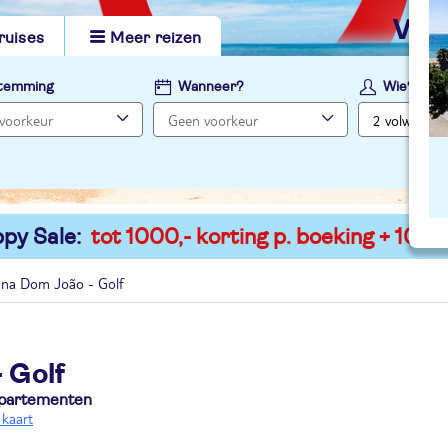
vi
ruises
Meer reizen
temming
Wanneer?
Wie?
py Sale:
tot 1000,- korting p. boeking + 100,-
ana Dom João - Golf
 Golf
ppartementen
 kaart