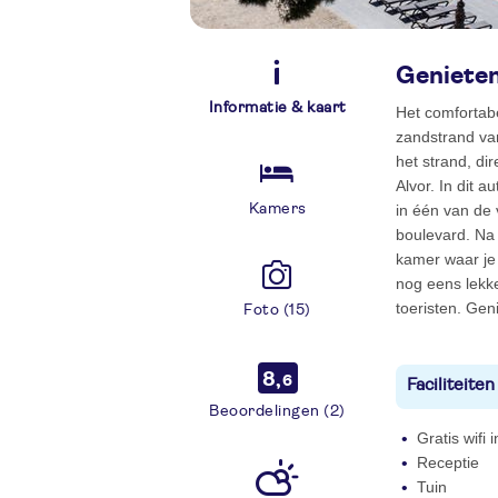
Genieten 
Informatie & kaart
Het comfortab
zandstrand van
het strand, di
Alvor. In dit 
Kamers
in één van de 
boulevard. Na 
kamer waar je j
nog eens lekke
toeristen. Geni
Foto (15)
8,
6
Faciliteiten
Beoordelingen (2)
Gratis wifi
Receptie
Tuin