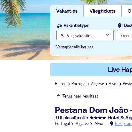
Vakanties
Vliegtickets
C
Vakantietype
Bes
Verwijder alle keuzes
Live Hap
Reizen
Portugal
Algarve
Alvor
Pest
Terug naar resultaat
Pestana Dom João -
TUI classificatie
Hotel & A
Portugal
Algarve
Alvor
Bekijk op