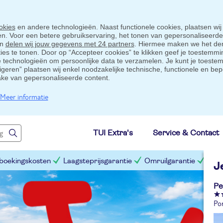
okies
en andere technologieën. Naast functionele cookies, plaatsen wij
ten. Voor een betere gebruikservaring, het tonen van gepersonaliseerd
en
delen wij jouw gegevens met 24 partners
. Hiermee maken we het der
s te tonen. Door op “Accepteer cookies” te klikken geef je toestemmin
technologieën om persoonlijke data te verzamelen. Je kunt je toestem
eigeren” plaatsen wij enkel noodzakelijke technische, functionele en bep
ake van gepersonaliseerde content.
Meer informatie
TUI Extra's
Service & Contact
 boekingskosten
Laagsteprijsgarantie
Omruilgarantie
Slim
J
Pe
Po