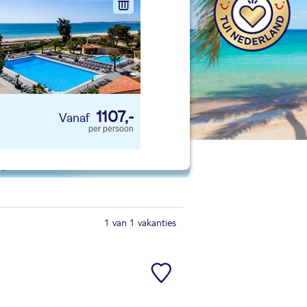
nd jouw ideale vakantie
Zoeken
1107,-
per persoon
 p. kind
1 van 1 vakanties