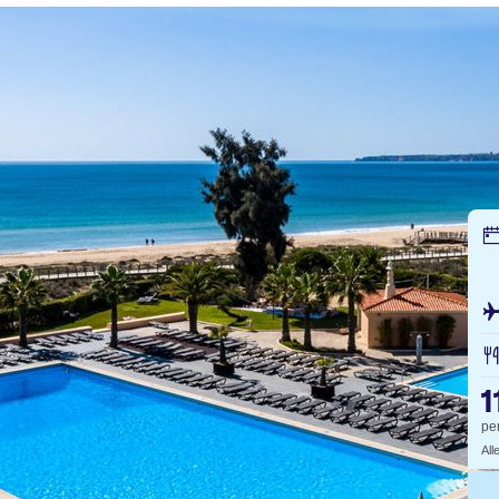
1
pe
All