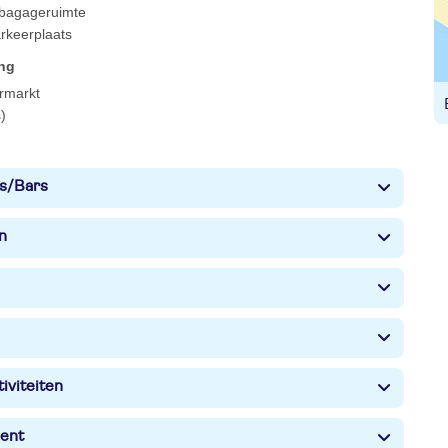
 bagageruimte
rkeerplaats
ing
rmarkt
)
s/Bars
n
iviteiten
ent