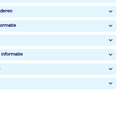
nderen
formatie
 informatie
n