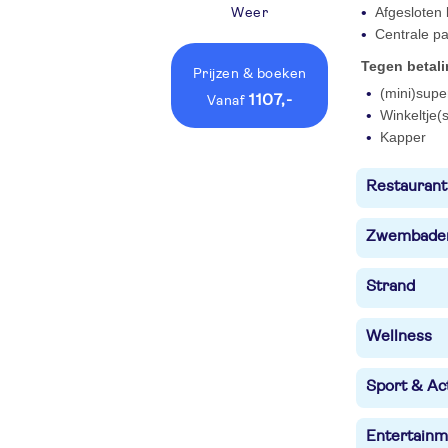
Afgesloten
Weer
Centrale pa
Tegen betal
Prijzen
& boeken
(mini)supe
1107,-
vanaf
Winkeltje(s
Kapper
Restaurant
Zwembade
Strand
Wellness
Sport & Act
Entertainm