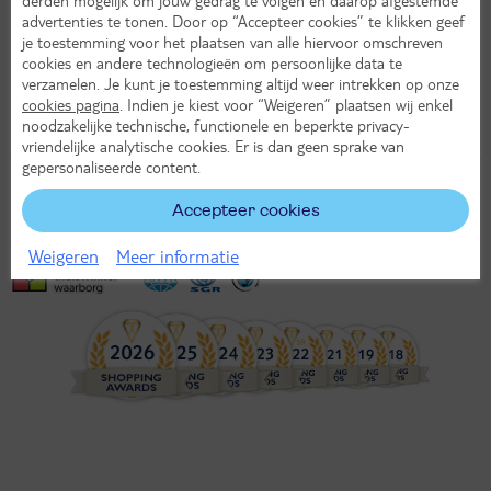
Donderdag
:
09:00 - 17:30 uur
advertenties te tonen. Door op “Accepteer cookies” te klikken geef
Vrijdag
:
09:00 - 17:30 uur
je toestemming voor het plaatsen van alle hiervoor omschreven
Zaterdag
:
09:30 - 17:00 uur
cookies en andere technologieën om persoonlijke data te
Zondag
:
gesloten
verzamelen. Je kunt je toestemming altijd weer intrekken op onze
In jouw TUI shop boeken we reizen van TUI en vele andere
cookies pagina
. Indien je kiest voor “Weigeren” plaatsen wij enkel
aanbieders. Meer keuze voor jouw perfecte vakantie! Loop bij ons
noodzakelijke technische, functionele en beperkte privacy-
binnen of maak een afspraak. Je bent altijd welkom!
vriendelijke analytische cookies. Er is dan geen sprake van
gepersonaliseerde content.
Accepteer cookies
Weigeren
Meer informatie