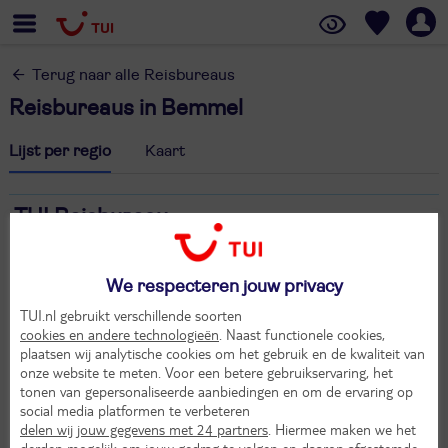
Terug naar alle Reisbureaus
Reisbureaus in Bemmel
Lijst per regio
Kaart
TUI Reisbureau
Dorpsstraat 27 c
6681 BK Bemmel
We respecteren jouw privacy
0481 - 464 808
bemmel@tui.nl
TUI.nl gebruikt verschillende soorten
cookies en andere technologieën
. Naast functionele cookies,
Maak een afspraak
plaatsen wij analytische cookies om het gebruik en de kwaliteit van
Openingstijden
onze website te meten. Voor een betere gebruikservaring, het
tonen van gepersonaliseerde aanbiedingen en om de ervaring op
Maandag
:
10:00 - 17:30 uur
social media platformen te verbeteren
Dinsdag
:
09:00 - 17:30 uur
delen wij jouw gegevens met 24 partners
. Hiermee maken we het
Woensdag
:
09:00 - 17:30 uur
derden mogelijk om jouw gedrag te volgen en daarop afgestemde