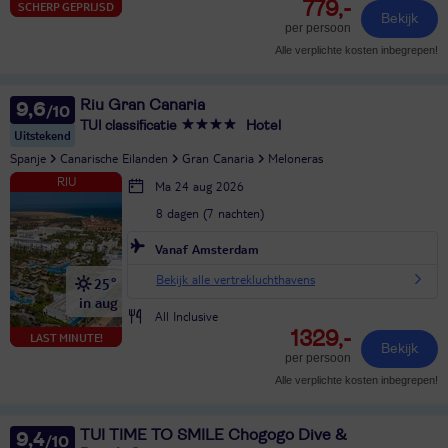
779,-
SCHERP GEPRIJSD
Bekijk
per persoon
Alle verplichte kosten inbegrepen!
Riu Gran Canaria
9,6
TUI classificatie
Hotel
Uitstekend
Spanje
Canarische Eilanden
Gran Canaria
Meloneras
Ma 24 aug 2026
8 dagen (7 nachten)
Vanaf Amsterdam
Bekijk alle vertrekluchthavens
25°
in aug
All Inclusive
1329,-
LAST MINUTE!
Bekijk
per persoon
Alle verplichte kosten inbegrepen!
TUI TIME TO SMILE Chogogo Dive &
9,4