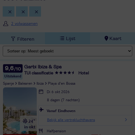
2 volwassenen
Lijst
Kaart
Filteren
Garbi Ibiza & Spa
9,6
TUI classificatie
Hotel
Uitstekend
Spanje
Balearen
Ibiza
Playa d'en Bossa
Di 6 okt 2026
8 dagen (7 nachten)
Vanaf Eindhoven
Bekijk alle vertrekluchthavens
24°
in okt
Halfpension