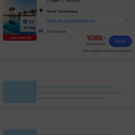
8 dagen (7 nachten)
Vanaf Amsterdam
Bekijk alle vertrekluchthavens
33°
in aug
All Inclusive
1069,-
LAST MINUTE!
Bekijk
per persoon
Alle verplichte kosten inbegrepen!