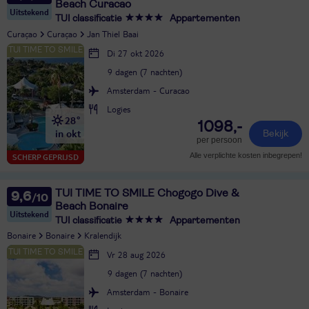
Beach Curacao
Uitstekend
TUI classificatie
Appartementen
Curaçao
Curaçao
Jan Thiel Baai
Di 27 okt 2026
9 dagen (7 nachten)
Amsterdam - Curacao
Logies
28°
1098,-
in okt
Bekijk
per persoon
Alle verplichte kosten inbegrepen!
SCHERP GEPRIJSD
TUI TIME TO SMILE Chogogo Dive &
9,6
Beach Bonaire
Uitstekend
TUI classificatie
Appartementen
Bonaire
Bonaire
Kralendijk
Vr 28 aug 2026
9 dagen (7 nachten)
Amsterdam - Bonaire