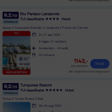
Alle verplichte kosten inbegrepen!
Riu Paraiso Lanzarote
9,2
TUI classificatie
Hotel
Uitstekend
Spanje
Canarische Eilanden
Lanzarote
Puerto del Carmen
Zo 27 sep 2026
8 dagen (7 nachten)
Amsterdam - Arrecife
All Inclusive
25°
1143,-
in sep
Bekijk
per persoon
Alle verplichte kosten inbegrepen!
KASSAKORTING
Turquoise Resort
9,2
TUI classificatie
Hotel
Uitstekend
Turkije
Turkse Rivièra
Side
Wo 26 aug 2026