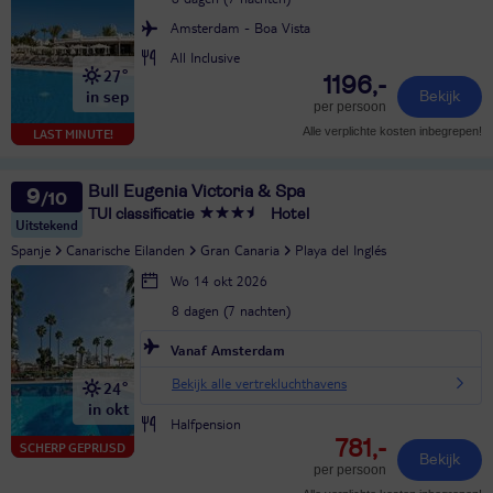
Amsterdam - Boa Vista
All Inclusive
27°
1196,-
in sep
Bekijk
per persoon
Alle verplichte kosten inbegrepen!
LAST MINUTE!
Bull Eugenia Victoria & Spa
9
TUI classificatie
Hotel
Uitstekend
Spanje
Canarische Eilanden
Gran Canaria
Playa del Inglés
Wo 14 okt 2026
8 dagen (7 nachten)
Vanaf Amsterdam
Bekijk alle vertrekluchthavens
24°
in okt
Halfpension
781,-
SCHERP GEPRIJSD
Bekijk
per persoon