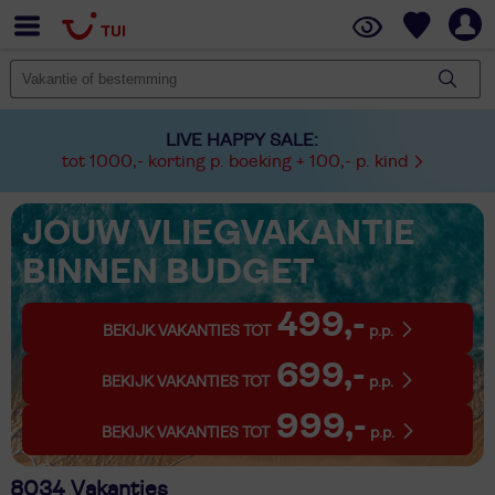
LIVE HAPPY SALE:
tot 1000,- korting p. boeking + 100,- p. kind
JOUW VLIEGVAKANTIE
BINNEN BUDGET
499,-
BEKIJK VAKANTIES TOT
p.p.
699,-
BEKIJK VAKANTIES TOT
p.p.
999,-
BEKIJK VAKANTIES TOT
p.p.
8034 Vakanties