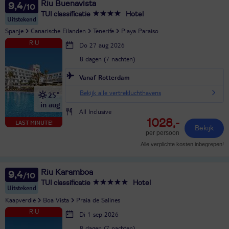
Riu Buenavista
9,4
TUI classificatie
Hotel
Uitstekend
Spanje
Canarische Eilanden
Tenerife
Playa Paraiso
Do 27 aug 2026
8 dagen (7 nachten)
Vanaf Rotterdam
Bekijk alle vertrekluchthavens
25°
in aug
All Inclusive
1028,-
LAST MINUTE!
Bekijk
per persoon
Alle verplichte kosten inbegrepen!
Riu Karamboa
9,4
TUI classificatie
Hotel
Uitstekend
Kaapverdië
Boa Vista
Praia de Salines
Di 1 sep 2026
8 dagen (7 nachten)