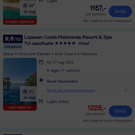
Logies
28°
1157,-
in aug
Bekijk
per persoon
Alle verplichte kosten inbegrepen!
SCHERP GEPRIJSD
Lopesan Costa Meloneras Resort & Spa
9,6
TUI classificatie
Hotel
Uitstekend
Spanje
Canarische Eilanden
Gran Canaria
Meloneras
Do 27 aug 2026
8 dagen (7 nachten)
Vanaf Amsterdam
Bekijk alle vertrekluchthavens
25°
in aug
Logies ontbijt
1225,-
LAST MINUTE!
Bekijk
per persoon
Alle verplichte kosten inbegrepen!