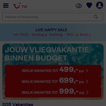
LIVE HAPPY SALE:
tot 1000,- korting p. boeking + 100,- p. kind
JOUW VLIEGVAKANTIE
BINNEN BUDGET
499,-
BEKIJK VAKANTIES TOT
p.p.
699,-
BEKIJK VAKANTIES TOT
p.p.
999,-
BEKIJK VAKANTIES TOT
p.p.
205 Vakanties