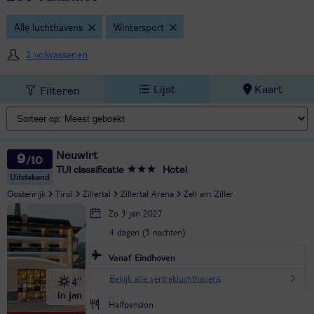
Alle luchthavens
Wintersport
2 volwassenen
Lijst
Kaart
Filteren
Neuwirt
9
TUI classificatie
Hotel
Uitstekend
Oostenrijk
Tirol
Zillertal
Zillertal Arena
Zell am Ziller
Zo 3 jan 2027
4 dagen (3 nachten)
Vanaf Eindhoven
Bekijk alle vertrekluchthavens
4°
in jan
Halfpension