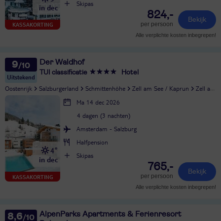
Skipas
in dec
824,-
Bekijk
per persoon
KASSAKORTING
Alle verplichte kosten inbegrepen!
Der Waldhof
9
TUI classificatie
Hotel
Uitstekend
Oostenrijk
Salzburgerland
Schmittenhöhe
Zell am See / Kaprun
Zell am See
Ma 14 dec 2026
4 dagen (3 nachten)
Amsterdam - Salzburg
Halfpension
4°
Skipas
in dec
765,-
Bekijk
per persoon
KASSAKORTING
Alle verplichte kosten inbegrepen!
AlpenParks Apartments & Ferienresort
8,6