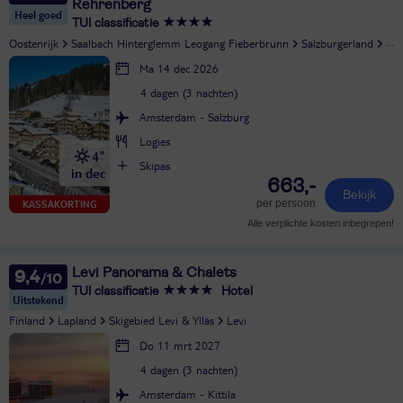
Rehrenberg
Heel goed
TUI classificatie
Oostenrijk
Saalbach Hinterglemm Leogang Fieberbrunn
Salzburgerland
Vie
Ma 14 dec 2026
4 dagen (3 nachten)
Amsterdam - Salzburg
Logies
4°
Skipas
in dec
663,-
Bekijk
per persoon
KASSAKORTING
Alle verplichte kosten inbegrepen!
Levi Panorama & Chalets
9,4
TUI classificatie
Hotel
Uitstekend
Finland
Lapland
Skigebied Levi & Ylläs
Levi
Do 11 mrt 2027
4 dagen (3 nachten)
Amsterdam - Kittila