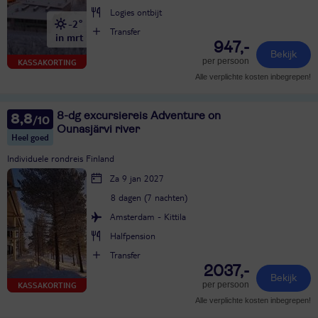
Logies ontbijt
-2°
Transfer
in mrt
947,-
Bekijk
per persoon
KASSAKORTING
Alle verplichte kosten inbegrepen!
8-dg excursiereis Adventure on
8,8
Ounasjärvi river
Heel goed
Individuele rondreis Finland
Za 9 jan 2027
8 dagen (7 nachten)
Amsterdam - Kittila
Halfpension
Transfer
2037,-
Bekijk
per persoon
KASSAKORTING
Alle verplichte kosten inbegrepen!