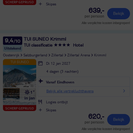
SCHERP GEPRIJSD
Skipas
639,-
Bekijk
per persoon
Alle verplichte kosten inbegrepen!
TUI SUNEO Krimml
9,4
TUI classificatie
Hotel
Uitstekend
Oostenrijk
Salzburgerland
Zillertal
Zillertal Arena
Krimml
Di 12 jan 2027
4 dagen (3 nachten)
Vanaf Eindhoven
Bekijk alle vertrekluchthavens
1°
in jan
Logies ontbijt
SCHERP GEPRIJSD
Skipas
620,-
Bekijk
per persoon
Alle verplichte kosten inbegrepen!