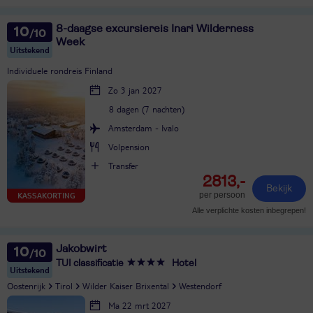
8-daagse excursiereis Inari Wilderness
10
Week
Uitstekend
Individuele rondreis Finland
Zo 3 jan 2027
8 dagen (7 nachten)
Amsterdam - Ivalo
Volpension
Transfer
2813,-
Bekijk
per persoon
KASSAKORTING
Alle verplichte kosten inbegrepen!
Jakobwirt
10
TUI classificatie
Hotel
Uitstekend
Oostenrijk
Tirol
Wilder Kaiser Brixental
Westendorf
Ma 22 mrt 2027