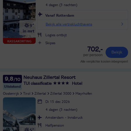
4 dagen (3 nachten)
Vanaf Rotterdam
Bekijk alle vertrekluchthavens
9°
in mrt
Logies ontbijt
KASSAKORTING
Skipas
702,-
Bekijk
per persoon
Alle verplichte kosten inbegrepen!
Neuhaus Zillertal Resort
9,8
TUI classificatie
Hotel
Uitstekend
Oostenrijk
Tirol
Zillertal
Zillertal 3000
Mayrhofen
Di 15 dec 2026
4 dagen (3 nachten)
Amsterdam - Innsbruck
Halfpension
5°