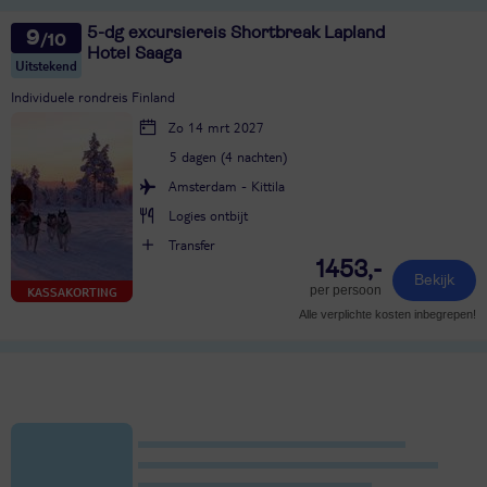
5-dg excursiereis Shortbreak Lapland
9
Hotel Saaga
Uitstekend
Individuele rondreis Finland
Zo 14 mrt 2027
5 dagen (4 nachten)
Amsterdam - Kittila
Logies ontbijt
Transfer
1453,-
Bekijk
per persoon
KASSAKORTING
Alle verplichte kosten inbegrepen!