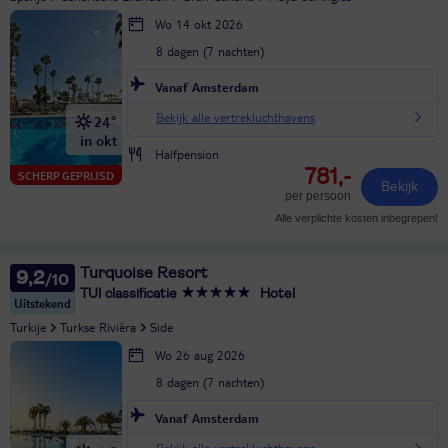
Wo 14 okt 2026
8 dagen (7 nachten)
Vanaf Amsterdam
Bekijk alle vertrekluchthavens
24°
in okt
Halfpension
781,-
SCHERP GEPRIJSD
Bekijk
per persoon
Alle verplichte kosten inbegrepen!
Turquoise Resort
9,2
TUI classificatie
Hotel
Uitstekend
Turkije
Turkse Rivièra
Side
Wo 26 aug 2026
8 dagen (7 nachten)
Vanaf Amsterdam
Bekijk alle vertrekluchthavens