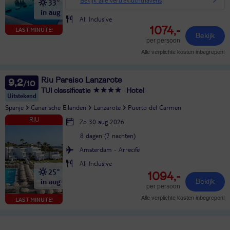
33°
in aug
All Inclusive
1074,-
LAST MINUTE!
Bekijk
per persoon
Alle verplichte kosten inbegrepen!
Riu Paraiso Lanzarote
9,2
TUI classificatie
Hotel
Uitstekend
Spanje
Canarische Eilanden
Lanzarote
Puerto del Carmen
Zo 30 aug 2026
8 dagen (7 nachten)
Amsterdam - Arrecife
All Inclusive
25°
1094,-
in aug
Bekijk
per persoon
Alle verplichte kosten inbegrepen!
LAST MINUTE!