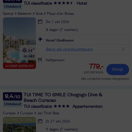
TUI classificatie
Hotel
Uitstekend
Spanje
Balearen
Ibiza
Playa d'en Bossa
Do 1 okt 2026
8 dagen (7 nachten)
Vanaf Eindhoven
Bekijk alle vertrekluchthavens
24°
in okt
Halfpension
779,-
SCHERP GEPRIJSD
Bekijk
per persoon
Alle verplichte kosten inbegrepen!
TUI TIME TO SMILE Chogogo Dive &
9,4
Beach Curacao
Uitstekend
TUI classificatie
Appartementen
Curaçao
Curaçao
Jan Thiel Baai
Di 27 okt 2026
9 dagen (7 nachten)