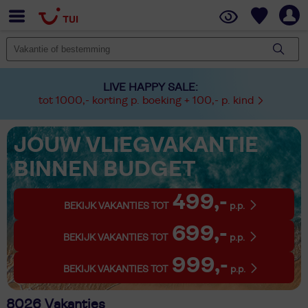
LIVE HAPPY SALE:
tot 1000,- korting p. boeking + 100,- p. kind
JOUW VLIEGVAKANTIE
BINNEN BUDGET
499,-
BEKIJK VAKANTIES TOT
p.p.
699,-
BEKIJK VAKANTIES TOT
p.p.
999,-
BEKIJK VAKANTIES TOT
p.p.
8026 Vakanties