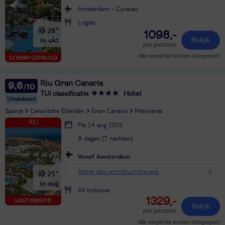
Amsterdam - Curacao
Logies
28°
1098,-
in okt
Bekijk
per persoon
Alle verplichte kosten inbegrepen!
SCHERP GEPRIJSD
Riu Gran Canaria
9,6
TUI classificatie
Hotel
Uitstekend
Spanje
Canarische Eilanden
Gran Canaria
Meloneras
Ma 24 aug 2026
8 dagen (7 nachten)
Vanaf Amsterdam
Bekijk alle vertrekluchthavens
25°
in aug
All Inclusive
1329,-
LAST MINUTE!
Bekijk
per persoon
Alle verplichte kosten inbegrepen!