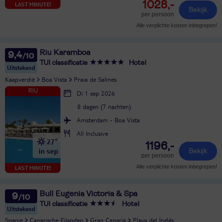
1028,-
LAST MINUTE!
Bekijk
per persoon
Alle verplichte kosten inbegrepen!
Riu Karamboa
9,4
TUI classificatie
Hotel
Uitstekend
Kaapverdië
Boa Vista
Praia de Salines
Di 1 sep 2026
8 dagen (7 nachten)
Amsterdam - Boa Vista
All Inclusive
27°
1196,-
in sep
Bekijk
per persoon
Alle verplichte kosten inbegrepen!
LAST MINUTE!
Bull Eugenia Victoria & Spa
9
TUI classificatie
Hotel
Uitstekend
Spanje
Canarische Eilanden
Gran Canaria
Playa del Inglés