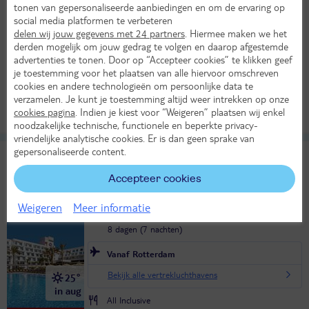
8 dagen (7 nachten)
tonen van gepersonaliseerde aanbiedingen en om de ervaring op
social media platformen te verbeteren
Vanaf Amsterdam
delen wij jouw gegevens met 24 partners
. Hiermee maken we het
derden mogelijk om jouw gedrag te volgen en daarop afgestemde
Bekijk alle vertrekluchthavens
25°
advertenties te tonen. Door op “Accepteer cookies” te klikken geef
in aug
je toestemming voor het plaatsen van alle hiervoor omschreven
Logies ontbijt
cookies en andere technologieën om persoonlijke data te
1225,-
LAST MINUTE!
Bekijk
verzamelen. Je kunt je toestemming altijd weer intrekken op onze
per persoon
cookies pagina
. Indien je kiest voor “Weigeren” plaatsen wij enkel
Alle verplichte kosten inbegrepen!
noodzakelijke technische, functionele en beperkte privacy-
vriendelijke analytische cookies. Er is dan geen sprake van
gepersonaliseerde content.
Riu Buenavista
9,4
TUI classificatie
Hotel
Uitstekend
Accepteer cookies
Spanje
Canarische Eilanden
Tenerife
Playa Paraiso
Weigeren
Meer informatie
Do 27 aug 2026
8 dagen (7 nachten)
Vanaf Rotterdam
Bekijk alle vertrekluchthavens
25°
in aug
All Inclusive