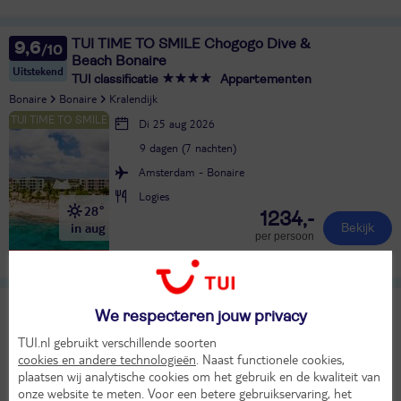
TUI TIME TO SMILE Chogogo Dive &
9,6
Beach Bonaire
Uitstekend
TUI classificatie
Appartementen
Bonaire
Bonaire
Kralendijk
Di 25 aug 2026
9 dagen (7 nachten)
Amsterdam - Bonaire
Logies
28°
1234,-
in aug
Bekijk
per persoon
Alle verplichte kosten inbegrepen!
SCHERP GEPRIJSD
Lopesan Costa Meloneras Resort & Spa
9,6
We respecteren jouw privacy
TUI classificatie
Hotel
Uitstekend
TUI.nl gebruikt verschillende soorten
Spanje
Canarische Eilanden
Gran Canaria
Meloneras
cookies en andere technologieën
. Naast functionele cookies,
plaatsen wij analytische cookies om het gebruik en de kwaliteit van
Do 27 aug 2026
onze website te meten. Voor een betere gebruikservaring, het