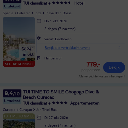
TUI classificatie
Hotel
Uitstekend
Spanje
Balearen
Ibiza
Playa d'en Bossa
Do 1 okt 2026
8 dagen (7 nachten)
Vanaf Eindhoven
Bekijk alle vertrekluchthavens
24°
in okt
Halfpension
779,-
SCHERP GEPRIJSD
Bekijk
per persoon
Alle verplichte kosten inbegrepen!
TUI TIME TO SMILE Chogogo Dive &
9,4
Beach Curacao
Uitstekend
TUI classificatie
Appartementen
Curaçao
Curaçao
Jan Thiel Baai
Di 27 okt 2026
9 dagen (7 nachten)