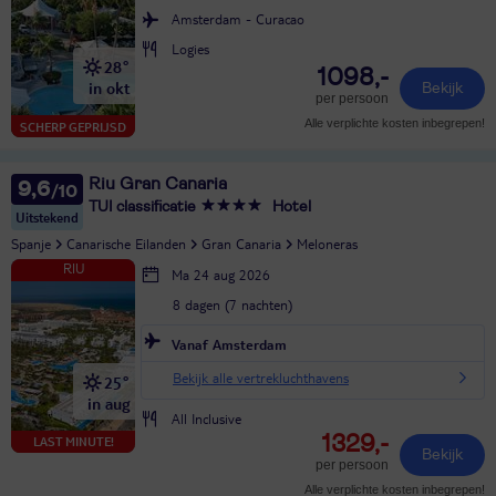
Amsterdam - Curacao
Logies
28°
1098,-
in okt
Bekijk
per persoon
Alle verplichte kosten inbegrepen!
SCHERP GEPRIJSD
Riu Gran Canaria
9,6
TUI classificatie
Hotel
Uitstekend
Spanje
Canarische Eilanden
Gran Canaria
Meloneras
Ma 24 aug 2026
8 dagen (7 nachten)
Vanaf Amsterdam
Bekijk alle vertrekluchthavens
25°
in aug
All Inclusive
1329,-
LAST MINUTE!
Bekijk
per persoon
Alle verplichte kosten inbegrepen!