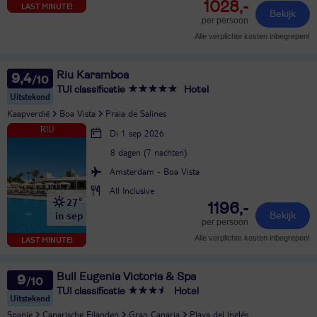
1028,-
LAST MINUTE!
Bekijk
per persoon
Alle verplichte kosten inbegrepen!
Riu Karamboa
9,4
TUI classificatie
Hotel
Uitstekend
Kaapverdië
Boa Vista
Praia de Salines
Di 1 sep 2026
8 dagen (7 nachten)
Amsterdam - Boa Vista
All Inclusive
27°
1196,-
in sep
Bekijk
per persoon
Alle verplichte kosten inbegrepen!
LAST MINUTE!
Bull Eugenia Victoria & Spa
9
TUI classificatie
Hotel
Uitstekend
Spanje
Canarische Eilanden
Gran Canaria
Playa del Inglés