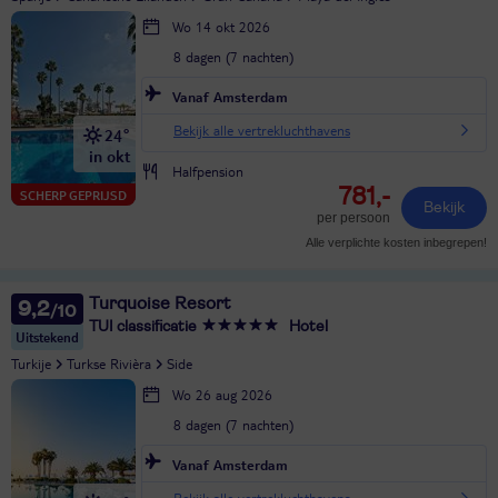
Wo 14 okt 2026
8 dagen (7 nachten)
Vanaf Amsterdam
Bekijk alle vertrekluchthavens
24°
in okt
Halfpension
781,-
SCHERP GEPRIJSD
Bekijk
per persoon
Alle verplichte kosten inbegrepen!
Turquoise Resort
9,2
TUI classificatie
Hotel
Uitstekend
Turkije
Turkse Rivièra
Side
Wo 26 aug 2026
8 dagen (7 nachten)
Vanaf Amsterdam
Bekijk alle vertrekluchthavens