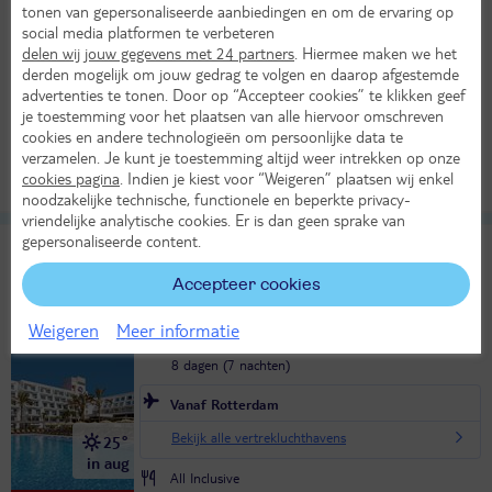
8 dagen (7 nachten)
tonen van gepersonaliseerde aanbiedingen en om de ervaring op
social media platformen te verbeteren
Vanaf Amsterdam
delen wij jouw gegevens met 24 partners
. Hiermee maken we het
derden mogelijk om jouw gedrag te volgen en daarop afgestemde
Bekijk alle vertrekluchthavens
25°
advertenties te tonen. Door op “Accepteer cookies” te klikken geef
in aug
je toestemming voor het plaatsen van alle hiervoor omschreven
Logies ontbijt
cookies en andere technologieën om persoonlijke data te
1225,-
LAST MINUTE!
Bekijk
verzamelen. Je kunt je toestemming altijd weer intrekken op onze
per persoon
cookies pagina
. Indien je kiest voor “Weigeren” plaatsen wij enkel
Alle verplichte kosten inbegrepen!
noodzakelijke technische, functionele en beperkte privacy-
vriendelijke analytische cookies. Er is dan geen sprake van
gepersonaliseerde content.
Riu Buenavista
9,4
TUI classificatie
Hotel
Uitstekend
Accepteer cookies
Spanje
Canarische Eilanden
Tenerife
Playa Paraiso
Weigeren
Meer informatie
Do 27 aug 2026
8 dagen (7 nachten)
Vanaf Rotterdam
Bekijk alle vertrekluchthavens
25°
in aug
All Inclusive