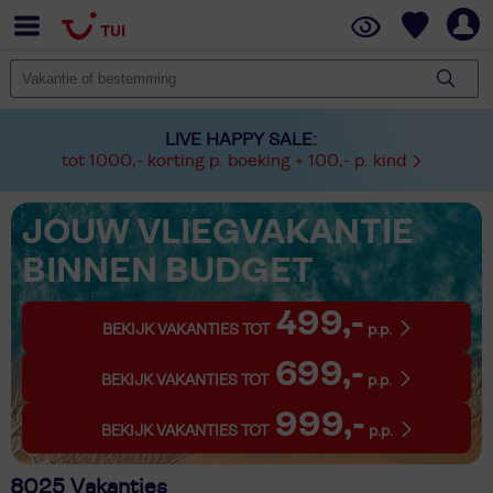
LIVE HAPPY SALE:
tot 1000,- korting p. boeking + 100,- p. kind
JOUW VLIEGVAKANTIE
BINNEN BUDGET
499,-
BEKIJK VAKANTIES TOT
p.p.
699,-
BEKIJK VAKANTIES TOT
p.p.
999,-
BEKIJK VAKANTIES TOT
p.p.
8025 Vakanties