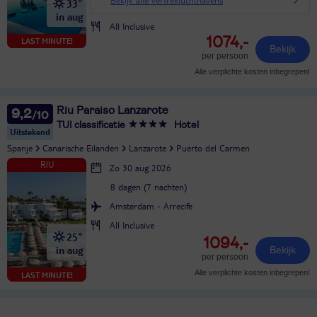
33°
in aug
All Inclusive
1074,-
LAST MINUTE!
Bekijk
per persoon
Alle verplichte kosten inbegrepen!
Riu Paraiso Lanzarote
9,2
TUI classificatie
Hotel
Uitstekend
Spanje
Canarische Eilanden
Lanzarote
Puerto del Carmen
Zo 30 aug 2026
8 dagen (7 nachten)
Amsterdam - Arrecife
All Inclusive
25°
1094,-
in aug
Bekijk
per persoon
Alle verplichte kosten inbegrepen!
LAST MINUTE!