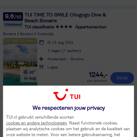
TUI TIME TO SMILE Chogogo Dive &
9,6
Beach Bonaire
Uitstekend
TUI classificatie
Appartementen
Bonaire
Bonaire
Kralendijk
Di 25 aug 2026
9 dagen (7 nachten)
Amsterdam - Bonaire
Logies
28°
1244,-
in aug
Bekijk
per persoon
Alle verplichte kosten inbegrepen!
SCHERP GEPRIJSD
Lopesan Costa Meloneras Resort & Spa
9,6
We respecteren jouw privacy
TUI classificatie
Hotel
Uitstekend
TUI.nl gebruikt verschillende soorten
Spanje
Canarische Eilanden
Gran Canaria
Meloneras
cookies en andere technologieën
. Naast functionele cookies,
plaatsen wij analytische cookies om het gebruik en de kwaliteit van
Do 27 aug 2026
onze website te meten. Voor een betere gebruikservaring, het