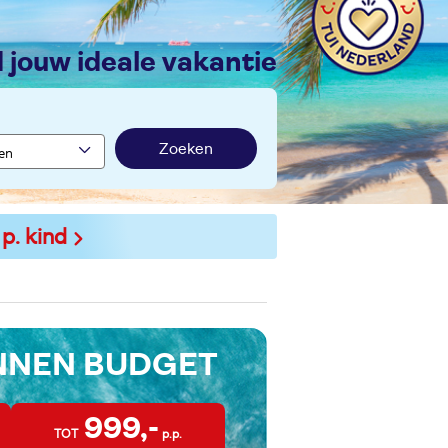
nd jouw ideale vakantie
Zoeken
 p. kind
INNEN BUDGET
999,-
TOT
p.p.