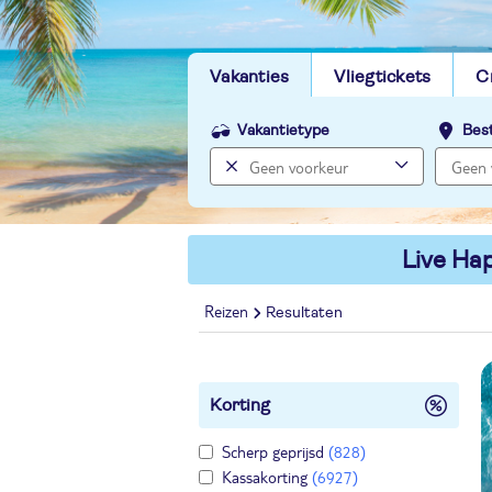
Vakanties
Vliegtickets
C
Vakantietype
Bes
Live Hap
Reizen
Resultaten
Korting
Scherp geprijsd
(828)
Kassakorting
(6927)