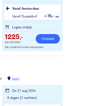
Vanaf Amsterdam
Vanaf Dusseldorf
+ 75,-
p.p.
Logies ontbijt
1225
,-
Ontdek
per persoon
Alle verplichte kosten inbegrepen!
so
kaart
Do 27 aug 2026
8 dagen (7 nachten)