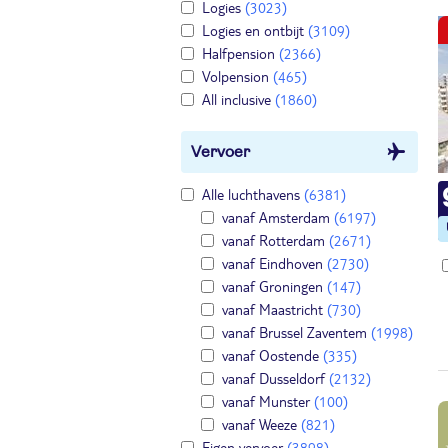
Logies
(3023)
Logies en ontbijt
(3109)
Halfpension
(2366)
Volpension
(465)
All inclusive
(1860)
Vervoer
Alle luchthavens
(6381)
vanaf Amsterdam
(6197)
vanaf Rotterdam
(2671)
vanaf Eindhoven
(2730)
vanaf Groningen
(147)
vanaf Maastricht
(730)
vanaf Brussel Zaventem
(1998)
vanaf Oostende
(335)
vanaf Dusseldorf
(2132)
vanaf Munster
(100)
vanaf Weeze
(821)
Eigen vervoer
(3898)