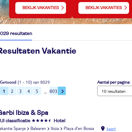
BEKIJK VAKANTIES
BEKIJK VAKANTIES
029 resultaten
Resultaten Vakantie
Getoond
(1 - 10) van 8029
Aantal per pagina:
1
2
3
4
5
803
Garbi Ibiza & Spa
UI classificatie
Hotel
akantie Spanje
Balearen
Ibiza
Playa d'en Bossa
kaart