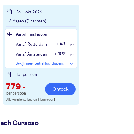
Do 1 okt 2026
8 dagen (7 nachten)
Vanaf Eindhoven
Vanaf Rotterdam
+ 49,-
p.p.
Vanaf Amsterdam
+ 122,-
p.p.
Bekijk meer vertrekluchthavens
Halfpension
779
,-
Ontdek
per persoon
Alle verplichte kosten inbegrepen!
each Curacao