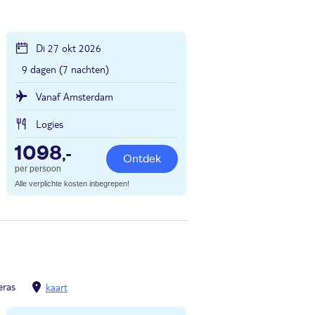
Di 27 okt 2026
9 dagen (7 nachten)
Vanaf Amsterdam
Logies
1098
,-
Ontdek
per persoon
Alle verplichte kosten inbegrepen!
eras
kaart