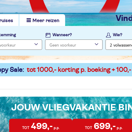
vi
ruises
Meer reizen
temming
Wanneer?
Wie?
py Sale:
tot 1000,- korting p. boeking + 100,-
JOUW VLIEGVAKANTIE B
499,-
699,-
TOT
p.p.
TOT
p.p.