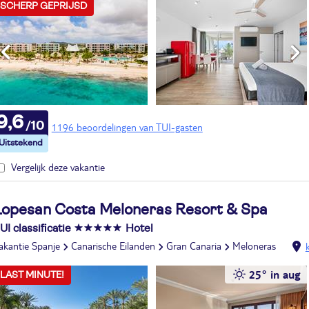
SCHERP GEPRIJSD
9,6
1196 beoordelingen van TUI-gasten
Vergelijk deze vakantie
Lopesan Costa Meloneras Resort & Spa
UI classificatie
Hotel
akantie Spanje
Canarische Eilanden
Gran Canaria
Meloneras
25° in aug
LAST MINUTE!