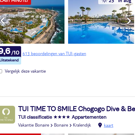
25° in aug
LAST MINUTE!
9,6
613 beoordelingen van TUI-gasten
Vergelijk deze vakantie
TUI TIME TO SMILE Chogogo Dive & Be
TUI classificatie
Appartementen
Vakantie Bonaire
Bonaire
Kralendijk
kaart