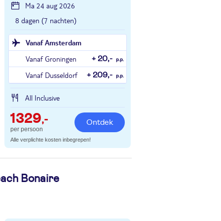
Ma 24 aug 2026
8 dagen (7 nachten)
Vanaf Amsterdam
Vanaf Groningen
+ 20,-
p.p.
Vanaf Dusseldorf
+ 209,-
p.p.
All Inclusive
1329
,-
Ontdek
per persoon
Alle verplichte kosten inbegrepen!
ach Bonaire