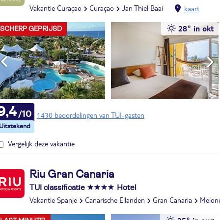
Vakantie Curaçao
Curaçao
Jan Thiel Baai
kaart
28° in okt
SCHERP GEPRIJSD
9,4
1430 beoordelingen van TUI-gasten
Vergelijk deze vakantie
Riu Gran Canaria
TUI classificatie
Hotel
Vakantie Spanje
Canarische Eilanden
Gran Canaria
Melon