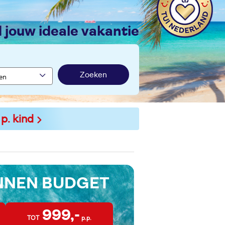
nd jouw ideale vakantie
Zoeken
 p. kind
INNEN BUDGET
999,-
TOT
p.p.