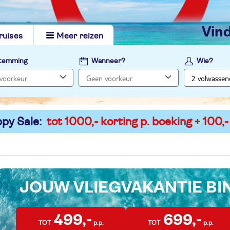
vi
ruises
Meer reizen
temming
Wanneer?
Wie?
py Sale:
tot 1000,- korting p. boeking + 100,-
JOUW VLIEGVAKANTIE B
499,-
699,-
TOT
p.p.
TOT
p.p.