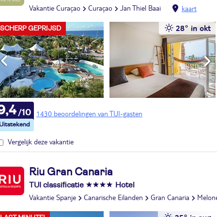
Vakantie Curaçao
Curaçao
Jan Thiel Baai
kaart
28° in okt
SCHERP GEPRIJSD
9,4
1430 beoordelingen van TUI-gasten
Vergelijk deze vakantie
Riu Gran Canaria
TUI classificatie
Hotel
Vakantie Spanje
Canarische Eilanden
Gran Canaria
Melon