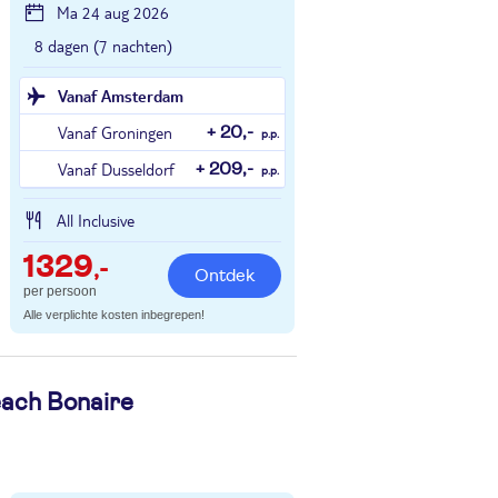
Ma 24 aug 2026
8 dagen (7 nachten)
Vanaf Amsterdam
Vanaf Groningen
+ 20,-
p.p.
Vanaf Dusseldorf
+ 209,-
p.p.
All Inclusive
1329
,-
Ontdek
per persoon
Alle verplichte kosten inbegrepen!
ach Bonaire