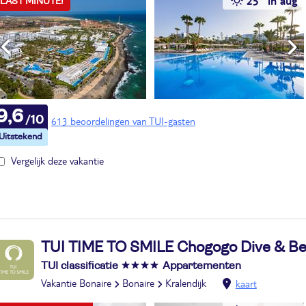
25° in aug
LAST MINUTE!
9,6
613 beoordelingen van TUI-gasten
Vergelijk deze vakantie
TUI TIME TO SMILE Chogogo Dive & Be
TUI classificatie
Appartementen
Vakantie Bonaire
Bonaire
Kralendijk
kaart