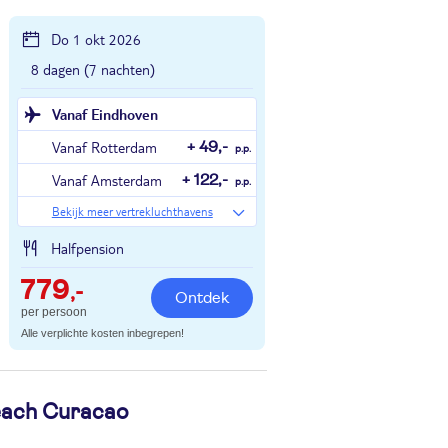
Do 1 okt 2026
8 dagen (7 nachten)
Vanaf Eindhoven
Vanaf Rotterdam
+ 49,-
p.p.
Vanaf Amsterdam
+ 122,-
p.p.
Bekijk meer vertrekluchthavens
Halfpension
779
,-
Ontdek
per persoon
Alle verplichte kosten inbegrepen!
each Curacao