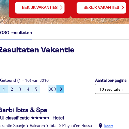
BEKIJK VAKANTIES
BEKIJK VAKANTIES
030 resultaten
Resultaten Vakantie
Getoond
(1 - 10) van 8030
Aantal per pagina:
1
2
3
4
5
803
Garbi Ibiza & Spa
UI classificatie
Hotel
akantie Spanje
Balearen
Ibiza
Playa d'en Bossa
kaart