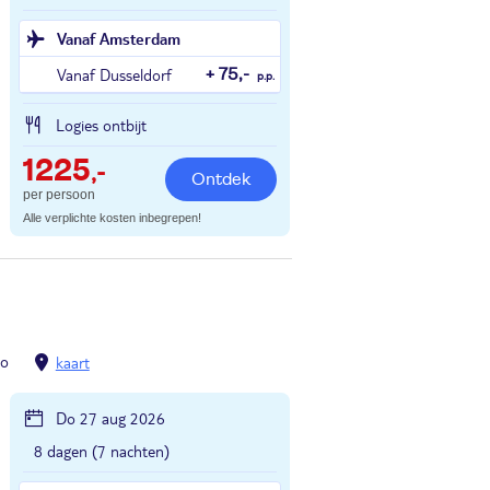
Vanaf Amsterdam
Vanaf Dusseldorf
+ 75,-
p.p.
Logies ontbijt
1225
,-
Ontdek
per persoon
Alle verplichte kosten inbegrepen!
so
kaart
Do 27 aug 2026
8 dagen (7 nachten)