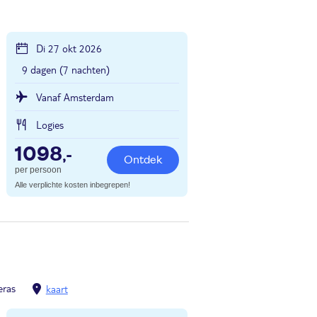
Di 27 okt 2026
9 dagen (7 nachten)
Vanaf Amsterdam
Logies
1098
,-
Ontdek
per persoon
Alle verplichte kosten inbegrepen!
eras
kaart