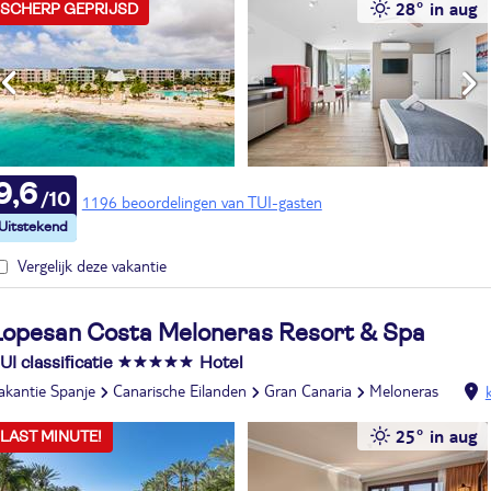
28° in aug
SCHERP GEPRIJSD
9,6
1196 beoordelingen van TUI-gasten
Vergelijk deze vakantie
Lopesan Costa Meloneras Resort & Spa
UI classificatie
Hotel
akantie Spanje
Canarische Eilanden
Gran Canaria
Meloneras
25° in aug
LAST MINUTE!