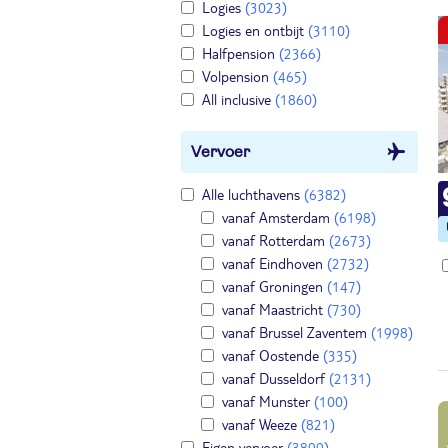
Logies
(3023)
Logies en ontbijt
(3110)
Halfpension
(2366)
Volpension
(465)
All inclusive
(1860)
Vervoer
Alle luchthavens
(6382)
vanaf Amsterdam
(6198)
vanaf Rotterdam
(2673)
vanaf Eindhoven
(2732)
vanaf Groningen
(147)
vanaf Maastricht
(730)
vanaf Brussel Zaventem
(1998)
vanaf Oostende
(335)
vanaf Dusseldorf
(2131)
vanaf Munster
(100)
vanaf Weeze
(821)
Eigen vervoer
(3899)