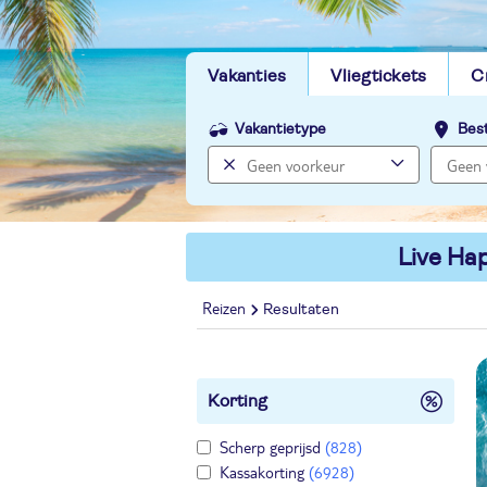
Vakanties
Vliegtickets
C
Vakantietype
Bes
Live Hap
Reizen
Resultaten
Korting
Scherp geprijsd
(828)
Kassakorting
(6928)