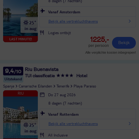
8 dagen (7 nachten)
Vanaf Amsterdam
Bekijk alle vertrekluchthavens
25°
in aug
Logies ontbijt
1225,-
LAST MINUTE!
Bekijk
per persoon
Alle verplichte kosten inbegrepen!
Riu Buenavista
9,4
TUI classificatie
Hotel
Uitstekend
Spanje
Canarische Eilanden
Tenerife
Playa Paraiso
Do 27 aug 2026
8 dagen (7 nachten)
Vanaf Rotterdam
Bekijk alle vertrekluchthavens
25°
in aug
All Inclusive