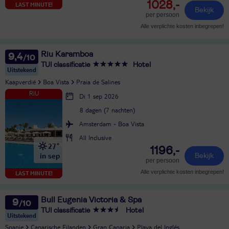
1028,-
LAST MINUTE!
Bekijk
per persoon
Alle verplichte kosten inbegrepen!
Riu Karamboa
9,4
TUI classificatie
Hotel
Uitstekend
Kaapverdië
Boa Vista
Praia de Salines
Di 1 sep 2026
8 dagen (7 nachten)
Amsterdam - Boa Vista
All Inclusive
27°
1196,-
in sep
Bekijk
per persoon
Alle verplichte kosten inbegrepen!
LAST MINUTE!
Bull Eugenia Victoria & Spa
9
TUI classificatie
Hotel
Uitstekend
Spanje
Canarische Eilanden
Gran Canaria
Playa del Inglés