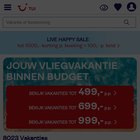
LIVE HAPPY SALE:
tot 1000,- korting p. boeking + 100,- p. kind
JOUW VLIEGVAKANTIE
BINNEN BUDGET
499,-
BEKIJK VAKANTIES TOT
p.p.
699,-
BEKIJK VAKANTIES TOT
p.p.
999,-
BEKIJK VAKANTIES TOT
p.p.
8023 Vakanties