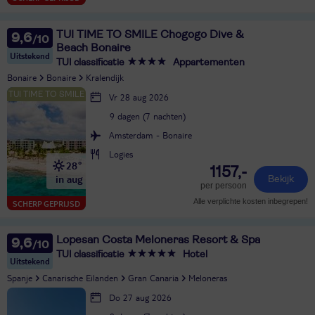
TUI TIME TO SMILE Chogogo Dive &
9,6
Beach Bonaire
Uitstekend
TUI classificatie
Appartementen
Bonaire
Bonaire
Kralendijk
Vr 28 aug 2026
9 dagen (7 nachten)
Amsterdam - Bonaire
Logies
28°
1157,-
in aug
Bekijk
per persoon
Alle verplichte kosten inbegrepen!
SCHERP GEPRIJSD
Lopesan Costa Meloneras Resort & Spa
9,6
TUI classificatie
Hotel
Uitstekend
Spanje
Canarische Eilanden
Gran Canaria
Meloneras
Do 27 aug 2026