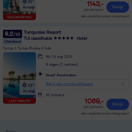
25°
1143,-
in sep
Bekijk
per persoon
Alle verplichte kosten inbegrepen!
KASSAKORTING
Turquoise Resort
9,2
TUI classificatie
Hotel
Uitstekend
Turkije
Turkse Rivièra
Side
Wo 26 aug 2026
8 dagen (7 nachten)
Vanaf Amsterdam
Bekijk alle vertrekluchthavens
33°
in aug
All Inclusive
1069,-
LAST MINUTE!
Bekijk
per persoon
Alle verplichte kosten inbegrepen!
Reizen