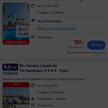
Wo 14 okt 2026
8 dagen (7 nachten)
Vanaf Amsterdam
Bekijk alle vertrekluchthavens
24°
in okt
Halfpension
781,-
SCHERP GEPRIJSD
Bekijk
per persoon
Alle verplichte kosten inbegrepen!
Riu Paraiso Lanzarote
9,2
TUI classificatie
Hotel
Uitstekend
Spanje
Canarische Eilanden
Lanzarote
Puerto del Carmen
Zo 27 sep 2026
8 dagen (7 nachten)
Amsterdam - Arrecife
All Inclusive