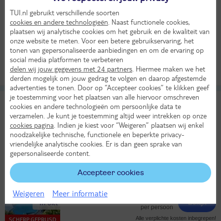
Vanaf Amsterdam
TUI.nl gebruikt verschillende soorten
cookies en andere technologieën
. Naast functionele cookies,
Bekijk alle vertrekluchthavens
25°
plaatsen wij analytische cookies om het gebruik en de kwaliteit van
in aug
onze website te meten. Voor een betere gebruikservaring, het
All Inclusive
tonen van gepersonaliseerde aanbiedingen en om de ervaring op
1329,-
LAST MINUTE!
social media platformen te verbeteren
Bekijk
per persoon
delen wij jouw gegevens met 24 partners
. Hiermee maken we het
Alle verplichte kosten inbegrepen!
derden mogelijk om jouw gedrag te volgen en daarop afgestemde
advertenties te tonen. Door op “Accepteer cookies” te klikken geef
je toestemming voor het plaatsen van alle hiervoor omschreven
TUI TIME TO SMILE Chogogo Dive &
9,4
cookies en andere technologieën om persoonlijke data te
Beach Curacao
verzamelen. Je kunt je toestemming altijd weer intrekken op onze
Uitstekend
TUI classificatie
Appartementen
cookies pagina
. Indien je kiest voor “Weigeren” plaatsen wij enkel
Curaçao
Curaçao
Jan Thiel Baai
noodzakelijke technische, functionele en beperkte privacy-
vriendelijke analytische cookies. Er is dan geen sprake van
Di 27 okt 2026
gepersonaliseerde content.
9 dagen (7 nachten)
Amsterdam - Curacao
Accepteer cookies
Logies
Weigeren
Meer informatie
28°
1098,-
in okt
Bekijk
per persoon
Alle verplichte kosten inbegrepen!
SCHERP GEPRIJSD