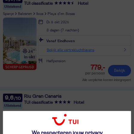
TUI classificatie
Hotel
Uitstekend
Spanje
Balearen
Ibiza
Playa d'en Bossa
Di 6 okt 2026
8 dagen (7 nachten)
Vanaf Eindhoven
Bekijk alle vertrekluchthavens
24°
in okt
Halfpension
779,-
SCHERP GEPRIJSD
Bekijk
per persoon
Alle verplichte kosten inbegrepen!
Riu Gran Canaria
9,6
TUI classificatie
Hotel
Uitstekend
Spanje
Canarische Eilanden
Gran Canaria
Meloneras
Ma 24 aug 2026
8 dagen (7 nachten)
We respecteren jouw privacy