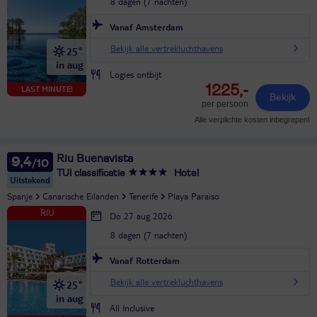
8 dagen (7 nachten)
Vanaf Amsterdam
Bekijk alle vertrekluchthavens
25°
in aug
Logies ontbijt
1225,-
LAST MINUTE!
Bekijk
per persoon
Alle verplichte kosten inbegrepen!
Riu Buenavista
9,4
TUI classificatie
Hotel
Uitstekend
Spanje
Canarische Eilanden
Tenerife
Playa Paraiso
Do 27 aug 2026
8 dagen (7 nachten)
Vanaf Rotterdam
Bekijk alle vertrekluchthavens
25°
in aug
All Inclusive