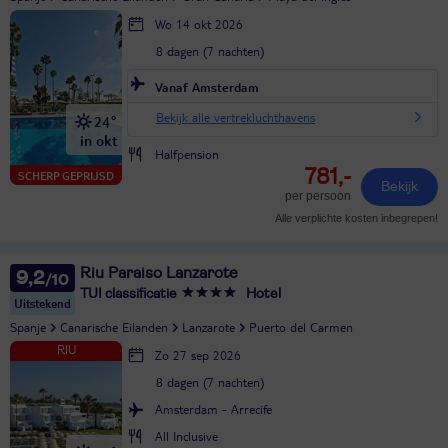
Wo 14 okt 2026
8 dagen (7 nachten)
Vanaf Amsterdam
Bekijk alle vertrekluchthavens
24°
in okt
Halfpension
781,-
SCHERP GEPRIJSD
Bekijk
per persoon
Alle verplichte kosten inbegrepen!
Riu Paraiso Lanzarote
9,2
TUI classificatie
Hotel
Uitstekend
Spanje
Canarische Eilanden
Lanzarote
Puerto del Carmen
Zo 27 sep 2026
8 dagen (7 nachten)
Amsterdam - Arrecife
All Inclusive