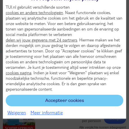
Vanaf Amsterdam
TUI.nl gebruikt verschillende soorten
cookies en andere technologieën
. Naast functionele cookies,
Bekijk alle vertrekluchthavens
25°
plaatsen wij analytische cookies om het gebruik en de kwaliteit van
in aug
onze website te meten. Voor een betere gebruikservaring, het
All Inclusive
tonen van gepersonaliseerde aanbiedingen en om de ervaring op
1329,-
LAST MINUTE!
social media platformen te verbeteren
Bekijk
per persoon
delen wij jouw gegevens met 24 partners
. Hiermee maken we het
Alle verplichte kosten inbegrepen!
derden mogelijk om jouw gedrag te volgen en daarop afgestemde
advertenties te tonen. Door op “Accepteer cookies” te klikken geef
je toestemming voor het plaatsen van alle hiervoor omschreven
TUI TIME TO SMILE Chogogo Dive &
9,4
cookies en andere technologieën om persoonlijke data te
Beach Curacao
verzamelen. Je kunt je toestemming altijd weer intrekken op onze
Uitstekend
TUI classificatie
Appartementen
cookies pagina
. Indien je kiest voor “Weigeren” plaatsen wij enkel
Curaçao
Curaçao
Jan Thiel Baai
noodzakelijke technische, functionele en beperkte privacy-
vriendelijke analytische cookies. Er is dan geen sprake van
Di 27 okt 2026
gepersonaliseerde content.
9 dagen (7 nachten)
Amsterdam - Curacao
Accepteer cookies
Logies
Weigeren
Meer informatie
28°
1098,-
in okt
Bekijk
per persoon
Alle verplichte kosten inbegrepen!
SCHERP GEPRIJSD