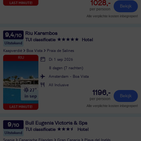
1028,-
LAST MINUTE!
Bekijk
per persoon
Alle verplichte kosten inbegrepen!
Riu Karamboa
9,4
TUI classificatie
Hotel
Uitstekend
Kaapverdië
Boa Vista
Praia de Salines
Di 1 sep 2026
8 dagen (7 nachten)
Amsterdam - Boa Vista
All Inclusive
27°
1196,-
in sep
Bekijk
per persoon
Alle verplichte kosten inbegrepen!
LAST MINUTE!
Bull Eugenia Victoria & Spa
9
TUI classificatie
Hotel
Uitstekend
Spanje
Canarische Eilanden
Gran Canaria
Playa del Inglés