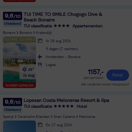
TUI TIME TO SMILE Chogogo Dive &
9,6
Beach Bonaire
Uitstekend
TUI classificatie
Appartementen
Bonaire
Bonaire
Kralendijk
Vr 28 aug 2026
9 dagen (7 nachten)
Amsterdam - Bonaire
Logies
28°
1157,-
in aug
Bekijk
per persoon
Alle verplichte kosten inbegrepen!
SCHERP GEPRIJSD
Lopesan Costa Meloneras Resort & Spa
9,6
TUI classificatie
Hotel
Uitstekend
Spanje
Canarische Eilanden
Gran Canaria
Meloneras
Do 27 aug 2026