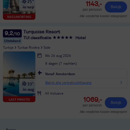
25°
1143,-
in sep
Bekijk
per persoon
Alle verplichte kosten inbegrepen!
KASSAKORTING
Turquoise Resort
9,2
TUI classificatie
Hotel
Uitstekend
Turkije
Turkse Rivièra
Side
Wo 26 aug 2026
8 dagen (7 nachten)
Vanaf Amsterdam
Bekijk alle vertrekluchthavens
33°
in aug
All Inclusive
1069,-
LAST MINUTE!
Bekijk
per persoon
Alle verplichte kosten inbegrepen!
Reizen