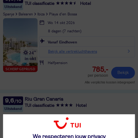
TUI classificatie
Hotel
Uitstekend
Spanje
Balearen
Ibiza
Playa d'en Bossa
Wo 14 okt 2026
8 dagen (7 nachten)
Vanaf Eindhoven
Bekijk alle vertrekluchthavens
24°
in okt
Halfpension
785,-
SCHERP GEPRIJSD
Bekijk
per persoon
Alle verplichte kosten inbegrepen!
Riu Gran Canaria
9,6
TUI classificatie
Hotel
Uitstekend
Spanje
Canarische Eilanden
Gran Canaria
Meloneras
Ma 24 aug 2026
8 dagen (7 nachten)
We respecteren jouw privacy