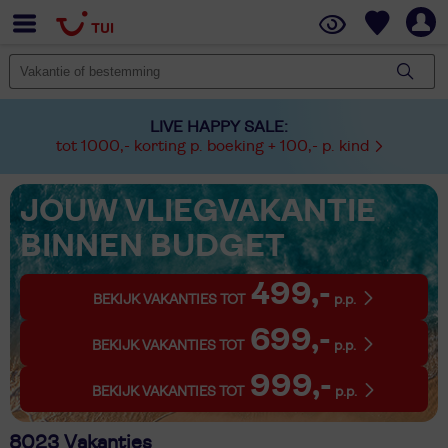
LIVE HAPPY SALE:
tot 1000,- korting p. boeking + 100,- p. kind
JOUW VLIEGVAKANTIE
BINNEN BUDGET
499,-
BEKIJK VAKANTIES TOT
p.p.
699,-
BEKIJK VAKANTIES TOT
p.p.
999,-
BEKIJK VAKANTIES TOT
p.p.
8023 Vakanties