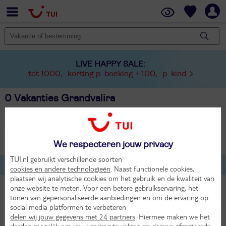
LIVE HAPPY SALE:
tot 1000,- korting p. boeking + 100,- p. kind
0 Vakanties Grandvalira
Andorra - Grandvalira
Wintersport
2 volwassenen
We respecteren jouw privacy
TUI.nl gebruikt verschillende soorten
Lijst
Kaart
Filteren
cookies en andere technologieën
. Naast functionele cookies,
plaatsen wij analytische cookies om het gebruik en de kwaliteit van
onze website te meten. Voor een betere gebruikservaring, het
tonen van gepersonaliseerde aanbiedingen en om de ervaring op
social media platformen te verbeteren
delen wij jouw gegevens met 24 partners
. Hiermee maken we het
derden mogelijk om jouw gedrag te volgen en daarop afgestemde