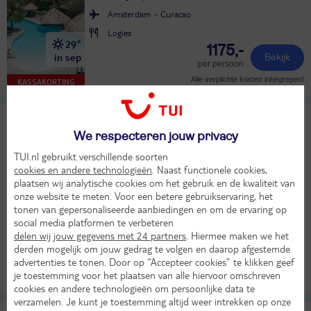
Amsterdam - Curacao
Logies
29°
1175,-
in sep
Bekijk
per persoon
Alle verplichte kosten inbegrepen!
KASSAKORTING
Curaçao Marriott Beach Resort
9,4
TUI classificatie
Hotel
We respecteren jouw privacy
Uitstekend
Curaçao
Curaçao
Piscadera Baai
TUI.nl gebruikt verschillende soorten
cookies en andere technologieën
. Naast functionele cookies,
Wo 9 sep 2026
plaatsen wij analytische cookies om het gebruik en de kwaliteit van
9 dagen (7 nachten)
onze website te meten. Voor een betere gebruikservaring, het
tonen van gepersonaliseerde aanbiedingen en om de ervaring op
Amsterdam - Curacao
social media platformen te verbeteren
Logies
delen wij jouw gegevens met 24 partners
. Hiermee maken we het
32°
1427,-
derden mogelijk om jouw gedrag te volgen en daarop afgestemde
in sep
Bekijk
advertenties te tonen. Door op “Accepteer cookies” te klikken geef
per persoon
je toestemming voor het plaatsen van alle hiervoor omschreven
Alle verplichte kosten inbegrepen!
LAST MINUTE!
cookies en andere technologieën om persoonlijke data te
verzamelen. Je kunt je toestemming altijd weer intrekken op onze