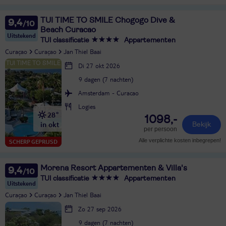
TUI TIME TO SMILE Chogogo Dive &
9,4
Beach Curacao
Uitstekend
TUI classificatie
Appartementen
Curaçao
Curaçao
Jan Thiel Baai
Di 27 okt 2026
9 dagen (7 nachten)
Amsterdam - Curacao
Logies
28°
1098,-
in okt
Bekijk
per persoon
Alle verplichte kosten inbegrepen!
SCHERP GEPRIJSD
Morena Resort Appartementen & Villa's
9,4
TUI classificatie
Appartementen
Uitstekend
Curaçao
Curaçao
Jan Thiel Baai
Zo 27 sep 2026
9 dagen (7 nachten)