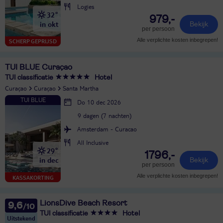
Logies
32°
979,-
in okt
Bekijk
per persoon
Alle verplichte kosten inbegrepen!
SCHERP GEPRIJSD
TUI BLUE Curaçao
TUI classificatie
Hotel
Curaçao
Curaçao
Santa Martha
Do 10 dec 2026
9 dagen (7 nachten)
Amsterdam - Curacao
All Inclusive
29°
1796,-
in dec
Bekijk
per persoon
Alle verplichte kosten inbegrepen!
KASSAKORTING
LionsDive Beach Resort
9,6
TUI classificatie
Hotel
Uitstekend