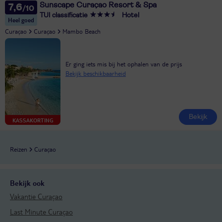
Sunscape Curaçao Resort & Spa
7,6
TUI classificatie
Hotel
Heel goed
Curaçao
Curaçao
Mambo Beach
Er ging iets mis bij het ophalen van de prijs
Bekijk beschikbaarheid
Bekijk
KASSAKORTING
Reizen
Curaçao
Bekijk ook
Vakantie Curaçao
Last Minute Curaçao