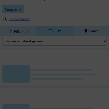
Curaçao
2 volwassenen
Lijst
Kaart
Filteren