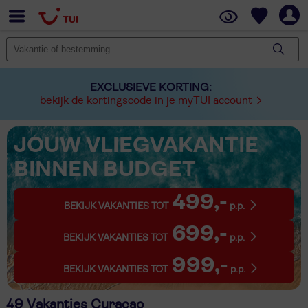
EXCLUSIEVE KORTING:
bekijk de kortingscode in je myTUI account
JOUW VLIEGVAKANTIE
BINNEN BUDGET
499,-
BEKIJK VAKANTIES TOT
p.p.
699,-
BEKIJK VAKANTIES TOT
p.p.
999,-
BEKIJK VAKANTIES TOT
p.p.
49 Vakanties Curaçao