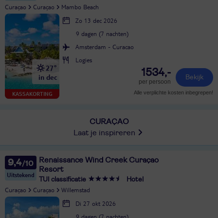
Curaçao
Curaçao
Mambo Beach
Zo 13 dec 2026
9 dagen (7 nachten)
Amsterdam - Curacao
Logies
27°
1534,-
in dec
Bekijk
per persoon
Alle verplichte kosten inbegrepen!
KASSAKORTING
CURAÇAO
Laat je inspireren
Renaissance Wind Creek Curaçao
9,4
Resort
Uitstekend
TUI classificatie
Hotel
Curaçao
Curaçao
Willemstad
Di 27 okt 2026
9 dagen (7 nachten)