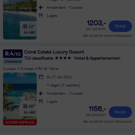
Amsterdam - Curacao
Logies
1203,-
32°
Bekijk
per persoon
in okt
Alle verplichte kosten inbegrepen!
Coral Estate Luxury Resort
9,4
TUI classificatie
Hotel & Appartementen
Uitstekend
Curaçao
Curaçao
Rif St. Marie
Di 27 okt 2026
9 dagen (7 nachten)
Amsterdam - Curacao
Logies
29°
1156,-
in okt
Bekijk
per persoon
Alle verplichte kosten inbegrepen!
SCHERP GEPRIJSD