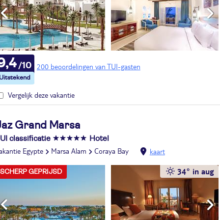
9,4
200 beoordelingen van TUI-gasten
Vergelijk deze vakantie
Jaz Grand Marsa
UI classificatie
Hotel
akantie Egypte
Marsa Alam
Coraya Bay
kaart
34° in aug
SCHERP GEPRIJSD