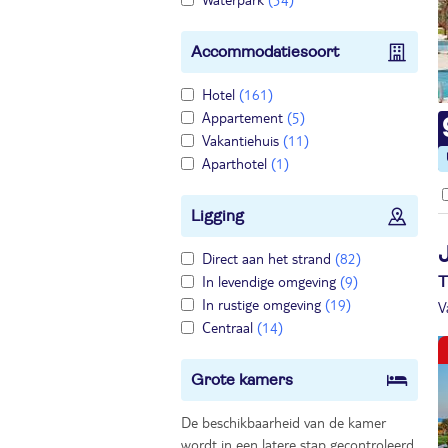
Accommodatiesoort
Hotel
(161)
Appartement
(5)
Vakantiehuis
(11)
Aparthotel
(1)
Ligging
Direct aan het strand
(82)
In levendige omgeving
(9)
T
In rustige omgeving
(19)
V
Centraal
(14)
Grote kamers
De beschikbaarheid van de kamer
wordt in een latere stap gecontroleerd