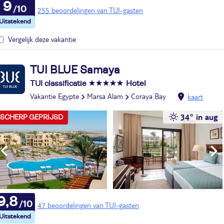
9
255 beoordelingen van TUI-gasten
Vergelijk deze vakantie
TUI BLUE Samaya
TUI classificatie
Hotel
Vakantie Egypte
Marsa Alam
Coraya Bay
kaart
34° in aug
SCHERP GEPRIJSD
9,8
47 beoordelingen van TUI-gasten