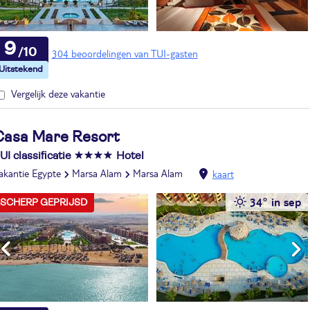
9
304 beoordelingen van TUI-gasten
Vergelijk deze vakantie
Casa Mare Resort
UI classificatie
Hotel
akantie Egypte
Marsa Alam
Marsa Alam
kaart
34° in sep
SCHERP GEPRIJSD