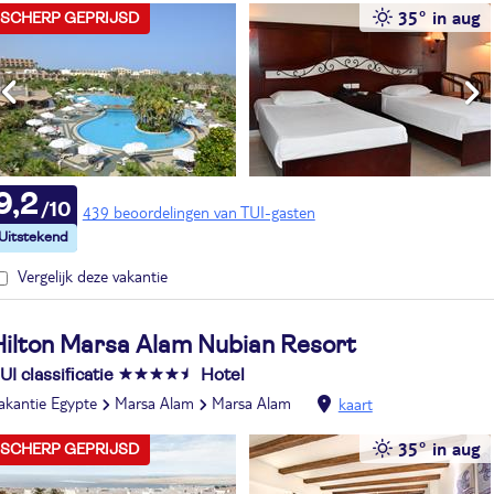
35° in aug
SCHERP GEPRIJSD
9,2
439 beoordelingen van TUI-gasten
Vergelijk deze vakantie
Hilton Marsa Alam Nubian Resort
UI classificatie
Hotel
akantie Egypte
Marsa Alam
Marsa Alam
kaart
35° in aug
SCHERP GEPRIJSD