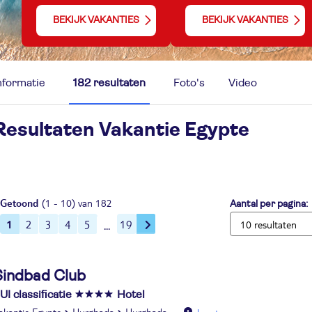
BEKIJK VAKANTIES
BEKIJK VAKANTIES
nformatie
182 resultaten
Foto's
Video
Resultaten Vakantie
Egypte
Getoond
(1 - 10) van 182
Aantal per pagina:
1
2
3
4
5
19
Sindbad Club
UI classificatie
Hotel