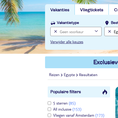
Vakanties
Vliegtickets
C
Vakantietype
Bes
Verwijder alle keuzes
Exclusiev
Reizen
Egypte
Resultaten
Populaire filters
5 sterren
(85)
All inclusive
(153)
Vliegen vanaf Amsterdam
(173)