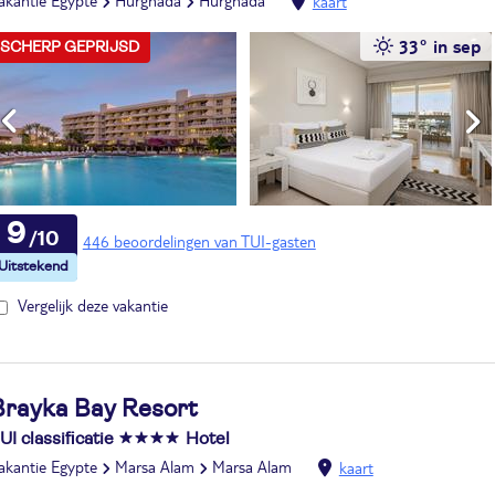
akantie Egypte
Hurghada
Hurghada
kaart
33° in sep
SCHERP GEPRIJSD
9
446 beoordelingen van TUI-gasten
Vergelijk deze vakantie
Brayka Bay Resort
UI classificatie
Hotel
akantie Egypte
Marsa Alam
Marsa Alam
kaart