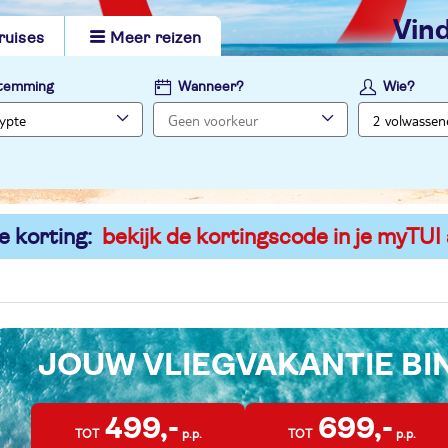
vi
ruises
Meer reizen
temming
Wanneer?
Wie?
e korting:
bekijk de kortingscode in je myTUI
JOUW VLIEGVAKANTIE B
499,-
699,-
TOT
p.p.
TOT
p.p.