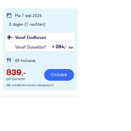
Ma 7 sep 2026
8 dagen (7 nachten)
Vanaf Eindhoven
Vanaf Dusseldorf
+ 284,-
p.p.
All Inclusive
839
,-
Ontdek
per persoon
Alle verplichte kosten inbegrepen!