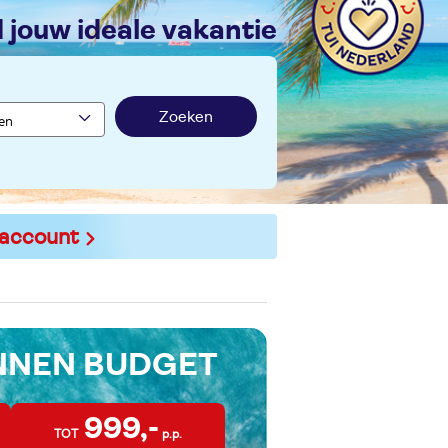
nd jouw ideale vakantie
Zoeken
 account
INNEN BUDGET
999,-
TOT
p.p.