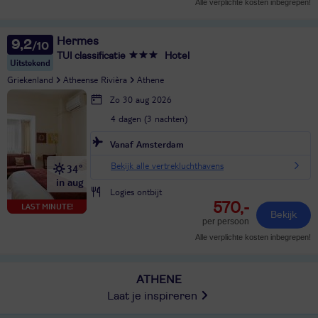
Alle verplichte kosten inbegrepen!
Hermes
9,2
TUI classificatie
Hotel
Uitstekend
Griekenland
Atheense Rivièra
Athene
Zo 30 aug 2026
4 dagen (3 nachten)
Vanaf Amsterdam
Bekijk alle vertrekluchthavens
34°
in aug
Logies ontbijt
570,-
LAST MINUTE!
Bekijk
per persoon
Alle verplichte kosten inbegrepen!
ATHENE
Laat je inspireren