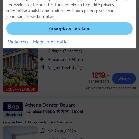
KASSAKORTING
noodzakelijke technische, functionele en beperkte privacy-
vriendelijke analytische cookies. Er is dan geen sprake van
gepersonaliseerde content.
8-daagse rondreis Klassiek Griekenland
9
Uitstekend
Accepteer cookies
Groepsrondreis Griekenland
Weigeren
Meer informatie
Zo 11 okt 2026
8 dagen (7 nachten)
Amsterdam - Athene
Volgens beschrijving
1219,-
Bekijk
per persoon
Alle verplichte kosten inbegrepen!
SCHERP GEPRIJSD
Athens Center Square
9
TUI classificatie
Hotel
Uitstekend
Griekenland
Atheense Rivièra
Athene
Wo 26 aug 2026
4 dagen (3 nachten)