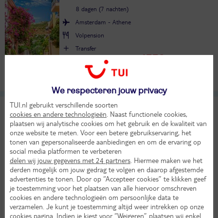
8 dagen (7 nachten)
Amsterdam - Athene
Volpension
Transfer
1553,-
Bekijk
per persoon
LAST MINUTE!
Alle verplichte kosten inbegrepen!
We respecteren jouw privacy
TUI.nl gebruikt verschillende soorten
Ermass Modern Living
8
cookies en andere technologieën
. Naast functionele cookies,
TUI classificatie
Appartementen
Heel goed
plaatsen wij analytische cookies om het gebruik en de kwaliteit van
onze website te meten. Voor een betere gebruikservaring, het
Griekenland
Atheense Rivièra
Athene
tonen van gepersonaliseerde aanbiedingen en om de ervaring op
Ma 5 okt 2026
social media platformen te verbeteren
4 dagen (3 nachten)
delen wij jouw gegevens met 24 partners
. Hiermee maken we het
derden mogelijk om jouw gedrag te volgen en daarop afgestemde
Amsterdam - Athene
advertenties te tonen. Door op “Accepteer cookies” te klikken geef
Logies
je toestemming voor het plaatsen van alle hiervoor omschreven
24°
378,-
cookies en andere technologieën om persoonlijke data te
in okt
Bekijk
verzamelen. Je kunt je toestemming altijd weer intrekken op onze
per persoon
cookies pagina
. Indien je kiest voor “Weigeren” plaatsen wij enkel
Alle verplichte kosten inbegrepen!