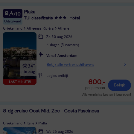
Plaka
9,4
TUI classificatie
Hotel
Uitstekend
Griekenland
Atheense Rivièra
Athene
Zo 30 aug 2026
4 dagen (3 nachten)
Vanaf Amsterdam
Bekijk alle vertrekluchthavens
34°
in aug
Logies ontbijt
600,-
LAST MINUTE!
Bekijk
per persoon
Alle verplichte kosten inbegrepen!
8-dg cruise Oost Mid. Zee - Costa Fascinosa
Griekenland
Italië
Malta
Wo 26 aug 2026