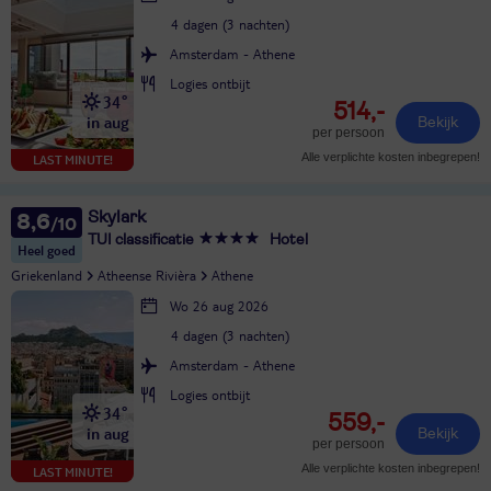
4 dagen (3 nachten)
Amsterdam - Athene
Logies ontbijt
34°
514,-
in aug
Bekijk
per persoon
Alle verplichte kosten inbegrepen!
LAST MINUTE!
Skylark
8,6
TUI classificatie
Hotel
Heel goed
Griekenland
Atheense Rivièra
Athene
Wo 26 aug 2026
4 dagen (3 nachten)
Amsterdam - Athene
Logies ontbijt
34°
559,-
in aug
Bekijk
per persoon
Alle verplichte kosten inbegrepen!
LAST MINUTE!