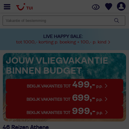
LIVE HAPPY SALE:
tot 1000,- korting p. boeking + 100,- p. kind
JOUW VLIEGVAKANTIE
BINNEN BUDGET
499,-
BEKIJK VAKANTIES TOT
p.p.
699,-
BEKIJK VAKANTIES TOT
p.p.
999,-
BEKIJK VAKANTIES TOT
p.p.
46 Reizen Athene