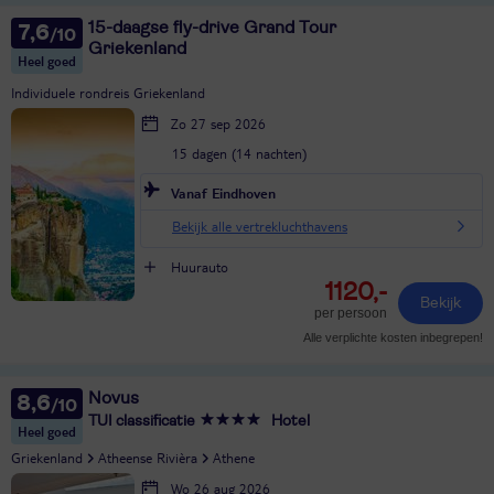
15-daagse fly-drive Grand Tour
7,6
Griekenland
Heel goed
Individuele rondreis Griekenland
Zo 27 sep 2026
15 dagen (14 nachten)
Vanaf Eindhoven
Bekijk alle vertrekluchthavens
Huurauto
1120,-
Bekijk
per persoon
Alle verplichte kosten inbegrepen!
Novus
8,6
TUI classificatie
Hotel
Heel goed
Griekenland
Atheense Rivièra
Athene
Wo 26 aug 2026