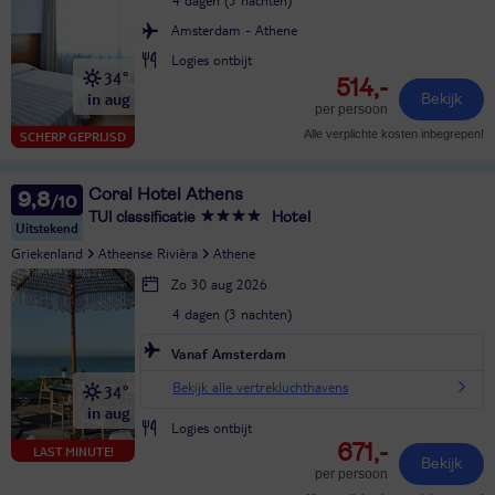
Amsterdam - Athene
Logies ontbijt
34°
514,-
in aug
Bekijk
per persoon
Alle verplichte kosten inbegrepen!
SCHERP GEPRIJSD
Coral Hotel Athens
9,8
TUI classificatie
Hotel
Uitstekend
Griekenland
Atheense Rivièra
Athene
Zo 30 aug 2026
4 dagen (3 nachten)
Vanaf Amsterdam
Bekijk alle vertrekluchthavens
34°
in aug
Logies ontbijt
671,-
LAST MINUTE!
Bekijk
per persoon