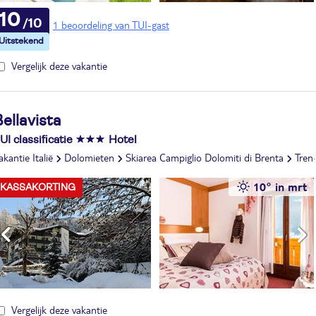
10
1 beoordeling van TUI-gast
Vergelijk deze vakantie
ellavista
UI classificatie
Hotel
akantie Italië
Dolomieten
Skiarea Campiglio Dolomiti di Brenta
Trentino
10° in mrt
KASSAKORTING
Vergelijk deze vakantie