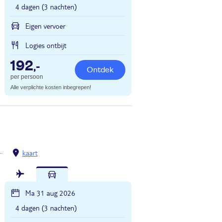
4 dagen (3 nachten)
Eigen vervoer
Logies ontbijt
192
,-
Ontdek
per persoon
Alle verplichte kosten inbegrepen!
Val di Sole
Cogolo di Pejo
kaart
Ma 31 aug 2026
4 dagen (3 nachten)