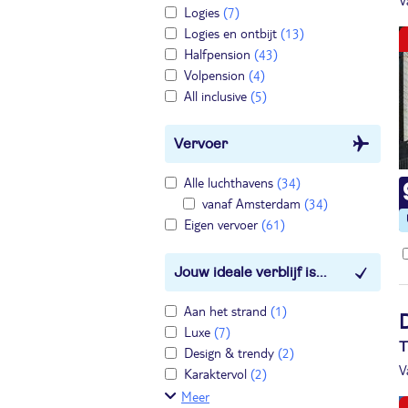
V
Logies
(7)
Logies en ontbijt
(13)
Halfpension
(43)
Volpension
(4)
All inclusive
(5)
Vervoer
Alle luchthavens
(34)
vanaf Amsterdam
(34)
Eigen vervoer
(61)
Jouw ideale verblijf is...
Aan het strand
(1)
D
Luxe
(7)
T
Design & trendy
(2)
V
Karaktervol
(2)
Meer