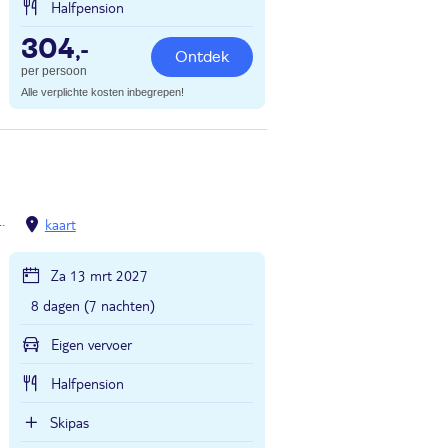
Halfpension
304
,-
Ontdek
per persoon
Alle verplichte kosten inbegrepen!
Val Rendena
Pinzolo
kaart
Za 13 mrt 2027
8 dagen (7 nachten)
Eigen vervoer
Halfpension
Skipas