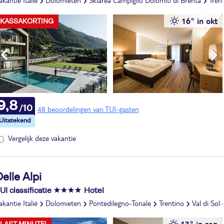
akantie Italië
Dolomieten
Skiarea Campiglio Dolomiti di Brenta
Trentino
16° in okt
KASSAKORTING
9,8
48 beoordelingen van TUI-gasten
Vergelijk deze vakantie
elle Alpi
UI classificatie
Hotel
akantie Italië
Dolomieten
Pontedilegno-Tonale
Trentino
Val di Sole
13° in sep