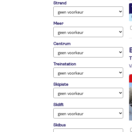
Strand
Meer
Centrum
B
T
Treinstation
V
Skipiste
Skilift
Skibus