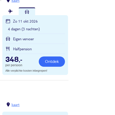
Val di Sole
Commezzadura
kaart
Zo 11 okt 2026
4 dagen (3 nachten)
Eigen vervoer
Halfpension
348
,-
Ontdek
per persoon
Alle verplichte kosten inbegrepen!
Passo del Tonale
kaart