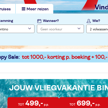
vi
ruises
Meer reizen
temming
Wanneer?
Wie?
py Sale:
tot 1000,- korting p. boeking + 100,-
JOUW VLIEGVAKANTIE B
499,-
699,-
TOT
p.p.
TOT
p.p.