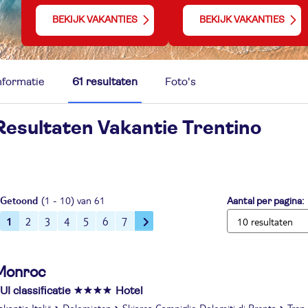
BEKIJK VAKANTIES
BEKIJK VAKANTIES
nformatie
61 resultaten
Foto's
Resultaten Vakantie
Trentino
Getoond
(1 - 10) van 61
Aantal per pagina:
1
2
3
4
5
6
7
Monroc
UI classificatie
Hotel