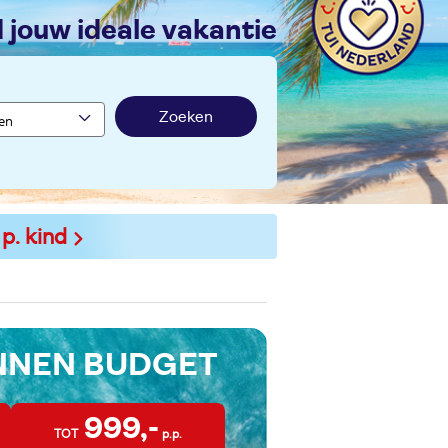
nd jouw ideale vakantie
Zoeken
 p. kind
INNEN BUDGET
999,-
TOT
p.p.