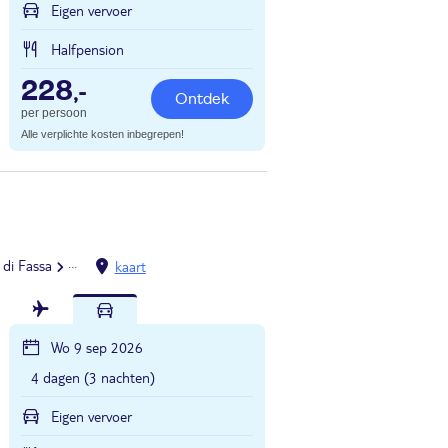
Eigen vervoer
Halfpension
228
,-
Ontdek
per persoon
Alle verplichte kosten inbegrepen!
 di Fassa
Moena
kaart
Wo 9 sep 2026
4 dagen (3 nachten)
Eigen vervoer