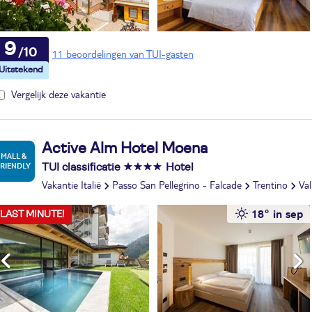
9
11 beoordelingen van TUI-gasten
Vergelijk deze vakantie
Active Alm Hotel Moena
TUI classificatie
Hotel
Vakantie Italië
Passo San Pellegrino - Falcade
Trentino
Val
18° in sep
LAST MINUTE!