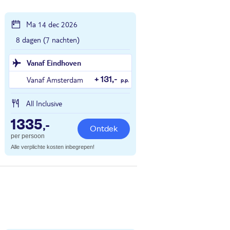
Ma 14 dec 2026
8 dagen (7 nachten)
Vanaf Eindhoven
Vanaf Amsterdam
+ 131,-
p.p.
All Inclusive
1335
,-
Ontdek
per persoon
Alle verplichte kosten inbegrepen!