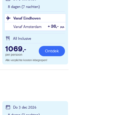
8 dagen (7 nachten)
Vanaf Eindhoven
Vanaf Amsterdam
+ 36,-
p.p.
All Inclusive
1069
,-
Ontdek
per persoon
Alle verplichte kosten inbegrepen!
Do 3 dec 2026
8 dagen (7 nachten)