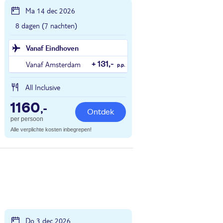
Ma 14 dec 2026
8 dagen (7 nachten)
Vanaf Eindhoven
Vanaf Amsterdam
+ 131,-
p.p.
All Inclusive
1160
,-
Ontdek
per persoon
Alle verplichte kosten inbegrepen!
Do 3 dec 2026