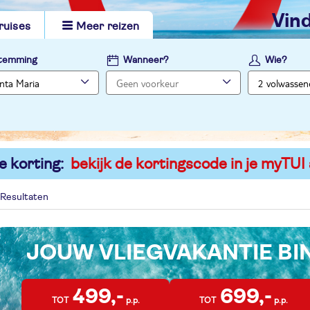
vi
ruises
Meer reizen
temming
Wanneer?
Wie?
e korting:
bekijk de kortingscode in je myTUI
Resultaten
JOUW VLIEGVAKANTIE B
499,-
699,-
TOT
p.p.
TOT
p.p.