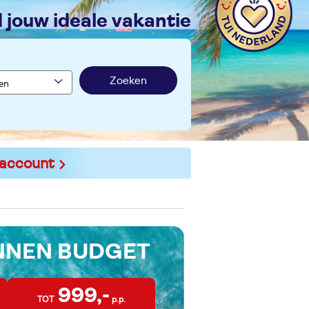
nd jouw ideale vakantie
Zoeken
 account
INNEN BUDGET
999,-
TOT
p.p.