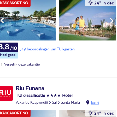
24° in dec
KASSAKORTING
8,8
519 beoordelingen van TUI-gasten
Vergelijk deze vakantie
Riu Funana
TUI classificatie
Hotel
Vakantie Kaapverdië
Sal
Santa Maria
kaart
24° in dec
KASSAKORTING