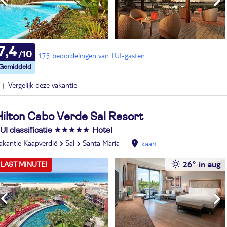
7,4
173 beoordelingen van TUI-gasten
Vergelijk deze vakantie
Hilton Cabo Verde Sal Resort
UI classificatie
Hotel
akantie Kaapverdië
Sal
Santa Maria
kaart
26° in aug
LAST MINUTE!