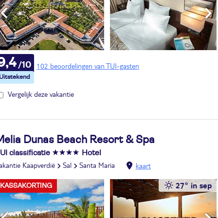
9,4
102 beoordelingen van TUI-gasten
Vergelijk deze vakantie
Melia Dunas Beach Resort & Spa
UI classificatie
Hotel
akantie Kaapverdië
Sal
Santa Maria
kaart
27° in sep
KASSAKORTING