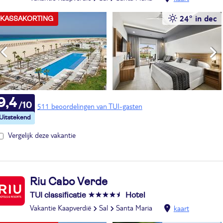
24° in dec
KASSAKORTING
9,4
511 beoordelingen van TUI-gasten
Vergelijk deze vakantie
Riu Cabo Verde
TUI classificatie
Hotel
Vakantie Kaapverdië
Sal
Santa Maria
kaart