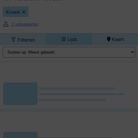
Kroatië
2 volwassenen
Lijst
Kaart
Filteren