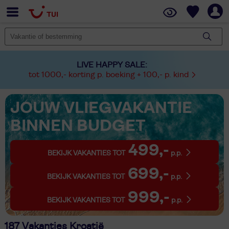
LIVE HAPPY SALE:
tot 1000,- korting p. boeking + 100,- p. kind
JOUW VLIEGVAKANTIE
BINNEN BUDGET
499,-
BEKIJK VAKANTIES TOT
p.p.
699,-
BEKIJK VAKANTIES TOT
p.p.
999,-
BEKIJK VAKANTIES TOT
p.p.
187 Vakanties Kroatië