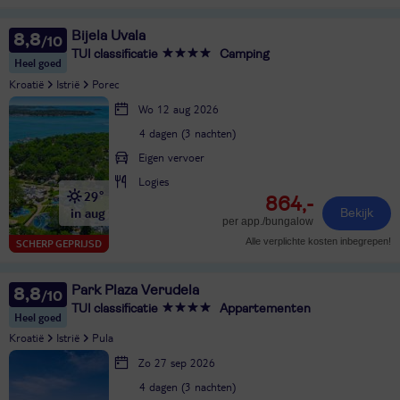
Bijela Uvala
8,8
TUI classificatie
Camping
Heel goed
Kroatië
Istrië
Porec
Wo 12 aug 2026
4 dagen (3 nachten)
Eigen vervoer
Logies
29°
864,-
in aug
Bekijk
per app./bungalow
Alle verplichte kosten inbegrepen!
SCHERP GEPRIJSD
Park Plaza Verudela
8,8
TUI classificatie
Appartementen
Heel goed
Kroatië
Istrië
Pula
Zo 27 sep 2026
4 dagen (3 nachten)