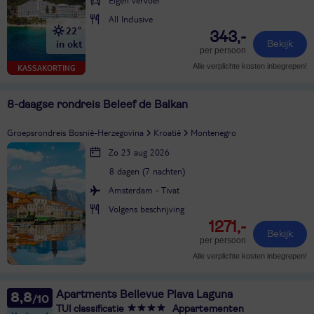
All Inclusive
22°
343,-
in okt
Bekijk
per persoon
Alle verplichte kosten inbegrepen!
KASSAKORTING
8-daagse rondreis Beleef de Balkan
Groepsrondreis Bosnië-Herzegovina
Kroatië
Montenegro
Zo 23 aug 2026
8 dagen (7 nachten)
Amsterdam - Tivat
Volgens beschrijving
1271,-
Bekijk
per persoon
Alle verplichte kosten inbegrepen!
Apartments Bellevue Plava Laguna
8,8
TUI classificatie
Appartementen