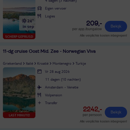
4 dagen (3 nachten)
Eigen vervoer
Logies
24°
209,-
in sep
Bekijk
per app./bungalow
Alle verplichte kosten inbegrepen!
SCHERP GEPRIJSD
11-dg cruise Oost Mid. Zee - Norwegian Viva
Griekenland
Italië
Kroatië
Montenegro
Turkije
Vr 28 aug 2026
11 dagen (10 nachten)
Amsterdam - Venetie
Volpension
Transfer
2242,-
Bekijk
per persoon
LAST MINUTE!
Alle verplichte kosten inbegrepen!