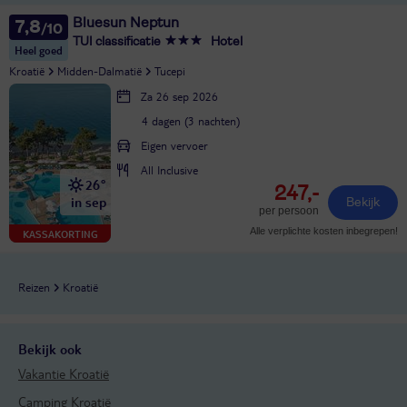
Bluesun Neptun
7,8
TUI classificatie
Hotel
Heel goed
Kroatië
Midden-Dalmatië
Tucepi
Za 26 sep 2026
4 dagen (3 nachten)
Eigen vervoer
All Inclusive
26°
247,-
in sep
Bekijk
per persoon
Alle verplichte kosten inbegrepen!
KASSAKORTING
Reizen
Kroatië
Bekijk ook
Vakantie Kroatië
Camping Kroatië