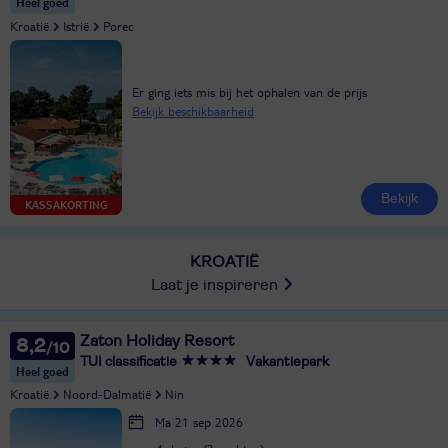
Heel goed
Kroatië
Istrië
Porec
Er ging iets mis bij het ophalen van de prijs
Bekijk beschikbaarheid
Bekijk
KASSAKORTING
KROATIË
Laat je inspireren
Zaton Holiday Resort
8,2
TUI classificatie
Vakantiepark
Heel goed
Kroatië
Noord-Dalmatië
Nin
Ma 21 sep 2026