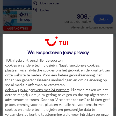
Eigen vervoer
Logies
23°
308,-
in sep
Bekijk
per app./bungalow
Alle verplichte kosten inbegrepen!
KASSAKORTING
Olympia
8,6
TUI classificatie
Hotel
Heel goed
We respecteren jouw privacy
Kroatië
Noord-Dalmatië
Vodice
TUI.nl gebruikt verschillende soorten
Zo 4 okt 2026
cookies en andere technologieën
. Naast functionele cookies,
plaatsen wij analytische cookies om het gebruik en de kwaliteit van
4 dagen (3 nachten)
onze website te meten. Voor een betere gebruikservaring, het
Eigen vervoer
tonen van gepersonaliseerde aanbiedingen en om de ervaring op
Logies ontbijt
social media platformen te verbeteren
17°
delen wij jouw gegevens met 24 partners
. Hiermee maken we het
184,-
in okt
Bekijk
derden mogelijk om jouw gedrag te volgen en daarop afgestemde
per persoon
advertenties te tonen. Door op “Accepteer cookies” te klikken geef
Alle verplichte kosten inbegrepen!
KASSAKORTING
je toestemming voor het plaatsen van alle hiervoor omschreven
cookies en andere technologieën om persoonlijke data te
verzamelen. Je kunt je toestemming altijd weer intrekken op onze
8-dg cruise Oost Middellandse Zee - Norwegian