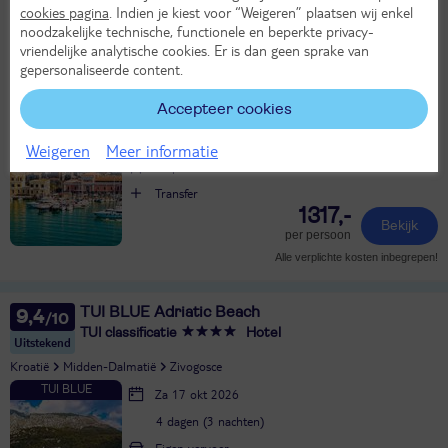
cookies pagina
. Indien je kiest voor “Weigeren” plaatsen wij enkel
Gem
noodzakelijke technische, functionele en beperkte privacy-
vriendelijke analytische cookies. Er is dan geen sprake van
Griekenland
Italië
Kroatië
Montenegro
Slovenië
gepersonaliseerde content.
Zo 4 okt 2026
Accepteer cookies
8 dagen (7 nachten)
Amsterdam - Rome/Fiumicino
Weigeren
Meer informatie
Volpension
Transfer
1317,-
Bekijk
per persoon
Alle verplichte kosten inbegrepen!
TUI BLUE Adriatic Beach
9,4
TUI classificatie
Hotel
Uitstekend
Kroatië
Midden-Dalmatië
Zivogosce
Za 17 okt 2026
4 dagen (3 nachten)
Eigen vervoer