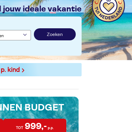
nd jouw ideale vakantie
Zoeken
 p. kind
INNEN BUDGET
999,-
TOT
p.p.