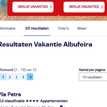
BEKIJK VAKANTIES
BEKIJK VAKANTIES
nformatie
33 resultaten
Foto's
Weer
Resultaten Vakantie
Albufeira
Getoond
(1 - 10) van 33
Aantal per pagina:
1
2
3
4
ila Petra
UI classificatie
Appartementen