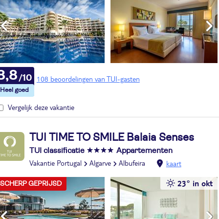
8,8
108 beoordelingen van TUI-gasten
Vergelijk deze vakantie
TUI TIME TO SMILE Balaia Senses
TUI classificatie
Appartementen
Vakantie Portugal
Algarve
Albufeira
kaart
23° in okt
SCHERP GEPRIJSD