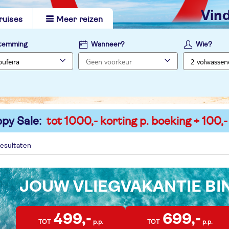
vi
ruises
Meer reizen
temming
Wanneer?
Wie?
py Sale:
tot 1000,- korting p. boeking + 100,-
esultaten
JOUW VLIEGVAKANTIE B
499,-
699,-
TOT
p.p.
TOT
p.p.