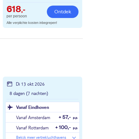
618
,-
Ontdek
per persoon
Alle verplichte kosten inbegrepen!
Di 13 okt 2026
8 dagen (7 nachten)
Vanaf Eindhoven
Vanaf Amsterdam
+ 57,-
p.p.
Vanaf Rotterdam
+ 100,-
p.p.
Bekijk meer vertrekluchthavens