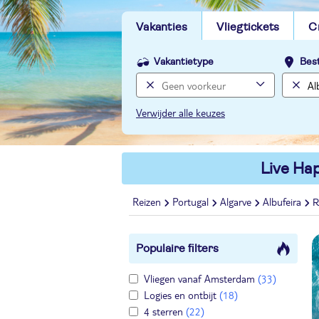
Vakanties
Vliegtickets
C
Vakantietype
Bes
Verwijder alle keuzes
Live Hap
Reizen
Portugal
Algarve
Albufeira
R
Populaire filters
Vliegen vanaf Amsterdam
(33)
Logies en ontbijt
(18)
4 sterren
(22)