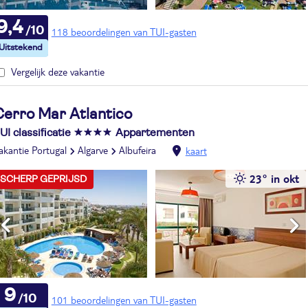
9,4
118 beoordelingen van TUI-gasten
Vergelijk deze vakantie
Cerro Mar Atlantico
UI classificatie
Appartementen
akantie Portugal
Algarve
Albufeira
kaart
23° in okt
SCHERP GEPRIJSD
9
101 beoordelingen van TUI-gasten