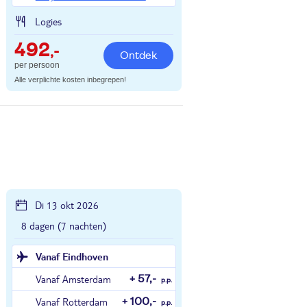
Logies
492
,-
Ontdek
per persoon
Alle verplichte kosten inbegrepen!
Di 13 okt 2026
8 dagen (7 nachten)
Vanaf Eindhoven
Vanaf Amsterdam
+ 57,-
p.p.
Vanaf Rotterdam
+ 100,-
p.p.