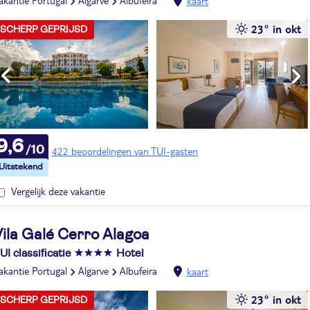
akantie Portugal
Algarve
Albufeira
kaart
23° in okt
SCHERP GEPRIJSD
9,6
422 beoordelingen van TUI-gasten
Vergelijk deze vakantie
Vila Galé Cerro Alagoa
UI classificatie
Hotel
akantie Portugal
Algarve
Albufeira
kaart
23° in okt
SCHERP GEPRIJSD