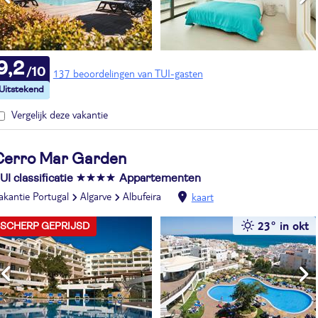
9,2
137 beoordelingen van TUI-gasten
Vergelijk deze vakantie
Cerro Mar Garden
UI classificatie
Appartementen
akantie Portugal
Algarve
Albufeira
kaart
23° in okt
SCHERP GEPRIJSD