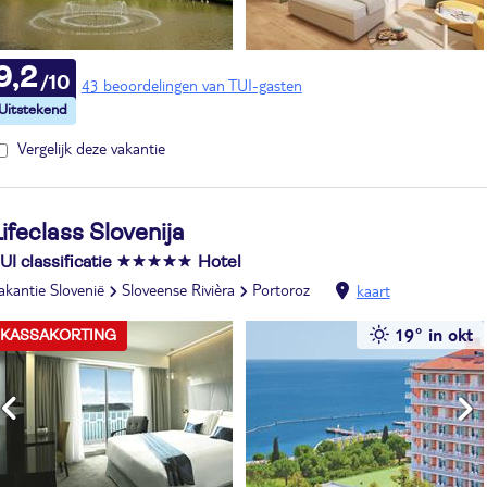
9,2
43 beoordelingen van TUI-gasten
Vergelijk deze vakantie
ifeclass Slovenija
UI classificatie
Hotel
akantie Slovenië
Sloveense Rivièra
Portoroz
kaart
19° in okt
KASSAKORTING