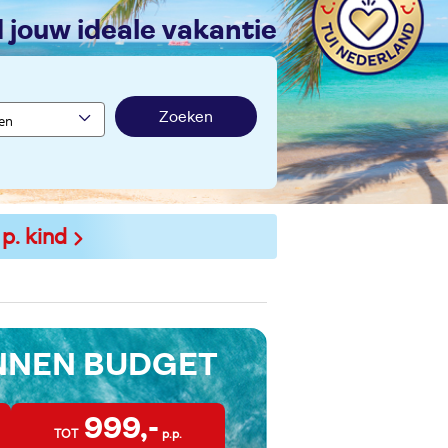
nd jouw ideale vakantie
Zoeken
 p. kind
INNEN BUDGET
999,-
TOT
p.p.