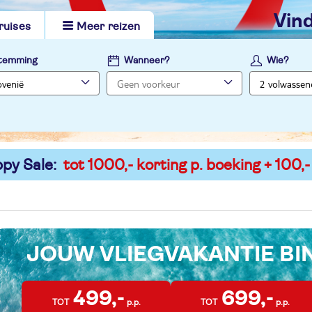
vi
ruises
Meer reizen
temming
Wanneer?
Wie?
py Sale:
tot 1000,- korting p. boeking + 100,-
JOUW VLIEGVAKANTIE B
499,-
699,-
TOT
p.p.
TOT
p.p.