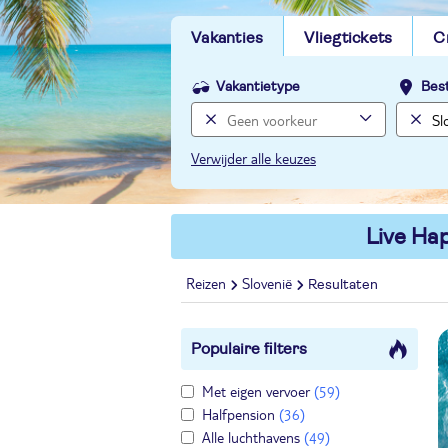
Vakanties
Vliegtickets
C
Vakantietype
Bes
Verwijder alle keuzes
Live Hap
Reizen
Slovenië
Resultaten
Populaire filters
Met eigen vervoer
(59)
Halfpension
(36)
Alle luchthavens
(49)