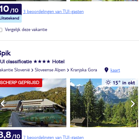
10
3 beoordelingen van TUI-gasten
Vergelijk deze vakantie
Spik
UI classificatie
Hotel
akantie Slovenië
Sloveense Alpen
Kranjska Gora
kaart
15° in okt
SCHERP GEPRIJSD
8,8
7 beoordelingen van TUI-gasten