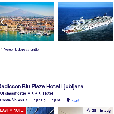
Vergelijk deze vakantie
adisson Blu Plaza Hotel Ljubljana
UI classificatie
Hotel
akantie Slovenië
Ljubljana
Ljubljana
kaart
28° in aug
LAST MINUTE!