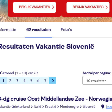
BEKIJK VAKANTIES
BEKIJK VAKANTIES
nformatie
62 resultaten
Foto's
Resultaten Vakantie
Slovenië
Getoond
(1 - 10) van 62
Aantal per pagina:
1
2
3
4
5
6
7
8-dg cruise Oost Middellandse Zee - Norweg
akantie Griekenland
Italië
Kroatië
Montenegro
Slovenië
kaa