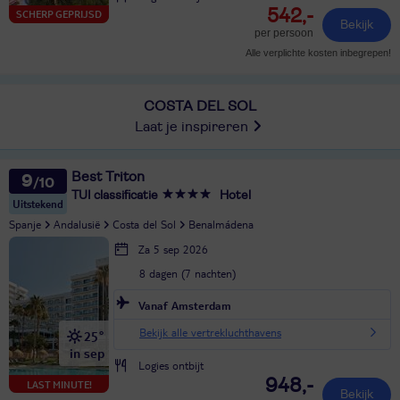
542,-
SCHERP GEPRIJSD
Bekijk
per persoon
Alle verplichte kosten inbegrepen!
COSTA DEL SOL
Laat je inspireren
Best Triton
9
TUI classificatie
Hotel
Uitstekend
Spanje
Andalusië
Costa del Sol
Benalmádena
Za 5 sep 2026
8 dagen (7 nachten)
Vanaf Amsterdam
Bekijk alle vertrekluchthavens
25°
in sep
Logies ontbijt
948,-
LAST MINUTE!
Bekijk