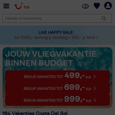
LIVE HAPPY SALE:
tot 1000,- korting p. boeking + 100,- p. kind
JOUW VLIEGVAKANTIE
BINNEN BUDGET
499,-
BEKIJK VAKANTIES TOT
p.p.
699,-
BEKIJK VAKANTIES TOT
p.p.
999,-
BEKIJK VAKANTIES TOT
p.p.
164 Vakanties Costa Del Sol