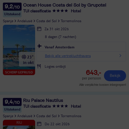
Ocean House Costa del Sol by Grupotel
9,2
TUI classificatie
Hotel
Uitstekend
Spanje
Andalusië
Costa del Sol
Torremolinos
Za 31 okt 2026
8 dagen (7 nachten)
Vanaf Amsterdam
Bekijk alle vertrekluchthavens
23°
in okt
Logies ontbijt
643,-
SCHERP GEPRIJSD
Bekijk
per persoon
Alle verplichte kosten inbegrepen!
Riu Palace Nautilus
9,4
TUI classificatie
Hotel
Uitstekend
Spanje
Andalusië
Costa del Sol
Torremolinos
Do 22 okt 2026