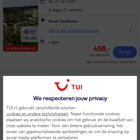
Wo 21 okt 2026
8 dagen (7 nachten)
Vanaf Eindhoven
Bekijk alle vertrekluchthavens
25°
in okt
Logies
456,-
SCHERP GEPRIJSD
Bekijk
per persoon
Alle verplichte kosten inbegrepen!
TUI SUNEO Cortijo Blanco
8,4
TUI classificatie
Hotel
Heel goed
Spanje
Andalusië
Costa del Sol
Marbella
We respecteren jouw privacy
Wo 21 okt 2026
TUI.nl gebruikt verschillende soorten
8 dagen (7 nachten)
cookies en andere technologieën
. Naast functionele cookies,
plaatsen wij analytische cookies om het gebruik en de kwaliteit van
Vanaf Eindhoven
onze website te meten. Voor een betere gebruikservaring, het
tonen van gepersonaliseerde aanbiedingen en om de ervaring op
Bekijk alle vertrekluchthavens
23°
social media platformen te verbeteren