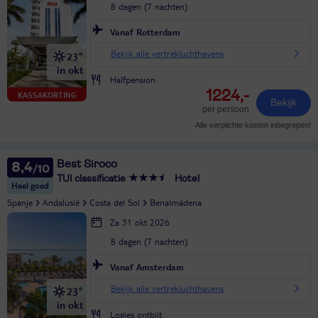
8 dagen (7 nachten)
Vanaf Rotterdam
Bekijk alle vertrekluchthavens
23°
in okt
Halfpension
1224,-
KASSAKORTING
Bekijk
per persoon
Alle verplichte kosten inbegrepen!
Best Siroco
8,4
TUI classificatie
Hotel
Heel goed
Spanje
Andalusië
Costa del Sol
Benalmádena
Za 31 okt 2026
8 dagen (7 nachten)
Vanaf Amsterdam
Bekijk alle vertrekluchthavens
23°
in okt
Logies ontbijt