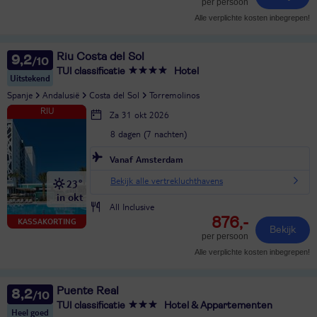
per persoon
Alle verplichte kosten inbegrepen!
Riu Costa del Sol
9,2
TUI classificatie
Hotel
Uitstekend
Spanje
Andalusië
Costa del Sol
Torremolinos
Za 31 okt 2026
8 dagen (7 nachten)
Vanaf Amsterdam
Bekijk alle vertrekluchthavens
23°
in okt
All Inclusive
876,-
KASSAKORTING
Bekijk
per persoon
Alle verplichte kosten inbegrepen!
Puente Real
8,2
TUI classificatie
Hotel & Appartementen
Heel goed