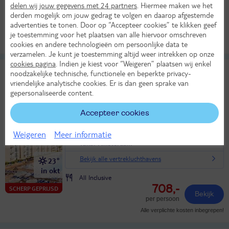
in okt
delen wij jouw gegevens met 24 partners
. Hiermee maken we het
All Inclusive
derden mogelijk om jouw gedrag te volgen en daarop afgestemde
672,-
SCHERP GEPRIJSD
advertenties te tonen. Door op “Accepteer cookies” te klikken geef
Bekijk
per persoon
je toestemming voor het plaatsen van alle hiervoor omschreven
Alle verplichte kosten inbegrepen!
cookies en andere technologieën om persoonlijke data te
verzamelen. Je kunt je toestemming altijd weer intrekken op onze
cookies pagina
. Indien je kiest voor “Weigeren” plaatsen wij enkel
SPLASHWORLD Playa Estepona
8,4
noodzakelijke technische, functionele en beperkte privacy-
TUI classificatie
Hotel
vriendelijke analytische cookies. Er is dan geen sprake van
Heel goed
gepersonaliseerde content.
Spanje
Andalusië
Costa del Sol
Estepona
Ma 5 okt 2026
Accepteer cookies
8 dagen (7 nachten)
Weigeren
Meer informatie
Vanaf Amsterdam
Bekijk alle vertrekluchthavens
23°
in okt
All Inclusive
708,-
SCHERP GEPRIJSD
Bekijk
per persoon
Alle verplichte kosten inbegrepen!