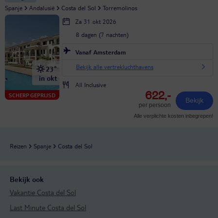
Spanje
Andalusië
Costa del Sol
Torremolinos
Za 31 okt 2026
8 dagen (7 nachten)
Vanaf Amsterdam
Bekijk alle vertrekluchthavens
23°
in okt
All Inclusive
622,-
SCHERP GEPRIJSD
Bekijk
per persoon
Alle verplichte kosten inbegrepen!
Reizen
Spanje
Costa del Sol
Bekijk ook
Vakantie Costa del Sol
Last Minute Costa del Sol