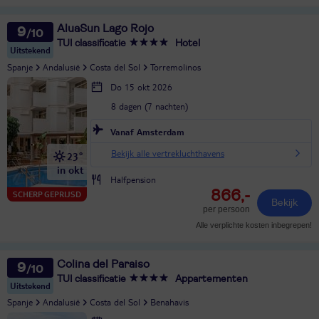
AluaSun Lago Rojo
9
TUI classificatie
Hotel
Uitstekend
Spanje
Andalusië
Costa del Sol
Torremolinos
Do 15 okt 2026
8 dagen (7 nachten)
Vanaf Amsterdam
Bekijk alle vertrekluchthavens
23°
in okt
Halfpension
866,-
SCHERP GEPRIJSD
Bekijk
per persoon
Alle verplichte kosten inbegrepen!
Colina del Paraiso
9
TUI classificatie
Appartementen
Uitstekend
Spanje
Andalusië
Costa del Sol
Benahavis