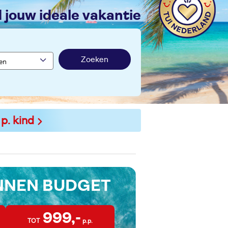
nd jouw ideale vakantie
Zoeken
 p. kind
INNEN BUDGET
999,-
TOT
p.p.