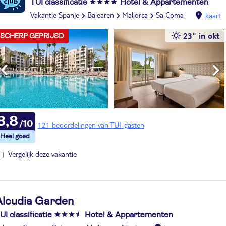
TUI classificatie
Hotel & Appartementen
Vakantie Spanje
Balearen
Mallorca
Sa Coma
kaart
23° in okt
SCHERP GEPRIJSD
8,8
121 beoordelingen van TUI-gasten
Vergelijk deze vakantie
Alcudia Garden
UI classificatie
Hotel & Appartementen