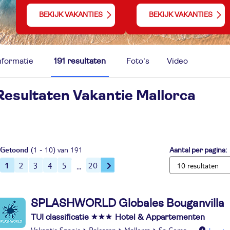
BEKIJK VAKANTIES
BEKIJK VAKANTIES
nformatie
191 resultaten
Foto's
Video
Resultaten Vakantie
Mallorca
Getoond
(1 - 10) van 191
Aantal per pagina:
1
2
3
4
5
20
SPLASHWORLD Globales Bouganvilla
TUI classificatie
Hotel & Appartementen