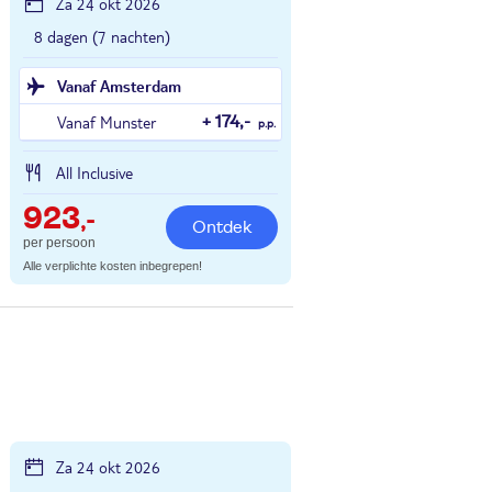
Za 24 okt 2026
8 dagen (7 nachten)
Vanaf Amsterdam
Vanaf Munster
+ 174,-
p.p.
All Inclusive
923
,-
Ontdek
per persoon
Alle verplichte kosten inbegrepen!
Za 24 okt 2026