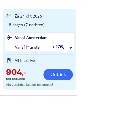
Za 24 okt 2026
8 dagen (7 nachten)
Vanaf Amsterdam
Vanaf Munster
+ 176,-
p.p.
All Inclusive
904
,-
Ontdek
per persoon
Alle verplichte kosten inbegrepen!