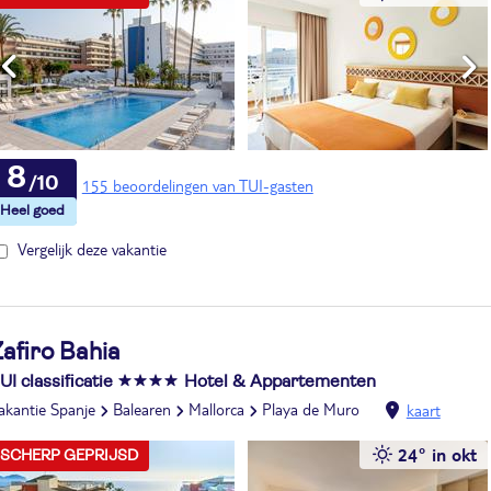
8
155 beoordelingen van TUI-gasten
Vergelijk deze vakantie
afiro Bahia
UI classificatie
Hotel & Appartementen
akantie Spanje
Balearen
Mallorca
Playa de Muro
kaart
24° in okt
SCHERP GEPRIJSD