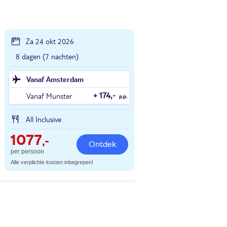
Za 24 okt 2026
8 dagen (7 nachten)
Vanaf Amsterdam
Vanaf Munster
+ 174,-
p.p.
All Inclusive
1077
,-
Ontdek
per persoon
Alle verplichte kosten inbegrepen!