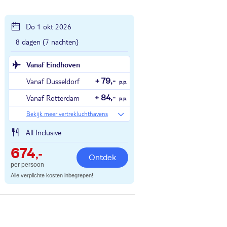
Do 1 okt 2026
8 dagen (7 nachten)
Vanaf Eindhoven
Vanaf Dusseldorf
+ 79,-
p.p.
Vanaf Rotterdam
+ 84,-
p.p.
Bekijk meer vertrekluchthavens
All Inclusive
674
,-
Ontdek
per persoon
Alle verplichte kosten inbegrepen!