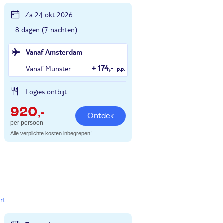
Za 24 okt 2026
8 dagen (7 nachten)
Vanaf Amsterdam
Vanaf Munster
+ 174,-
p.p.
Logies ontbijt
920
,-
Ontdek
per persoon
Alle verplichte kosten inbegrepen!
rt