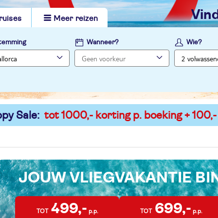
vi
ruises
Meer reizen
temming
Wanneer?
Wie?
py Sale:
tot 1000,- korting p. boeking + 100,-
JOUW VLIEGVAKANTIE B
499,-
699,-
TOT
p.p.
TOT
p.p.