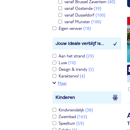
vanaf Brussel Zaventem
(40)
vanaf Oostende
(39)
vanaf Dusseldorf
(100)
vanaf Munster
(100)
Eigen vervoer
(18)
Jouw ideale verblijf is...
Aan het strand
(29)
Luxe
(10)
Design & trendy
(5)
Karaktervol
(4)
Meer
Kinderen
Kindvriendelijk
(38)
Zwembad
(163)
Speeltuin
(59)
T
Crèche
(1)