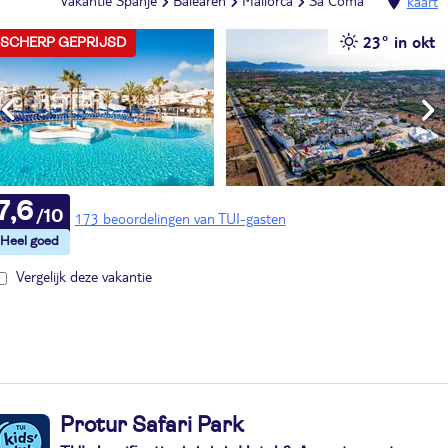
Vakantie Spanje
Balearen
Mallorca
Sa Coma
kaart
23° in okt
SCHERP GEPRIJSD
7,6
173 beoordelingen van TUI-gasten
Vergelijk deze vakantie
Protur Safari Park