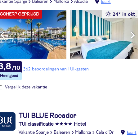
akantie Spanje
Balearen
Mallorca
Alcudia
kaart
24° in okt
SCHERP GEPRIJSD
8,8
362 beoordelingen van TUI-gasten
Vergelijk deze vakantie
TUI BLUE Rocador
TUI classificatie
Hotel
Vakantie Spanje
Balearen
Mallorca
Cala d'Or
kaart