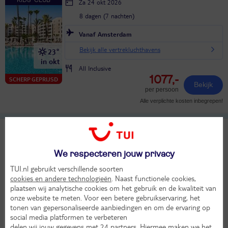
Za 24 okt 2026
8 dagen (7 nachten)
Vanaf Amsterdam
Bekijk alle vertrekluchthavens
23°
in okt
All Inclusive
1077,-
SCHERP GEPRIJSD
Bekijk
per persoon
Alle verplichte kosten inbegrepen!
Alcudia Garden
8,8
TUI classificatie
Hotel & Appartementen
Heel goed
We respecteren jouw privacy
Spanje
Balearen
Mallorca
Alcudia
TUI.nl gebruikt verschillende soorten
Za 24 okt 2026
cookies en andere technologieën
. Naast functionele cookies,
8 dagen (7 nachten)
plaatsen wij analytische cookies om het gebruik en de kwaliteit van
onze website te meten. Voor een betere gebruikservaring, het
Vanaf Amsterdam
tonen van gepersonaliseerde aanbiedingen en om de ervaring op
social media platformen te verbeteren
Bekijk alle vertrekluchthavens
24°
delen wij jouw gegevens met 24 partners
. Hiermee maken we het