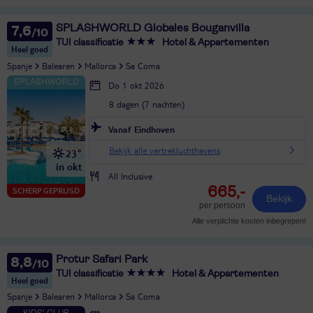
SPLASHWORLD Globales Bouganvilla
7,6
TUI classificatie
Hotel & Appartementen
Heel goed
Spanje
Balearen
Mallorca
Sa Coma
Do 1 okt 2026
8 dagen (7 nachten)
Vanaf Eindhoven
Bekijk alle vertrekluchthavens
23°
in okt
All Inclusive
665,-
SCHERP GEPRIJSD
Bekijk
per persoon
Alle verplichte kosten inbegrepen!
Protur Safari Park
8,8
TUI classificatie
Hotel & Appartementen
Heel goed
Spanje
Balearen
Mallorca
Sa Coma