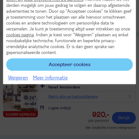
in okt
derden mogelijk om jouw gedrag te volgen en daarop afgestemde
All Inclusive
advertenties te tonen. Door op “Accepteer cookies” te klikken geef
904,-
SCHERP GEPRIJSD
Bekijk
je toestemming voor het plaatsen van alle hiervoor omschreven
per persoon
cookies en andere technologieën om persoonlijke data te
Alle verplichte kosten inbegrepen!
verzamelen. Je kunt je toestemming altijd weer intrekken op onze
cookies pagina
. Indien je kiest voor “Weigeren” plaatsen wij enkel
noodzakelijke technische, functionele en beperkte privacy-
TUI BLUE Rocador
9
vriendelijke analytische cookies. Er is dan geen sprake van
TUI classificatie
Hotel
Uitstekend
gepersonaliseerde content.
Spanje
Balearen
Mallorca
Cala d'Or
Accepteer cookies
Za 24 okt 2026
8 dagen (7 nachten)
Weigeren
Meer informatie
Vanaf Amsterdam
Bekijk alle vertrekluchthavens
24°
in okt
Logies ontbijt
920,-
SCHERP GEPRIJSD
Bekijk
per persoon
Alle verplichte kosten inbegrepen!