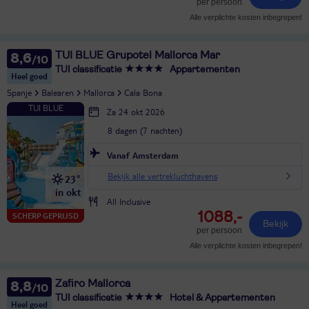
per persoon
Alle verplichte kosten inbegrepen!
TUI BLUE Grupotel Mallorca Mar
8,6
TUI classificatie
Appartementen
Heel goed
Spanje
Balearen
Mallorca
Cala Bona
Za 24 okt 2026
8 dagen (7 nachten)
Vanaf Amsterdam
Bekijk alle vertrekluchthavens
23°
in okt
All Inclusive
1088,-
SCHERP GEPRIJSD
Bekijk
per persoon
Alle verplichte kosten inbegrepen!
Zafiro Mallorca
8,8
TUI classificatie
Hotel & Appartementen
Heel goed