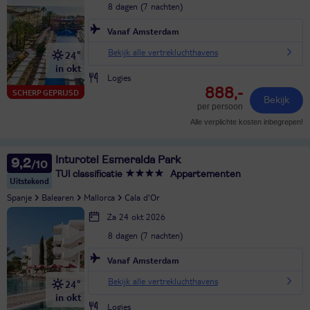
8 dagen (7 nachten)
Vanaf Amsterdam
Bekijk alle vertrekluchthavens
24°
in okt
Logies
888,-
SCHERP GEPRIJSD
Bekijk
per persoon
Alle verplichte kosten inbegrepen!
Inturotel Esmeralda Park
9,2
TUI classificatie
Appartementen
Uitstekend
Spanje
Balearen
Mallorca
Cala d'Or
Za 24 okt 2026
8 dagen (7 nachten)
Vanaf Amsterdam
Bekijk alle vertrekluchthavens
24°
in okt
Logies