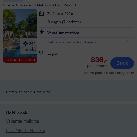
Spanje
Balearen
Mallorca
Ca'n Picafort
Za 24 okt 2026
8 dagen (7 nachten)
Vanaf Amsterdam
Bekijk alle vertrekluchthavens
24°
in okt
Logies
836,-
SCHERP GEPRIJSD
Bekijk
per persoon
Alle verplichte kosten inbegrepen!
Reizen
Spanje
Mallorca
Bekijk ook
Vakantie Mallorca
Last Minute Mallorca