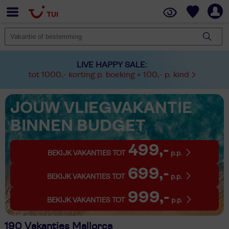
LIVE HAPPY SALE:
tot 1000,- korting p. boeking + 100,- p. kind
JOUW VLIEGVAKANTIE
BINNEN BUDGET
499,-
BEKIJK VAKANTIES TOT
p.p.
699,-
BEKIJK VAKANTIES TOT
p.p.
999,-
BEKIJK VAKANTIES TOT
p.p.
190 Vakanties Mallorca