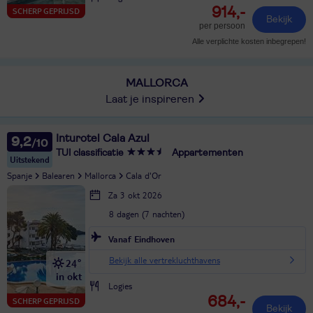
914,-
SCHERP GEPRIJSD
Bekijk
per persoon
Alle verplichte kosten inbegrepen!
MALLORCA
Laat je inspireren
Inturotel Cala Azul
9,2
TUI classificatie
Appartementen
Uitstekend
Spanje
Balearen
Mallorca
Cala d'Or
Za 3 okt 2026
8 dagen (7 nachten)
Vanaf Eindhoven
Bekijk alle vertrekluchthavens
24°
in okt
Logies
684,-
SCHERP GEPRIJSD
Bekijk