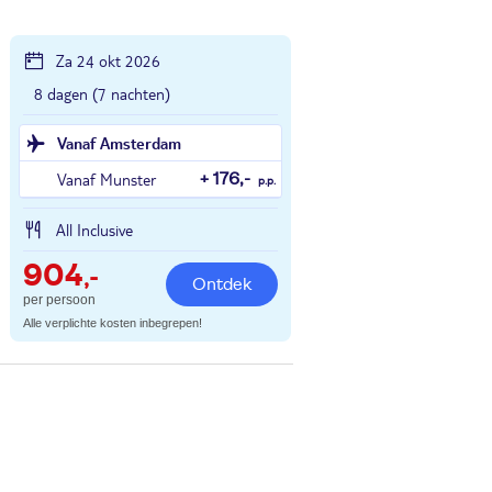
Za 24 okt 2026
8 dagen (7 nachten)
Vanaf Amsterdam
Vanaf Munster
+ 176,-
p.p.
All Inclusive
904
,-
Ontdek
per persoon
Alle verplichte kosten inbegrepen!