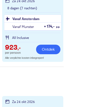
Za 24 okt 2026
8 dagen (7 nachten)
Vanaf Amsterdam
Vanaf Munster
+ 174,-
p.p.
All Inclusive
923
,-
Ontdek
per persoon
Alle verplichte kosten inbegrepen!
Za 24 okt 2026