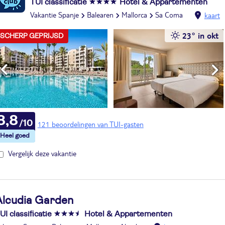
TUI classificatie
Hotel & Appartementen
Vakantie Spanje
Balearen
Mallorca
Sa Coma
kaart
23° in okt
SCHERP GEPRIJSD
8,8
121 beoordelingen van TUI-gasten
Vergelijk deze vakantie
Alcudia Garden
UI classificatie
Hotel & Appartementen