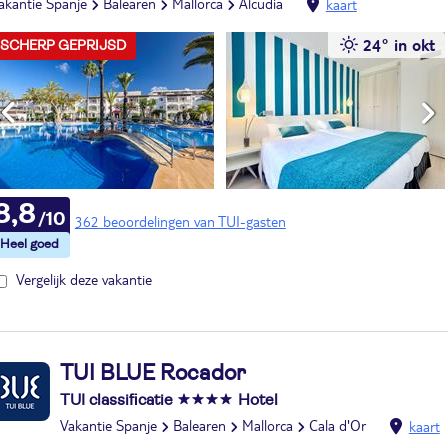
akantie Spanje
Balearen
Mallorca
Alcudia
kaart
24° in okt
SCHERP GEPRIJSD
8,8
362 beoordelingen van TUI-gasten
Vergelijk deze vakantie
TUI BLUE Rocador
TUI classificatie
Hotel
Vakantie Spanje
Balearen
Mallorca
Cala d'Or
kaart