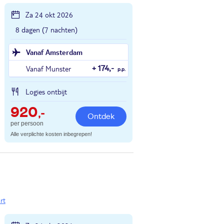
Za 24 okt 2026
8 dagen (7 nachten)
Vanaf Amsterdam
Vanaf Munster
+ 174,-
p.p.
Logies ontbijt
920
,-
Ontdek
per persoon
Alle verplichte kosten inbegrepen!
rt