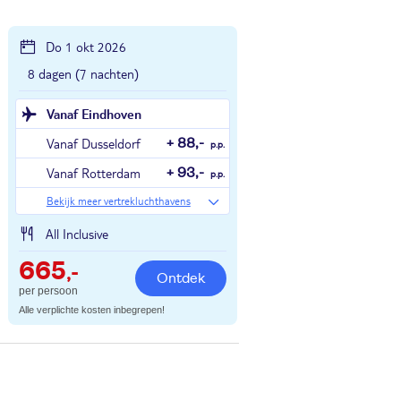
Do 1 okt 2026
8 dagen (7 nachten)
Vanaf Eindhoven
Vanaf Dusseldorf
+ 88,-
p.p.
Vanaf Rotterdam
+ 93,-
p.p.
Bekijk meer vertrekluchthavens
All Inclusive
665
,-
Ontdek
per persoon
Alle verplichte kosten inbegrepen!