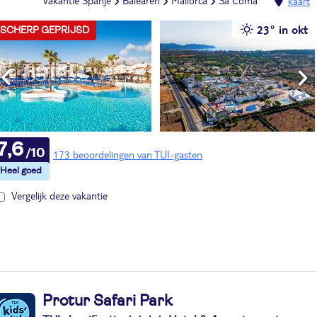
Vakantie Spanje
Balearen
Mallorca
Sa Coma
kaart
23° in okt
SCHERP GEPRIJSD
7,6
173 beoordelingen van TUI-gasten
Vergelijk deze vakantie
Protur Safari Park