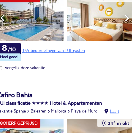
8
155 beoordelingen van TUI-gasten
Vergelijk deze vakantie
afiro Bahia
UI classificatie
Hotel & Appartementen
akantie Spanje
Balearen
Mallorca
Playa de Muro
kaart
24° in okt
SCHERP GEPRIJSD