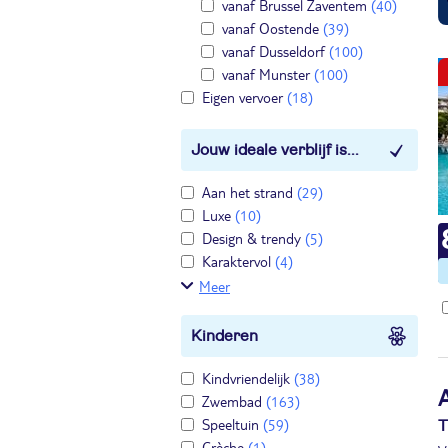
vanaf Brussel Zaventem
(40)
vanaf Oostende
(39)
vanaf Dusseldorf
(100)
vanaf Munster
(100)
Eigen vervoer
(18)
Jouw ideale verblijf is...
Aan het strand
(29)
Luxe
(10)
Design & trendy
(5)
Karaktervol
(4)
Meer
Kinderen
Kindvriendelijk
(38)
Zwembad
(163)
Speeltuin
(59)
T
Crèche
(1)