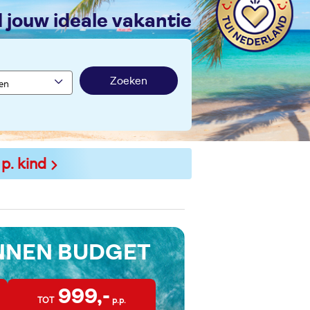
nd jouw ideale vakantie
Zoeken
 p. kind
INNEN BUDGET
999,-
TOT
p.p.