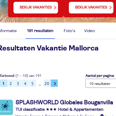
BEKIJK VAKANTIES
BEKIJK VAKANTIES
nformatie
191 resultaten
Foto's
Video
Resultaten Vakantie
Mallorca
Getoond
(1 - 10) van 191
Aantal per pagina:
1
2
3
4
5
20
SPLASHWORLD Globales Bouganvilla
TUI classificatie
Hotel & Appartementen