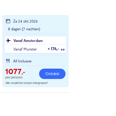
Za 24 okt 2026
8 dagen (7 nachten)
Vanaf Amsterdam
Vanaf Munster
+ 174,-
p.p.
All Inclusive
1077
,-
Ontdek
per persoon
Alle verplichte kosten inbegrepen!