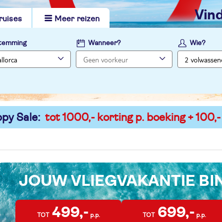
vi
ruises
Meer reizen
temming
Wanneer?
Wie?
py Sale:
tot 1000,- korting p. boeking + 100,-
JOUW VLIEGVAKANTIE B
499,-
699,-
TOT
p.p.
TOT
p.p.