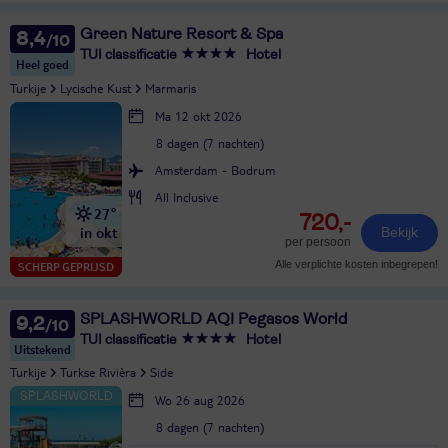
Green Nature Resort & Spa
8,4
TUI classificatie
Hotel
Heel goed
Turkije
Lycische Kust
Marmaris
Ma 12 okt 2026
8 dagen (7 nachten)
Amsterdam - Bodrum
All Inclusive
27°
720,-
in okt
Bekijk
per persoon
Alle verplichte kosten inbegrepen!
SCHERP GEPRIJSD
SPLASHWORLD AQI Pegasos World
9,2
TUI classificatie
Hotel
Uitstekend
Turkije
Turkse Rivièra
Side
Wo 26 aug 2026
8 dagen (7 nachten)