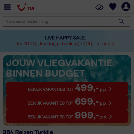
LIVE HAPPY SALE:
tot 1000,- korting p. boeking + 100,- p. kind
JOUW VLIEGVAKANTIE
BINNEN BUDGET
499,-
BEKIJK VAKANTIES TOT
p.p.
699,-
BEKIJK VAKANTIES TOT
p.p.
999,-
BEKIJK VAKANTIES TOT
p.p.
384 Reizen Turkije