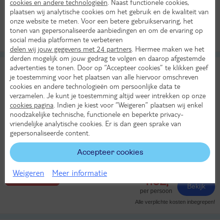
in okt
cookies en andere technologieën
. Naast functionele cookies,
All Inclusive
plaatsen wij analytische cookies om het gebruik en de kwaliteit van
1070,-
KASSAKORTING
onze website te meten. Voor een betere gebruikservaring, het
Bekijk
per persoon
tonen van gepersonaliseerde aanbiedingen en om de ervaring op
social media platformen te verbeteren
Alle verplichte kosten inbegrepen!
delen wij jouw gegevens met 24 partners
. Hiermee maken we het
derden mogelijk om jouw gedrag te volgen en daarop afgestemde
TUI BLUE Palm Garden
advertenties te tonen. Door op “Accepteer cookies” te klikken geef
9,8
je toestemming voor het plaatsen van alle hiervoor omschreven
TUI classificatie
Hotel
Uitstekend
cookies en andere technologieën om persoonlijke data te
Turkije
Turkse Rivièra
Side
verzamelen. Je kunt je toestemming altijd weer intrekken op onze
cookies pagina
. Indien je kiest voor “Weigeren” plaatsen wij enkel
Wo 26 aug 2026
noodzakelijke technische, functionele en beperkte privacy-
8 dagen (7 nachten)
vriendelijke analytische cookies. Er is dan geen sprake van
gepersonaliseerde content.
Vanaf Amsterdam
Bekijk alle vertrekluchthavens
Accepteer cookies
33°
in aug
All Inclusive
Weigeren
Meer informatie
1182,-
LAST MINUTE!
Bekijk
per persoon
Alle verplichte kosten inbegrepen!