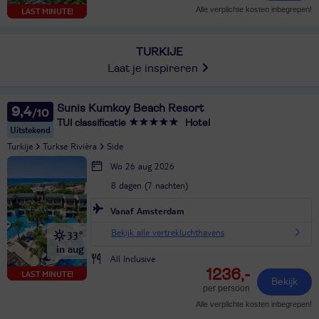
Alle verplichte kosten inbegrepen!
LAST MINUTE!
TURKIJE
Laat je inspireren
Sunis Kumkoy Beach Resort
9,4
TUI classificatie
Hotel
Uitstekend
Turkije
Turkse Rivièra
Side
Wo 26 aug 2026
8 dagen (7 nachten)
Vanaf Amsterdam
Bekijk alle vertrekluchthavens
33°
in aug
All Inclusive
1236,-
LAST MINUTE!
Bekijk
per persoon
Alle verplichte kosten inbegrepen!