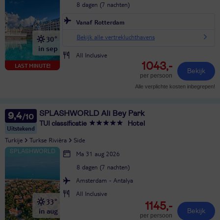
8 dagen (7 nachten)
Vanaf Rotterdam
Bekijk alle vertrekluchthavens
30°
in sep
All Inclusive
1043,-
LAST MINUTE!
Bekijk
per persoon
Alle verplichte kosten inbegrepen!
SPLASHWORLD Ali Bey Park
9,4
TUI classificatie
Hotel
Uitstekend
Turkije
Turkse Rivièra
Side
Ma 31 aug 2026
8 dagen (7 nachten)
Amsterdam - Antalya
All Inclusive
33°
1145,-
in aug
Bekijk
per persoon