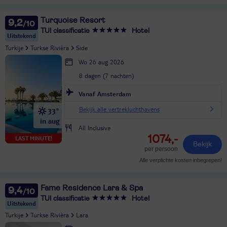
Turquoise Resort
9,2
TUI classificatie
Hotel
Uitstekend
Turkije
Turkse Rivièra
Side
Wo 26 aug 2026
8 dagen (7 nachten)
Vanaf Amsterdam
Bekijk alle vertrekluchthavens
33°
in aug
All Inclusive
1074,-
LAST MINUTE!
Bekijk
per persoon
Alle verplichte kosten inbegrepen!
Fame Residence Lara & Spa
9,4
TUI classificatie
Hotel
Uitstekend
Turkije
Turkse Rivièra
Lara