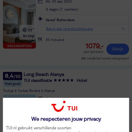
Wo 30 sep 2026
8 dagen (7 nachten)
Vanaf Rotterdam
Bekijk alle vertrekluchthavens
31°
in sep
All Inclusive
1079,-
KASSAKORTING
Bekijk
per persoon
Alle verplichte kosten inbegrepen!
Long Beach Alanya
8,4
TUI classificatie
Hotel
Heel goed
Turkije
Turkse Rivièra
Alanya
Di 13 okt 2026
8 dagen (7 nachten)
Vanaf Amsterdam
We respecteren jouw privacy
Bekijk alle vertrekluchthavens
26°
TUI.nl gebruikt verschillende soorten