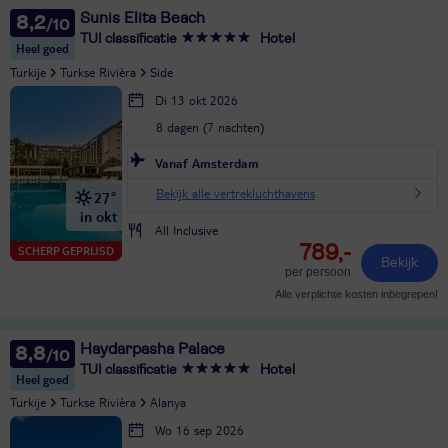
Sunis Elita Beach
8,2
TUI classificatie
Hotel
Heel goed
Turkije
Turkse Rivièra
Side
Di 13 okt 2026
8 dagen (7 nachten)
Vanaf Amsterdam
Bekijk alle vertrekluchthavens
27°
in okt
All Inclusive
789,-
SCHERP GEPRIJSD
Bekijk
per persoon
Alle verplichte kosten inbegrepen!
Haydarpasha Palace
8,8
TUI classificatie
Hotel
Heel goed
Turkije
Turkse Rivièra
Alanya
Wo 16 sep 2026