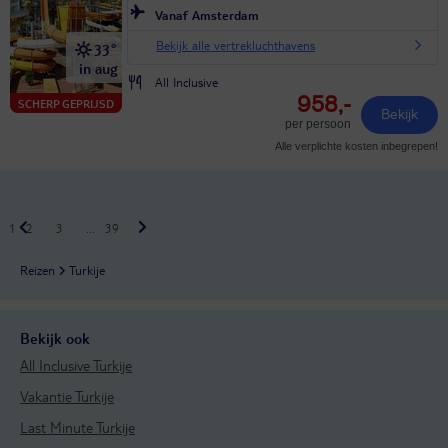
Vanaf Amsterdam
Bekijk alle vertrekluchthavens
33°
in aug
All Inclusive
958,-
SCHERP GEPRIJSD
Bekijk
per persoon
Alle verplichte kosten inbegrepen!
1
2
3
...
39
Reizen
Turkije
Bekijk ook
All Inclusive Turkije
Vakantie Turkije
Last Minute Turkije