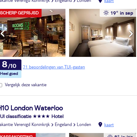
akantie Verenigd Koninkrijk
Engeland
Londen
kaart
19° in sep
SCHERP GEPRIJSD
8
71 beoordelingen van TUI-gasten
Vergelijk deze vakantie
H10 London Waterloo
UI classificatie
Hotel
akantie Verenigd Koninkrijk
Engeland
Londen
kaart
8° in jan