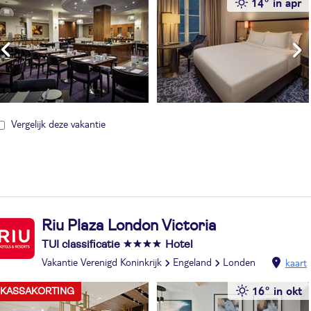
14° in apr
Vergelijk deze vakantie
Riu Plaza London Victoria
TUI classificatie
Hotel
Vakantie Verenigd Koninkrijk
Engeland
Londen
kaart
16° in okt
KASSAKORTING