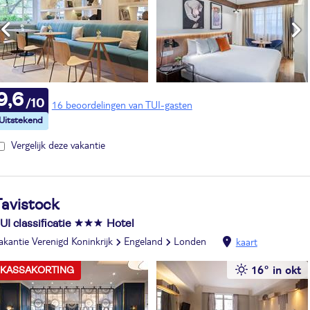
9,6
16 beoordelingen van TUI-gasten
Vergelijk deze vakantie
Tavistock
UI classificatie
Hotel
akantie Verenigd Koninkrijk
Engeland
Londen
kaart
16° in okt
KASSAKORTING