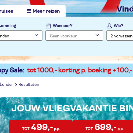
vi
ruises
Meer reizen
temming
Wanneer?
Wie?
py Sale:
tot 1000,- korting p. boeking + 100,-
Londen
Resultaten
JOUW VLIEGVAKANTIE B
499,-
699,-
TOT
p.p.
TOT
p.p.