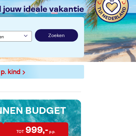
nd jouw ideale vakantie
Zoeken
 p. kind
INNEN BUDGET
999,-
TOT
p.p.