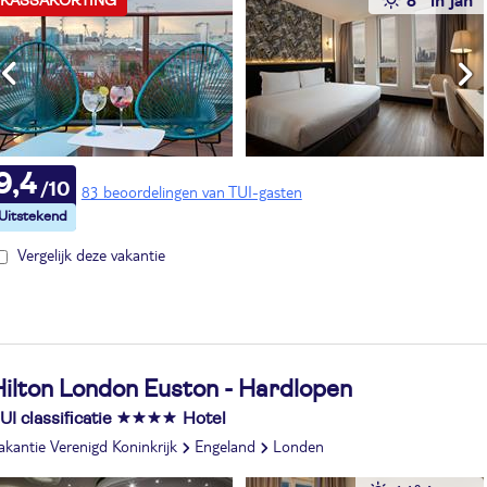
KASSAKORTING
9,4
83 beoordelingen van TUI-gasten
Vergelijk deze vakantie
Hilton London Euston - Hardlopen
UI classificatie
Hotel
akantie Verenigd Koninkrijk
Engeland
Londen