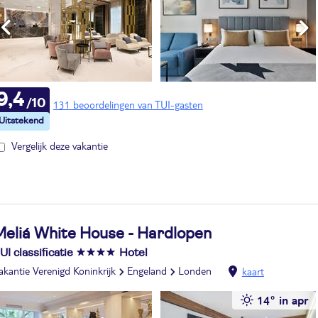
9,4
131 beoordelingen van TUI-gasten
Vergelijk deze vakantie
Meliá White House - Hardlopen
UI classificatie
Hotel
akantie Verenigd Koninkrijk
Engeland
Londen
kaart
14° in apr