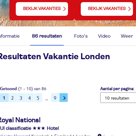
BEKIJK VAKANTIES
BEKIJK VAKANTIES
nformatie
86 resultaten
Foto's
Video
Weer
Resultaten Vakantie
Londen
Getoond
(1 - 10) van 86
Aantal per pagina:
1
2
3
4
5
9
oyal National
UI classificatie
Hotel