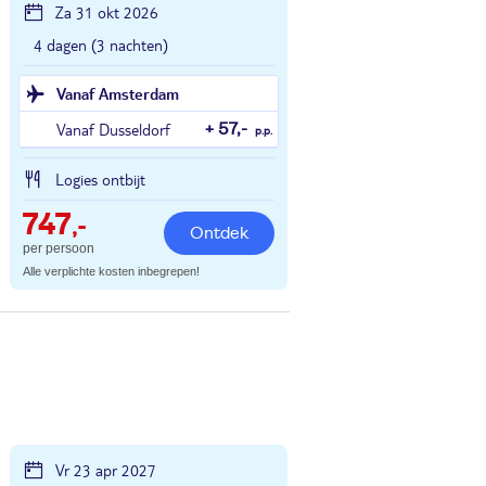
Za 31 okt 2026
4 dagen (3 nachten)
Vanaf Amsterdam
Vanaf Dusseldorf
+ 57,-
p.p.
Logies ontbijt
747
,-
Ontdek
per persoon
Alle verplichte kosten inbegrepen!
Vr 23 apr 2027