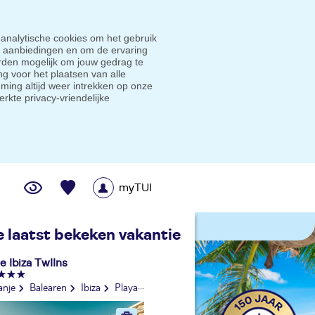
 analytische cookies om het gebruik
e aanbiedingen en om de ervaring
den mogelijk om jouw gedrag te
g voor het plaatsen van alle
ming altijd weer intrekken op onze
erkte privacy-vriendelijke
myTUI
me prijsgarantie
e laatst bekeken vakantie
e Ibiza TwIIns
anje
Balearen
Ibiza
Playa d'en Bossa