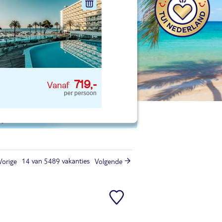
nd jouw ideale vakantie
Zoeken
719,-
per persoon
 p. kind
14 van 5489 vakanties
Vorige
Volgende