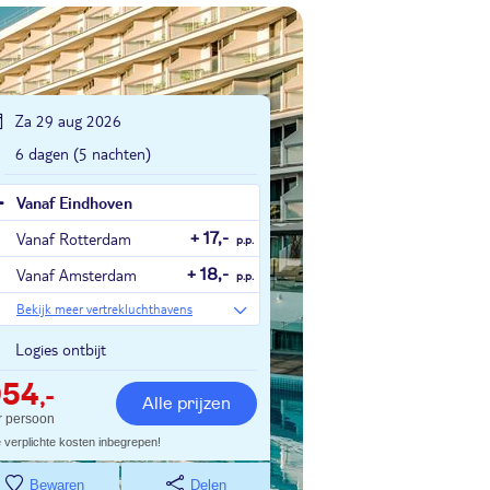
Za 29 aug 2026
6 dagen (5 nachten)
Vanaf Eindhoven
Vanaf Rotterdam
+ 17,-
p.p.
Vanaf Amsterdam
+ 18,-
p.p.
Bekijk meer vertrekluchthavens
Logies ontbijt
954
,-
Alle prijzen
r persoon
e verplichte kosten inbegrepen!
Bewaren
Delen