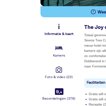
Wees
The Joy o
Informatie & kaart
Totaal gereno
Sirenis Tres 
nieuw hotel m
kamers zijn al
Kamers
zo comfortabel
Dobberend in h
naar Formente
Foto & video (23)
Faciliteiten
9,
4
Gratis wifi
Beoordelingen (378)
Gratis wifi
Receptie (2