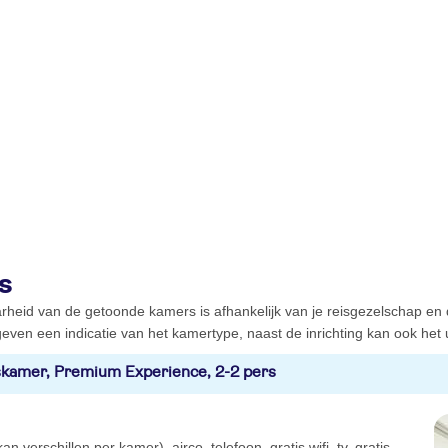
s
rheid van de getoonde kamers is afhankelijk van je reisgezelschap en
even een indicatie van het kamertype, naast de inrichting kan ook het ui
kamer, Premium Experience, 2-2 pers
an verschillen per kamer), airco, telefoon, gratis wifi, tv, gratis