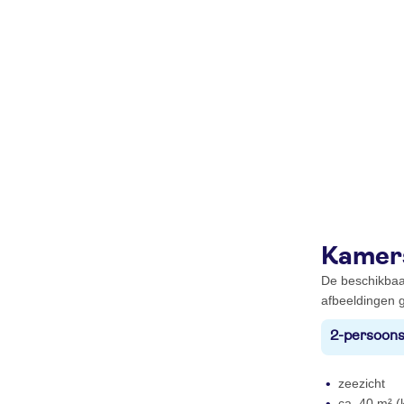
Kamer
De beschikbaa
afbeeldingen g
2-persoons
zeezicht
ca. 40 m² (k