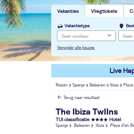
Vakanties
Vliegtickets
C
Vakantietype
Bes
Verwijder alle keuzes
Live Hap
Reizen
Spanje
Balearen
Ibiza
Playa
Terug naar resultaat
The Ibiza TwIIns
TUI classificatie
Hotel
Spanje
Balearen
Ibiza
Playa d'en B