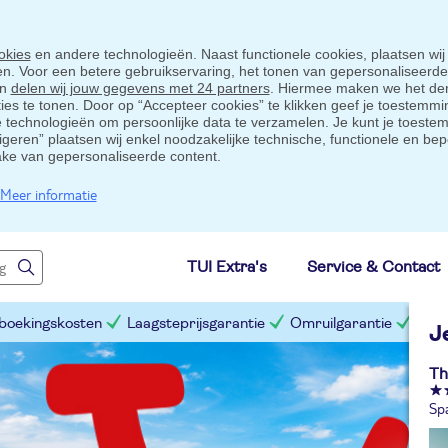
okies
en andere technologieën. Naast functionele cookies, plaatsen wij
ten. Voor een betere gebruikservaring, het tonen van gepersonaliseerd
en
delen wij jouw gegevens met 24 partners
. Hiermee maken we het der
s te tonen. Door op “Accepteer cookies” te klikken geef je toestemmin
technologieën om persoonlijke data te verzamelen. Je kunt je toestem
eigeren” plaatsen wij enkel noodzakelijke technische, functionele en bep
ake van gepersonaliseerde content.
Meer informatie
TUI Extra's
Service & Contact
 boekingskosten
Laagsteprijsgarantie
Omruilgarantie
Slim
J
Th
Sp