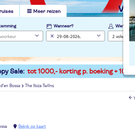
vi
ruises
Meer reizen
temming
Wanneer?
Wie?
py Sale:
tot 1000,- korting p. boeking + 100,-
 d'en Bossa
The Ibiza TwIIns
ossa
Bekijk op kaart