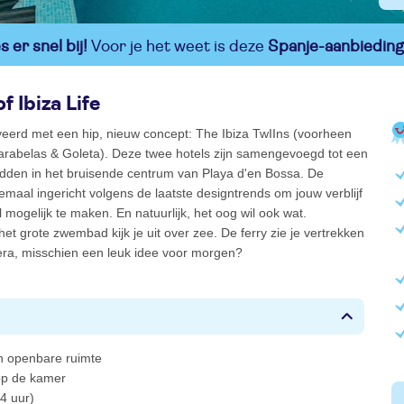
 er snel bij!
Voor je het weet is deze
Spanje-aanbieding
f Ibiza Life
veerd met een hip, nieuw concept: The Ibiza TwIIns (voorheen
Carabelas & Goleta). Deze twee hotels zijn samengevoegd tot een
idden in het bruisende centrum van Playa d'en Bossa. De
lemaal ingericht volgens de laatste designtrends om jouw verblijf
 mogelijk te maken. En natuurlijk, het oog wil ook wat.
et grote zwembad kijk je uit over zee. De ferry zie je vertrekken
ra, misschien een leuk idee voor morgen?
 in openbare ruimte
 op de kamer
4 uur)