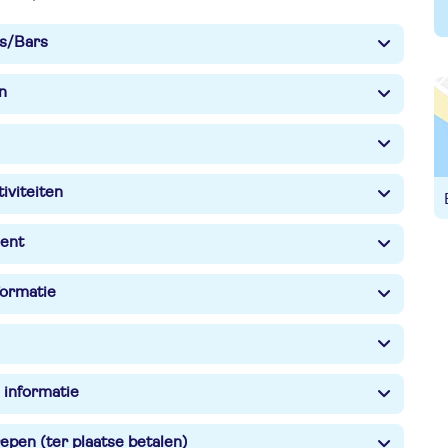
s/Bars
n
iviteiten
ent
formatie
 informatie
epen (ter plaatse betalen)