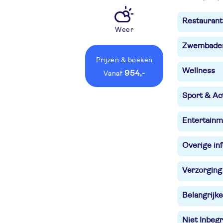
Restaurant
Weer
Zwembade
Prijzen
& boeken
Wellness
954,-
vanaf
Sport & Act
Entertainm
Overige in
Verzorging
Belangrijke
Niet Inbegr