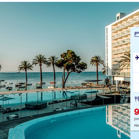
pe
All