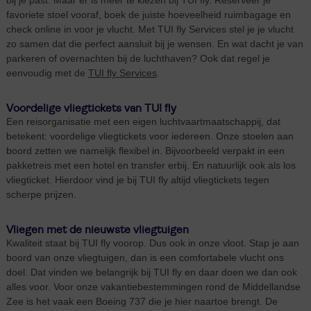
bij je past. Maar er is meer te kiezen bij TUI fly. Reserveer je
favoriete stoel vooraf, boek de juiste hoeveelheid ruimbagage en
check online in voor je vlucht. Met TUI fly Services stel je je vlucht
zo samen dat die perfect aansluit bij je wensen. En wat dacht je van
parkeren of overnachten bij de luchthaven? Ook dat regel je
eenvoudig met de
TUI fly Services
.
Voordelige vliegtickets van TUI fly
Een reisorganisatie met een eigen luchtvaartmaatschappij, dat
betekent: voordelige vliegtickets voor iedereen. Onze stoelen aan
boord zetten we namelijk flexibel in. Bijvoorbeeld verpakt in een
pakketreis met een hotel en transfer erbij. En natuurlijk ook als los
vliegticket. Hierdoor vind je bij TUI fly altijd vliegtickets tegen
scherpe prijzen.
Vliegen met de nieuwste vliegtuigen
Kwaliteit staat bij TUI fly voorop. Dus ook in onze vloot. Stap je aan
boord van onze vliegtuigen, dan is een comfortabele vlucht ons
doel. Dat vinden we belangrijk bij TUI fly en daar doen we dan ook
alles voor. Voor onze vakantiebestemmingen rond de Middellandse
Zee is het vaak een Boeing 737 die je hier naartoe brengt. De