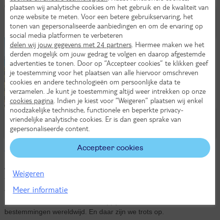
plaatsen wij analytische cookies om het gebruik en de kwaliteit van
onze website te meten. Voor een betere gebruikservaring, het
Bonaire
tonen van gepersonaliseerde aanbiedingen en om de ervaring op
social media platformen te verbeteren
delen wij jouw gegevens met 24 partners
. Hiermee maken we het
derden mogelijk om jouw gedrag te volgen en daarop afgestemde
advertenties te tonen. Door op “Accepteer cookies” te klikken geef
je toestemming voor het plaatsen van alle hiervoor omschreven
cookies en andere technologieën om persoonlijke data te
verzamelen. Je kunt je toestemming altijd weer intrekken op onze
cookies pagina
. Indien je kiest voor “Weigeren” plaatsen wij enkel
noodzakelijke technische, functionele en beperkte privacy-
vriendelijke analytische cookies. Er is dan geen sprake van
Turkije
gepersonaliseerde content.
Bekijk alle bestemmingen
Accepteer cookies
Vliegtickets TUI fly
Weigeren
TUI en TUI fly horen bij elkaar. Al sinds 2005 is TUI fly onderdeel
Meer informatie
van onze reisorganisatie. Ondertussen is TUI fly uitgegroeid tot een
betrouwbare luchtvaartmaatschappij met meer dan 50
bestemmingen wereldwijd. En daar zijn we trots op.