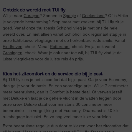
Ontdek de wereld met TUI fly
Wil je naar
Curaçao
? Zonnen in
Spanje
of
Griekenland
? Of is Afrika
je volgende bestemming? Stop maar met zoeken: bij TUI fly zit je
goed. Vanaf onze thuisbasis Schiphol vlieg je met ons de hele
wereld over. En niet alleen vanaf Schiphol, ook regionaal stap je in
onze lichtblauwe vliegtuigen met de herkenbare rode smile. Vanaf
Eindhoven
: check. Vanaf
Rotterdam
: check. En ja, ook vanaf
Groningen
: check. Waar je ook naar toe wil, bij TUI fly vind je de
juiste vliegtickets voor de juiste reis én prijs.
Kies het zitcomfort en de service die bij je past
Bij TUI fly kies je het zitcomfort dat bij je past. Ga je voor Economy,
dan ga je voor de basis. En een voordelige prijs. Wil je 7 centimeter
meer beenruimte, dan is Comfort je beste deal. Of verwen jezelf
met Deluxe en laat je de gehele vlucht in de watten leggen door
onze crew. Deluxe staat voor minstens 30 centimeter meer
beenruimte – in vergelijking met Economy. Daarnaast is 40 kilo
ruimbagage inclusief. En zo nog veel meer luxe voordelen.
Extra beenruimte regel je dus door te kiezen voor het zitcomfort dat