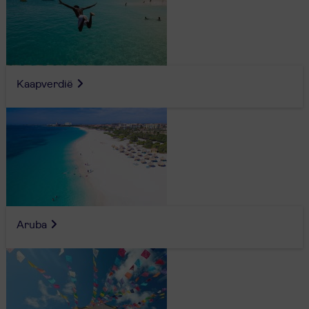
Kaapverdië
Aruba