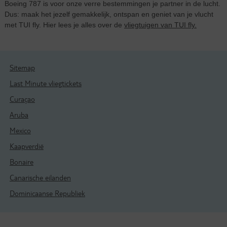
Boeing 787 is voor onze verre bestemmingen je partner in de lucht.
Dus: maak het jezelf gemakkelijk, ontspan en geniet van je vlucht
met TUI fly. Hier lees je alles over de
vliegtuigen van TUI fly.
Sitemap
Last Minute vliegtickets
Curaçao
Aruba
Mexico
Kaapverdië
Bonaire
Canarische eilanden
Dominicaanse Republiek