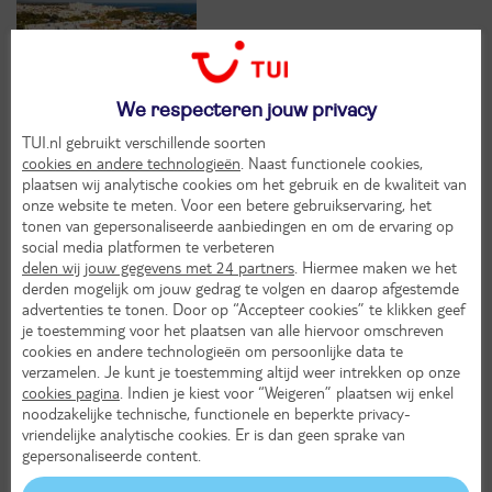
We respecteren jouw privacy
8,
4
TUI.nl gebruikt verschillende soorten
cookies en andere technologieën
. Naast functionele cookies,
plaatsen wij analytische cookies om het gebruik en de kwaliteit van
Voordeligste keuze
onze website te meten. Voor een betere gebruikservaring, het
tonen van gepersonaliseerde aanbiedingen en om de ervaring op
Playa Parc
social media platformen te verbeteren
delen wij jouw gegevens met 24 partners
. Hiermee maken we het
derden mogelijk om jouw gedrag te volgen en daarop afgestemde
Spanje
Balearen
advertenties te tonen. Door op “Accepteer cookies” te klikken geef
je toestemming voor het plaatsen van alle hiervoor omschreven
cookies en andere technologieën om persoonlijke data te
verzamelen. Je kunt je toestemming altijd weer intrekken op onze
cookies pagina
. Indien je kiest voor “Weigeren” plaatsen wij enkel
noodzakelijke technische, functionele en beperkte privacy-
vriendelijke analytische cookies. Er is dan geen sprake van
7,
8
gepersonaliseerde content.