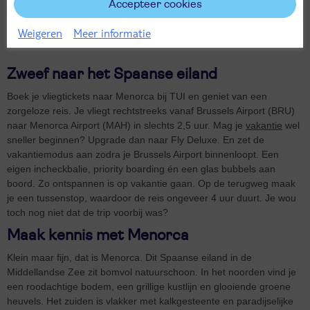
Accepteer cookies
Meer vakanties
Weigeren
Meer informatie
Zweef naar het Spaanse eiland
Boek je vliegtickets naar Menorca bij TUI en geniet van een
zorgeloze reis. Je vliegt rechtstreeks vanaf Brussels Airport (BRU)
naar Menorca Airport (MAH) in slechts 2,5 uur. Mag je
vakantie
wel
sneller beginnen? Upgrade dan naar Fly Deluxe. En zet de
vakantiemodus aan zodra je Brussels Airport binnenloopt. Een
eigen incheckbalie, priority boarding én een glas bubbels aan
boord. Zo ontspannen is op vakantie gaan. Op de terugweg maak
je een tussenstop, waardoor de reis ongeveer 4 uur duurt. Je wou
toch nog niet dat de trip voorbij was?
Maak kennis met Menorca
Klein maar fijn, dat is Menorca. Dit Spaanse eiland in de
Middellandse Zee zit bomvol natuurschoon. In het noorden vind je
een roodachtige bodem, een grillige kustlijn en glooiende groene
heuvels. Het zuiden is vlakker met kalkgesteente en paradijselijke