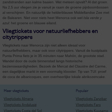
zandstranden aan kalme baaien. Wat meteen opvalt? Al dat groen.
Na 2,5 uur vliegen zie je vanuit je raam de groene pijnboombossen
al verschijnen. En natuurlijk de helderblauwe Middellandse Zee met
de Balearen. Niet voor niets heet Menorca ook wel
Isla verde y
azul
: het groene en blauwe eiland.
Vliegtickets voor natuurliefhebbers en
citytrippers
Vliegtickets naar Menorca zijn niet alleen ideaal voor
natuurliefhebbers, maar ook voor citytrippers. Vanuit de kustplaats
Punta Prima fiets je in 35 minuten naar Mahón, de grootste stad.
Wandel door de oude binnenstad langs historische
bezienswaardigheden. Bezoek de Mercat del Claustre del Carme,
een dagelijkse markt in een voormalig klooster. Tip van TUI: proef
de coca de albaricoques, een overheerlijke lokale abrikozencake.
Meer vliegtickets
Populair
Vliegtickets Almeria
Vliegtickets Zanzibar
Vliegtickets Andalusië
Vliegtickets Faro
Vliegtickets Costa del Sol
Vliegtickets Kuusamo