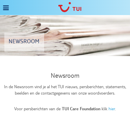
Overslaan
Navigatie
en
wisselen
naar
de
inhoud
gaan
NEWSROOM
Newsroom
In de Newsroom vind je al het TUI nieuws, persberichten, statements,
beelden en de contactgegevens van onze woordvoerders.
TUI Care Foundation
Voor persberichten van de
klik
hier
.