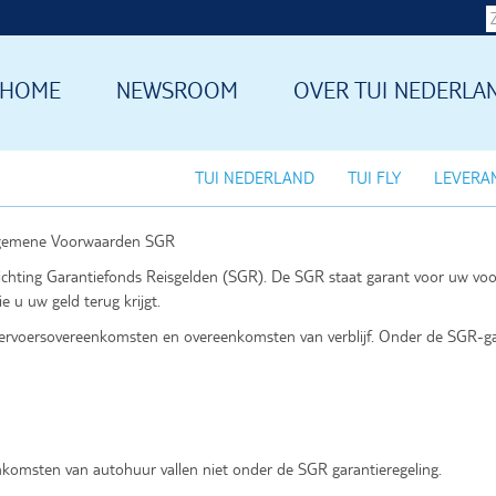
HOME
NEWSROOM
OVER TUI NEDERLA
TUI NEDERLAND
TUI FLY
LEVERA
gemene Voorwaarden SGR
ichting Garantiefonds Reisgelden (SGR). De SGR staat garant voor uw vooru
e u uw geld terug krijgt.
vervoersovereenkomsten en overeenkomsten van verblijf. Onder de SGR-ga
komsten van autohuur vallen niet onder de SGR garantieregeling.