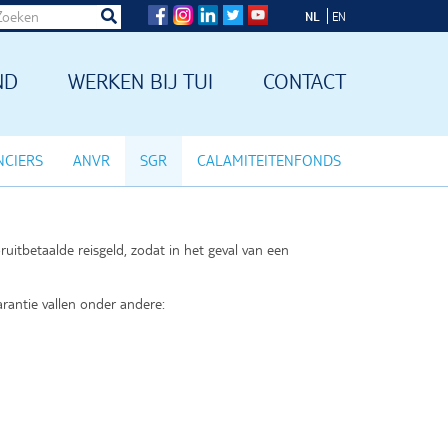
ZOEKEN
Zoeken
NL
Footer
EN
social
ND
WERKEN BIJ TUI
CONTACT
menu
NCIERS
ANVR
SGR
CALAMITEITENFONDS
itbetaalde reisgeld, zodat in het geval van een
rantie vallen onder andere: