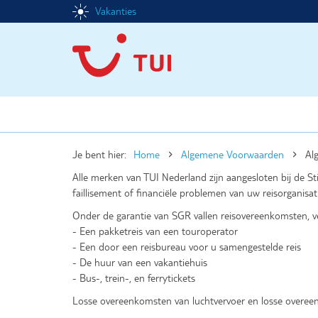
Overslaan
Vakanties
Top
en
naar
headermenu
de
inhoud
gaan
ALGEMENE
VOORWAARDEN
Je bent hier:
Home
Algemene Voorwaarden
Al
Alle merken van TUI Nederland zijn aangesloten bij de St
faillisement of financiële problemen van uw reisorganisati
Onder de garantie van SGR vallen reisovereenkomsten, 
- Een pakketreis van een touroperator
- Een door een reisbureau voor u samengestelde reis
- De huur van een vakantiehuis
- Bus-, trein-, en ferrytickets
Losse overeenkomsten van luchtvervoer en losse overeen