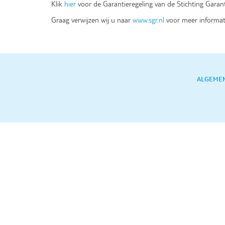
Klik
hier
voor de Garantieregeling van de Stichting Garan
Graag verwijzen wij u naar
www.sgr.nl
voor meer informat
Footer links menu
ALGEME