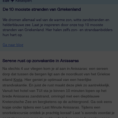
Elze ✈️
Reisexpert
De 10 mooiste stranden van Griekenland
We dromen allemaal wel van de warme zon, witte zandstranden en
helderblauwe zee. Laat je inspireren door onze top 10 mooiste
stranden van Griekenland. Hier halen zelfs zon- en strandaanbidders
hun hart op.
Ga naar blog
Serene rust op zonvakantie in Anissaras
Na slechts 4 uur vliegen kom je al aan in Anissaras: een sereen
dorp dat tussen de bergen ligt aan de noordkust van het Griekse
eiland
Kreta
. Hier geniet je optimaal van een heerlijke
strandvakantie. En juist de rust maakt deze plek zo aantrekkelijk.
Vanuit het hotel van TUI sta je binnen 10 minuten lopen op het
brede Anissaras zandstrand, omringd met een diepblauwe
Kretenzische Zee en bergketens op de achtergrond. Ga ook eens
kopje onder tijdens een Last Minute Anissaras. Tijdens een
snorkelexcursie ontdek je prachtig koraal! Laat ’s avonds voordat je