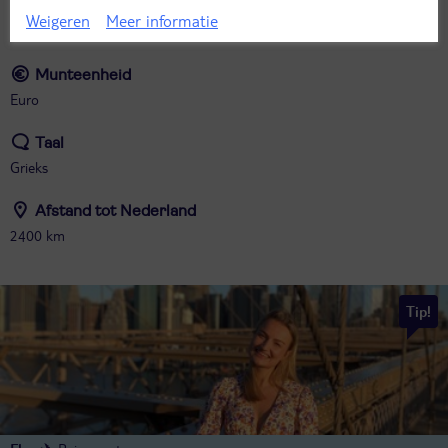
Tijdverschil met Nederland
Weigeren
Meer informatie
1 uur later dan in NL
Munteenheid
Euro
Taal
Grieks
Afstand tot Nederland
2400 km
Tip!