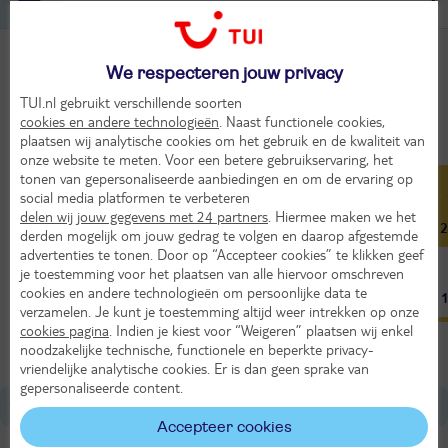
De makkelijkste manier om de zon op te zoeken.
Toon meer soorten vakanties
We respecteren jouw privacy
TUI.nl gebruikt verschillende soorten
Het weer in Anissaras
cookies en andere technologieën
. Naast functionele cookies,
plaatsen wij analytische cookies om het gebruik en de kwaliteit van
Jan
Feb
Mrt
Apr
Mei
Jun
onze website te meten. Voor een betere gebruikservaring, het
tonen van gepersonaliseerde aanbiedingen en om de ervaring op
15°
16°
17°
20°
24°
27°
social media platformen te verbeteren
delen wij jouw gegevens met 24 partners
. Hiermee maken we het
11°
12°
12°
14°
18°
22°
2
derden mogelijk om jouw gedrag te volgen en daarop afgestemde
advertenties te tonen. Door op “Accepteer cookies” te klikken geef
je toestemming voor het plaatsen van alle hiervoor omschreven
cookies en andere technologieën om persoonlijke data te
6
7
9
10
12
13
verzamelen. Je kunt je toestemming altijd weer intrekken op onze
cookies pagina
. Indien je kiest voor “Weigeren” plaatsen wij enkel
Bron: Weeronline
noodzakelijke technische, functionele en beperkte privacy-
vriendelijke analytische cookies. Er is dan geen sprake van
gepersonaliseerde content.
Over Griekenland
Accepteer cookies