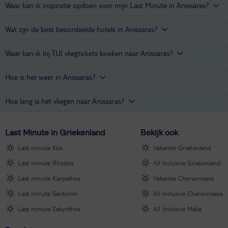
Waar kan ik inspiratie opdoen voor mijn Last Minute in Anissaras?
Lees de blogs
over Kreta en ontdek wat er allemaal te doen is
Wat zijn de best beoordeelde hotels in Anissaras?
tijdens je Last Minute in Anissaras.
De best beoordeelde hotels in Anissaras zijn
TUI Seneo Chrissi
Waar kan ik bij TUI vliegtickets boeken naar Anissaras?
Amoudia
en
Lyttos Mare
.
Boek
hier
direct je tickets naar Anissaras.
Hoe is het weer in Anissaras?
Mei tot en met september zijn de warmste maanden in Anissaras.
Hoe lang is het vliegen naar Anissaras?
Dan is het tussen de 24 en 29 graden en schijnt de zon gemiddeld
11 uur per dag. De rest van het jaar is het tussen de 15 en 22
De vliegtijd van Amsterdam naar Kreta bedraagt ongeveer 3 uur en
graden.
Last Minute in Griekenland
Bekijk ook
30 minuten.
Last minute Kos
Vakantie Griekenland
Last minute Rhodos
All Inclusive Griekenland
Last minute Karpathos
Vakantie Chersonissos
Last minute Santorini
All Inclusive Chersonissos
Last minute Zakynthos
All Inclusive Malia