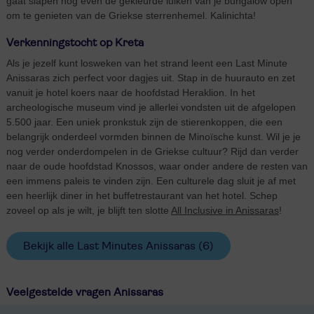
gaat slapen nog even de gekleurde luiken van je bungalow open
om te genieten van de Griekse sterrenhemel. Kalinichta!
Verkenningstocht op Kreta
Als je jezelf kunt losweken van het strand leent een Last Minute
Anissaras zich perfect voor dagjes uit. Stap in de huurauto en zet
vanuit je hotel koers naar de hoofdstad Heraklion. In het
archeologische museum vind je allerlei vondsten uit de afgelopen
5.500 jaar. Een uniek pronkstuk zijn de stierenkoppen, die een
belangrijk onderdeel vormden binnen de Minoïsche kunst. Wil je je
nog verder onderdompelen in de Griekse cultuur? Rijd dan verder
naar de oude hoofdstad Knossos, waar onder andere de resten van
een immens paleis te vinden zijn. Een culturele dag sluit je af met
een heerlijk diner in het buffetrestaurant van het hotel. Schep
zoveel op als je wilt, je blijft ten slotte
All Inclusive in Anissaras
!
Bekijk alle Last Minutes Anissaras
(6)
Veelgestelde vragen Anissaras