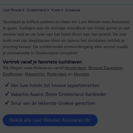
Last Minute
Griekenland
Kreta
Anissaras
Spontaan je koffers pakken en klaar om Last Minute naar Anissaras
te gaan. Gelegen aan de zonnige noordkust van Kreta geniet je van
serene rust en de luxe van het hotel direct aan het strand. De zee
lonkt met zijn diepblauwe kleur en tijdens het snorkelen ontdek je
prachtig koraal. De schitterende zonsondergang elke avond maakt
je zonvakantie in Griekenland compleet!
Vertrek vanaf je favoriete luchthaven
Wij vliegen naar Anissaras vanaf
Amsterdam
,
Brussel Zaventem
,
Eindhoven
,
Maastricht
,
Rotterdam
en
Munster
.
Van luxe hotels tot knusse appartementen
Vakantie Award: Beste Griekenland Aanbieder
Smul van de lekkerste Griekse gerechten
Bekijk alle Last Minutes Anissaras
(6)