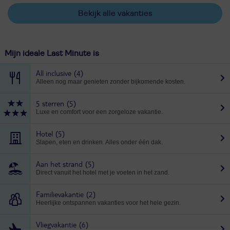
Bekijk alle vakanties
Mijn ideale Last Minute is
All inclusive
(4)
Alleen nog maar genieten zonder bijkomende kosten.
5 sterren
(5)
Luxe en comfort voor een zorgeloze vakantie.
Hotel
(5)
Slapen, eten en drinken. Alles onder één dak.
Aan het strand
(5)
Direct vanuit het hotel met je voeten in het zand.
Familievakantie
(2)
Heerlijke ontspannen vakanties voor het hele gezin.
Vliegvakantie
(6)