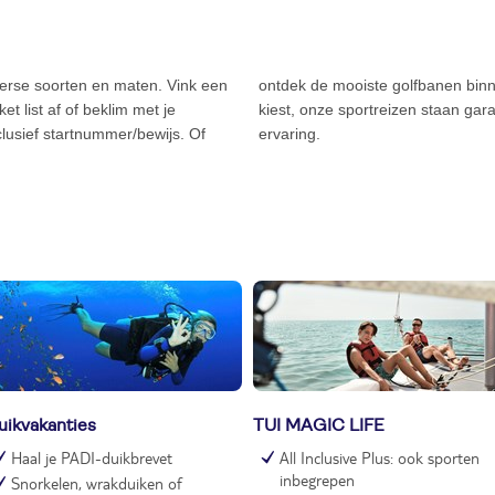
iverse soorten en maten. Vink een
buiten Europa. Welke reis je ook
t list af of beklim met je
en onvergetelijke sportieve
nclusief startnummer/bewijs. Of
ervaring.
uikvakanties
TUI MAGIC LIFE
Haal je PADI-duikbrevet
All Inclusive Plus: ook sporten
inbegrepen
Snorkelen, wrakduiken of