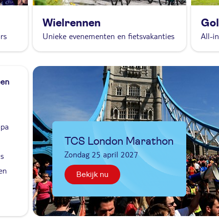
Wielrennen
Gol
rs
Unieke evenementen en fietsvakanties
All-i
een
opa
TCS London Marathon
Zondag 25 april 2027
js
en
Bekijk nu