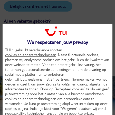
Bekijk vakanties met huurauto
Al een vakantie geboekt?
Heb je al een vakantie geboekt, maar wil je toch nog een auto
huren? Geen probleem, die kun je zo bijboeken.
We respecteren jouw privacy
Boek huurauto bij
TUI.nl gebruikt verschillende soorten
cookies en andere technologieën
. Naast functionele cookies,
plaatsen wij analytische cookies om het gebruik en de kwaliteit van
onze website te meten. Voor een betere gebruikservaring, het
Ontdek deze bestemmingen met de auto
tonen van gepersonaliseerde aanbiedingen en om de ervaring op
social media platformen te verbeteren
delen wij jouw gegevens met 24 partners
. Hiermee maken we het
derden mogelijk om jouw gedrag te volgen en daarop afgestemde
advertenties te tonen. Door op “Accepteer cookies” te klikken geef
je toestemming voor het plaatsen van alle hiervoor omschreven
cookies en andere technologieën om persoonlijke data te
verzamelen. Je kunt je toestemming altijd weer intrekken op onze
Aruba
Griekenland
cookies pagina
. Indien je kiest voor “Weigeren” plaatsen wij enkel
noodzakelijke technische, functionele en beperkte privacy-