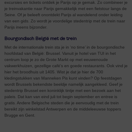
excursies en tickets ontdek je Parijs op je gemak. Zo combineer je
je treinvakantie naar Parijs gemakkelijk met een fietstour langs de
Seine. Of je beleeft onontdekt Parijs al wandelend onder leiding
van een gids. Zo wordt je voordelige stedentrip met de trein naar
Parijs ineens bijzonder.
Bourgondisch België met de trein
Met de internationale trein sta je in ‘no time’ in de bourgondische
hoofdstad van België: Brussel. Vanuit je hotel van TUI in het
centrum loop je zo de Grote Markt op met eeuwenoude
vakwerkhuizen, gezellige café’s en goede restaurants. Ook vind je
hier het broodhuis uit 1405. Wist je dat je hier de 700
kledingstukken van Manneken Pis kunt vinden? Op feestdagen
wordt Brussels bekendste beeldje namelijk aangekleed. Geef je
stedentrip Brussel een koninklijk tintje met een bezoek aan het
paleis. Dat kan van eind juli tot begin september en entree is
gratis. Andere Belgische steden die je eenvoudig met de trein
bereikt zijn winkelstad Antwerpen en de middeleeuwse toppers
Brugge en Gent.