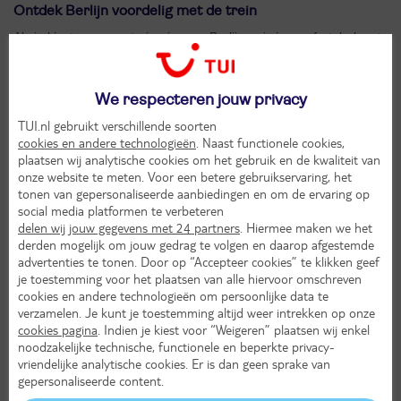
Ontdek Berlijn voordelig met de trein
Als je kiest voor een treinreis naar Berlijn, reis je comfortabel met
de rechtstreekse ICE naar Berlijn. Bepaal zelf je instapstation:
Amsterdam Centraal, Amersfoort Centraal, Deventer of Hengelo.
Je zorgt dan zelf voor je vervoer naar je instapstation. Wij
We respecteren jouw privacy
reserveren uiteraard een zitplaats voor je. ICE Berlijn rijdt in
TUI.nl gebruikt verschillende soorten
ongeveer 6 uur van Amsterdam naar Berlijn Hauptbahnhof, hartje
cookies en andere technologieën
. Naast functionele cookies,
Berlijn.
Vanaf hier reis je eenvoudig naar je hotel, je
Stedentrip
plaatsen wij analytische cookies om het gebruik en de kwaliteit van
Berlijn
begint direct. Ook is het mogelijk om via Arnhem te reizen.
onze website te meten. Voor een betere gebruikservaring, het
Je kiest dan tijdens je boeking voor de route Berlijn via Duisburg.
tonen van gepersonaliseerde aanbiedingen en om de ervaring op
Stap in op elk station naar keuze in Nederland. Het exacte station
social media platformen te verbeteren
hoeft niet vooraf gekozen te worden. Je reist via Utrecht met ICE
delen wij jouw gegevens met 24 partners
. Hiermee maken we het
naar Duisburg waar je voldoende overstaptijd hebt voor het
derden mogelijk om jouw gedrag te volgen en daarop afgestemde
advertenties te tonen. Door op “Accepteer cookies” te klikken geef
laatste deel van de reis met ICE naar Berlijn Hauptbahnhof. Wij
je toestemming voor het plaatsen van alle hiervoor omschreven
reserveren een comfortabele zitplaats voor je. Eenmaal
cookies en andere technologieën om persoonlijke data te
aangekomen? Dan biedt Berlijn je teveel om op te noemen.
verzamelen. Je kunt je toestemming altijd weer intrekken op onze
Natuurlijk is er Checkpoint Charlie met overblijfselen van de
cookies pagina
. Indien je kiest voor “Weigeren” plaatsen wij enkel
Berlijnse Muur en de beroemde Brandenburger Tor. Verkijk je niet
noodzakelijke technische, functionele en beperkte privacy-
op de afstanden en boek bij je stedentrip Berlijn ook de
Welcome
vriendelijke analytische cookies. Er is dan geen sprake van
Berlin Card
bij. Dan reis je gratis met het OV én krijgt ook nog
gepersonaliseerde content.
eens korting op de bekendste highlights van de stad. Laat die