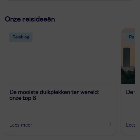
Onze reisideeën
Reisblog
Reisb
De mooiste duikplekken ter wereld:
De to
onze top 6
Lees meer
Lees 