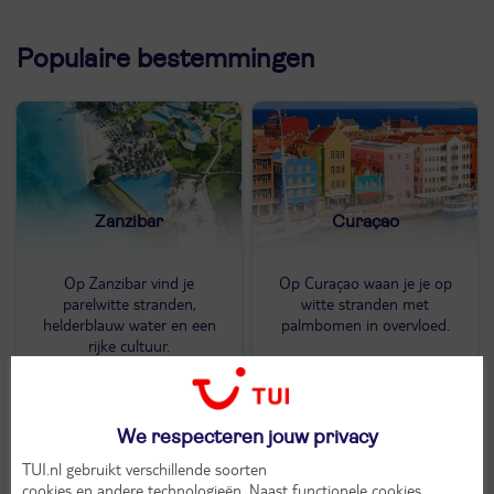
Populaire bestemmingen
Zanzibar
Curaçao
Op Zanzibar vind je
Op Curaçao waan je je op
parelwitte stranden,
witte stranden met
helderblauw water en een
palmbomen in overvloed.
rijke cultuur.
Bekijk aanbod
Bekijk aanbod
We respecteren jouw privacy
TUI.nl gebruikt verschillende soorten
cookies en andere technologieën
. Naast functionele cookies,