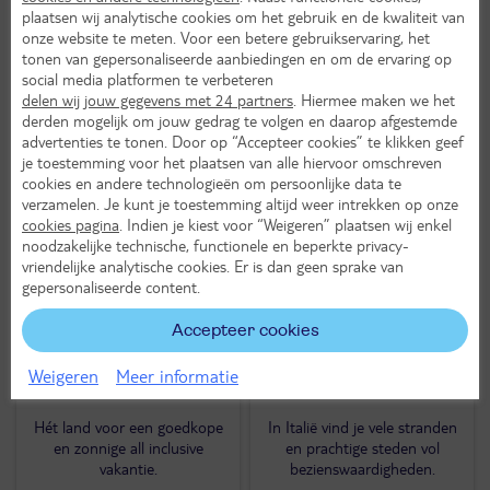
plaatsen wij analytische cookies om het gebruik en de kwaliteit van
onze website te meten. Voor een betere gebruikservaring, het
Spanje
Griekenland
tonen van gepersonaliseerde aanbiedingen en om de ervaring op
social media platformen te verbeteren
delen wij jouw gegevens met 24 partners
. Hiermee maken we het
Geniet van de zon aan de
De zon schijnt en de zee is
derden mogelijk om jouw gedrag te volgen en daarop afgestemde
Spaanse Costa's of ontdek
altijd binnen handbereik.
advertenties te tonen. Door op “Accepteer cookies” te klikken geef
de temperamentvolle
je toestemming voor het plaatsen van alle hiervoor omschreven
steden.
cookies en andere technologieën om persoonlijke data te
verzamelen. Je kunt je toestemming altijd weer intrekken op onze
Bekijk aanbod
Bekijk aanbod
cookies pagina
. Indien je kiest voor “Weigeren” plaatsen wij enkel
noodzakelijke technische, functionele en beperkte privacy-
vriendelijke analytische cookies. Er is dan geen sprake van
gepersonaliseerde content.
Accepteer cookies
Turkije
Italië
Weigeren
Meer informatie
Hét land voor een goedkope
In Italië vind je vele stranden
en zonnige all inclusive
en prachtige steden vol
vakantie.
bezienswaardigheden.