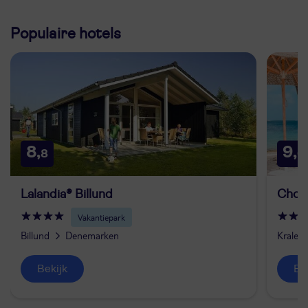
Populaire hotels
8,
9,
8
6
Lalandia® Billund
Chog
Vakantiepark
Billund
Denemarken
Kralend
Bekijk
B