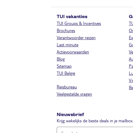
TUI vakanties
G
TUI Groups & Incentives
T
Brochures
On
Verantwoorder reizen
Ex
Last minute
Go
Actievoorwaarden
Ve
Blog
A
Sitemap
Pa
TUI België
Lu
Vi
Reisbureau
Be
Veelgestelde vragen
Nieuwsbrief
Krijg wekelijks de beste deals in je mailbox