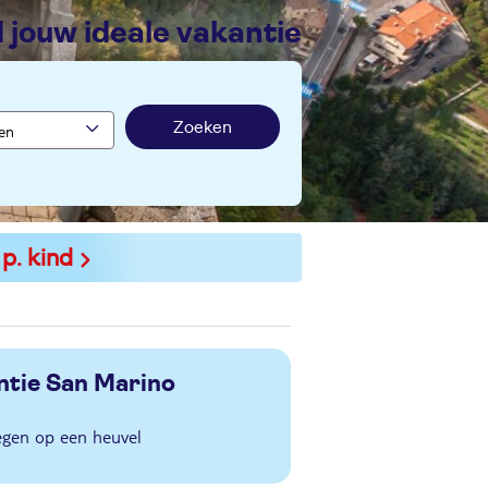
nd jouw ideale vakantie
Zoeken
 p. kind
ntie San Marino
egen op een heuvel