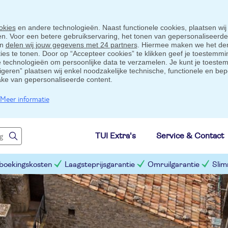
okies
en andere technologieën. Naast functionele cookies, plaatsen wij
ten. Voor een betere gebruikservaring, het tonen van gepersonaliseerd
en
delen wij jouw gegevens met 24 partners
. Hiermee maken we het der
s te tonen. Door op “Accepteer cookies” te klikken geef je toestemmin
technologieën om persoonlijke data te verzamelen. Je kunt je toestem
eigeren” plaatsen wij enkel noodzakelijke technische, functionele en bep
ake van gepersonaliseerde content.
Meer informatie
TUI Extra's
Service & Contact
 boekingskosten
Laagsteprijsgarantie
Omruilgarantie
Slim