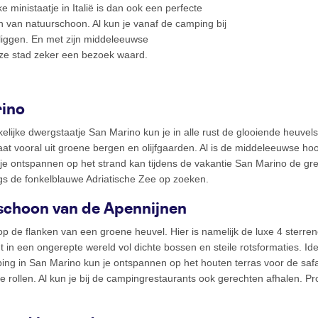
 ministaatje in Italië is dan ook een perfecte
 van natuurschoon. Al kun je vanaf de camping bij
liggen. En met zijn middeleeuwse
eze stad zeker een bezoek waard.
rino
kelijke dwergstaatje San Marino kun je in alle rust de glooiende heuve
at vooral uit groene bergen en olijfgaarden. Al is de middeleeuwse h
e ontspannen op het strand kan tijdens de vakantie San Marino de gren
gs de fonkelblauwe Adriatische Zee op zoeken.
rschoon van de Apennijnen
e op de flanken van een groene heuvel. Hier is namelijk de luxe 4 ste
t in een ongerepte wereld vol dichte bossen en steile rotsformaties. Id
ng in San Marino kun je ontspannen op het houten terras voor de safari
 rollen. Al kun je bij de campingrestaurants ook gerechten afhalen. Pr