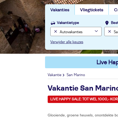
Vakanties
Vliegtickets
C
Vakantietype
Bes
Verwijder alle keuzes
Live Hap
Vakantie
San Marino
Vakantie San Marin
LIVE HAPPY SALE: TOT WEL 1000,- KO
Glooiende, groene heuvels, onontdekte bo