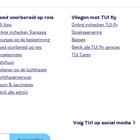
oed voorbereid op reis
Vliegen met TUI fly
UI App
Online inchecken TUI fly
line inchecken Transavia
Stoelreservering
cursies op de bestemming
Bagage
ed voorbereid op reis
Bekijk alle TUI fly services
rzekeringen
TUI Cargo
utohuur
rkeren op de luchthaven
chthavenvervoer
sum & vaccinaties
kijk alle extra's
Volg TUI op social media
.