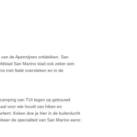
ls van de Apennijnen ontdekken. San
oofdstad San Marino stad ook zeker een
s met Italië oversteken en in de
rrencamping van TUI tegen op gebouwd.
eaal voor wie houdt van hiken en
tent. Koken doe je hier in de buitenlucht
obeer de specialiteit van San Marino eens: