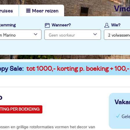
vi
ruises
Meer reizen
temming
Wanneer?
Wie?
py Sale:
tot 1000,- korting p. boeking + 100,-
o
Vaka
RTING PER BOEKDING
Gel
ssen en grillige rotsformaties vormen het decor van