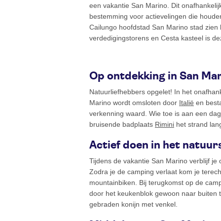
een vakantie San Marino. Dit onafhankelijke
bestemming voor actievelingen die houden
Cailungo hoofdstad San Marino stad zien 
verdedigingstorens en Cesta kasteel is d
Op ontdekking in San Ma
Natuurliefhebbers opgelet! In het onafhan
Marino wordt omsloten door
Italië
en besta
verkenning waard. Wie toe is aan een dagj
bruisende badplaats
Rimini
het strand lan
Actief doen in het natuu
Tijdens de vakantie San Marino verblijf j
Zodra je de camping verlaat kom je terech
mountainbiken. Bij terugkomst op de campi
door het keukenblok gewoon naar buiten te
gebraden konijn met venkel.