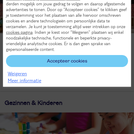
derden mogelijk om jouw gedrag te volgen en daarop afgestemde
advertenties te tonen. Door op “Accepteer cookies” te klikken geef
je toestemming voor het plaatsen van alle hiervoor omschreven
cookies en andere technologieën om persoonlijke data te
verzamelen. Je kunt je toestemming altijd weer intrekken op onze
cookies pagina
. Indien je kiest voor “Weigeren” plaatsen wij enkel
noodzakelijke technische, functionele en beperkte privacy-
Winkelen aan boord
vriendelijke analytische cookies. Er is dan geen sprake van
Verken de luxe boetieks aan boord van de Oosterdam, met een
gepersonaliseerde content.
gevarieerd aanbod aan mode, sieraden, parfums en souvenirs.
Accepteer cookies
Of je nu iets zoekt voor jezelf of een mooi cadeau, er is voor ieder
wat wils. Op veel producten profiteer je van belastingvrije prijzen;
Weigeren
een perfect moment om jezelf te verwennen of iets bijzonders
Meer informatie
mee naar huis te nemen.
Gezinnen & Kinderen