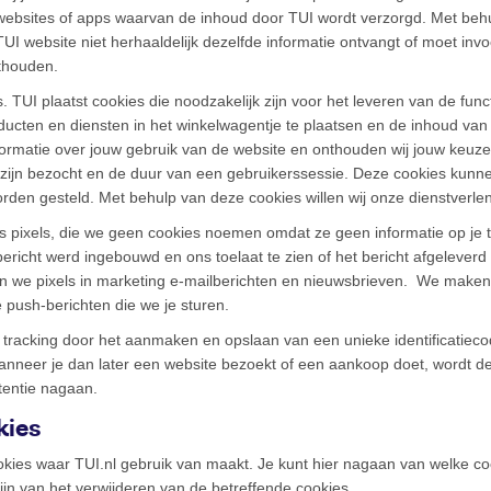
 websites of apps waarvan de inhoud door TUI wordt verzorgd. Met beh
UI website niet herhaaldelijk dezelfde informatie ontvangt of moet invo
thouden.
. TUI plaatst cookies die noodzakelijk zijn voor het leveren van de func
oducten en diensten in het winkelwagentje te plaatsen en de inhoud van 
formatie over jouw gebruik van de website en onthouden wij jouw keuz
s zijn bezocht en de duur van een gebruikerssessie. Deze cookies kun
rden gesteld. Met behulp van deze cookies willen wij onze dienstverle
pixels, die we geen cookies noemen omdat ze geen informatie op je to
bericht werd ingebouwd en ons toelaat te zien of het bericht afgelever
n we pixels in marketing e-mailberichten en nieuwsbrieven. We maken 
e push-berichten die we je sturen.
racking door het aanmaken en opslaan van een unieke identificatiecode
 Wanneer je dan later een website bezoekt of een aankoop doet, wordt d
tentie nagaan.
kies
okies waar TUI.nl gebruik van maakt. Je kunt hier nagaan van welke c
ijn van het verwijderen van de betreffende cookies.