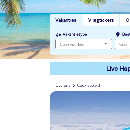
Vakanties
Vliegtickets
C
Vakantietype
Bes
Live Hap
Overons
Cookiebeleid