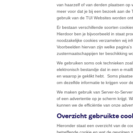
van haarzelf of van derden plaatsen op
meer voor dat je bij een bezoek aan de T
gebruik van de TUI Websites worden on
Er bestaan verschillende soorten cookies
Hierdoor ben je bijvoorbeeld in staat pr
noodzakelijke cookies verzamelen wij in
Voorbeelden hiervan zijn welke pagina'
zustermaatschappijen ter beschikking wo
We gebruiken soms ook technieken zoals 
elektronisch bestandje dat in een e-mail
en waarop je geklikt hebt. Soms plaatse
om dezelfde informatie te krijgen voor d
We maken gebruik van Server-to-Server t
of een advertentie op je scherm krijgt.
kunnen we de efficiëntie van onze adver
Overzicht gebruikte coo
Hieronder staat een overzicht van de co
betreffende cookie en wat de gevolgen z