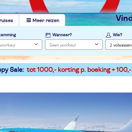
vi
ruises
Meer reizen
temming
Wanneer?
Wie?
py Sale:
tot 1000,- korting p. boeking + 100,-