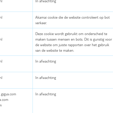
nl
In afwachting
nl
Akamai cookie die de website controleert op bot
verkeer.
Deze cookie wordt gebruikt om onderscheid te
nl
maken tussen mensen en bots. Dit is gunstig voor
de website om juiste rapporten over het gebruik
van de website te maken.
nl
In afwachting
nl
In afwachting
.gigya.com
In afwachting
a.com
om