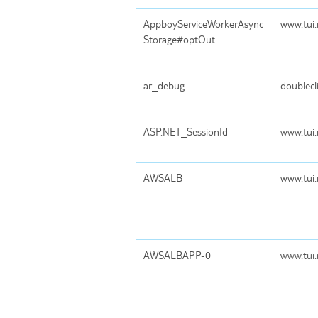
AppboyServiceWorkerAsync
www.tui.
Storage#optOut
ar_debug
doublecl
ASP.NET_SessionId
www.tui.
AWSALB
www.tui.
AWSALBAPP-0
www.tui.