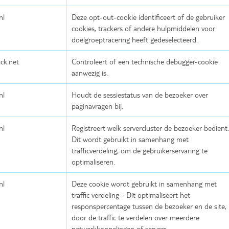
nl
Deze opt-out-cookie identificeert of de gebruiker
cookies, trackers of andere hulpmiddelen voor
doelgroeptracering heeft gedeselecteerd.
ick.net
Controleert of een technische debugger-cookie
aanwezig is.
nl
Houdt de sessiestatus van de bezoeker over
paginavragen bij.
nl
Registreert welk servercluster de bezoeker bedient.
Dit wordt gebruikt in samenhang met
trafficverdeling, om de gebruikerservaring te
optimaliseren.
nl
Deze cookie wordt gebruikt in samenhang met
traffic verdeling - Dit optimaliseert het
responspercentage tussen de bezoeker en de site,
door de traffic te verdelen over meerdere
netwerkkoppelingen of servers.