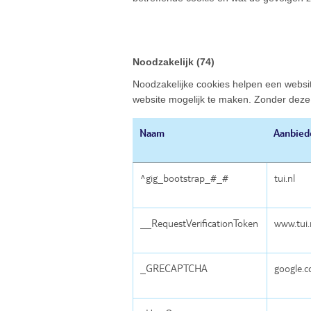
Noodzakelijk (74)
Noodzakelijke cookies helpen een websit
website mogelijk te maken. Zonder deze
Naam
Aanbied
^gig_bootstrap_#_#
tui.nl
__RequestVerificationToken
www.tui.
_GRECAPTCHA
google.