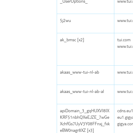
_UserOptions_
www.tui.
5j2wu
www.tui.
ak_bmsc [x2]
tui.com
www.tui.
akaas_www-tui-nl-ab
www.tui.
akaas_www-tui-nl-ab-al
www.tui.
apiDomain_3_gqHUXVI8IX
cdns.eu1
KRF51nbhQXeEJZE_7wGe
eu1.gigy
XchfGs7UyV3Y08FFnxj_fxk
gigya.c
eBW0nagr8XZ [x3]