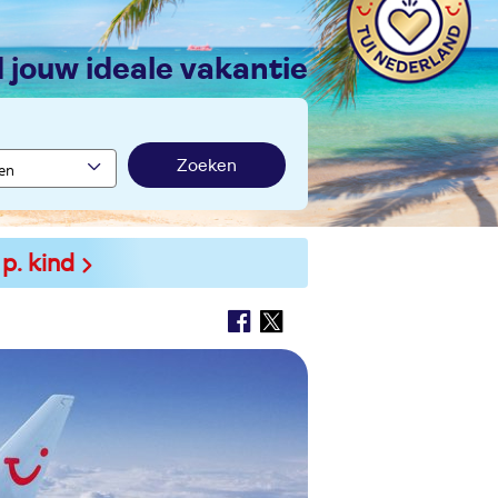
nd jouw ideale vakantie
Zoeken
 p. kind