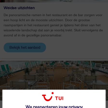
Weidse uitzichten
De panoramische ramen in het restaurant en de bar zorgen voor
een hoop licht en de mooiste uitzichten. Door de grootse
raampartijen in het restaurant geniet je tijdens het diner van het
wisselende landschap dat aan je voorbij trekt. Sluit vervolgens de
avond af in de gezellige panoramabar.
Bekijk het aanbod
Ruim zonnedek
We respecteren jouw privacy