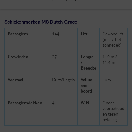
Schipkenmerken MS Dutch Grace
Passagiers
144
Lift
Gewone lift
(m.u.v. het
zonnedek)
Crewleden
27
Lengte
110 m /
/
11,4 m
Breedte
Voertaal
Duits/Engels
Valuta
Euro
aan
boord
Passagiersdekken
4
WiFi
Onder
voorbehoud
en tegen
betaling