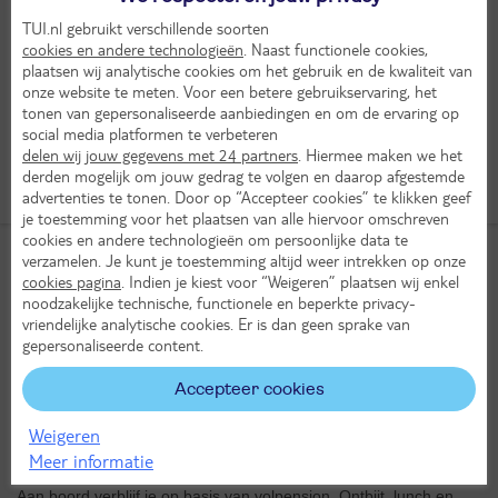
Het beste uitzicht heb je natuurlijk op het ruime zonnedek. De
TUI.nl gebruikt verschillende soorten
vele stoelen verzekeren je van een plekje bovenop het schip.
cookies en andere technologieën
. Naast functionele cookies,
plaatsen wij analytische cookies om het gebruik en de kwaliteit van
Lees een goed boek of bewonder de natuur en vele steden die
onze website te meten. Voor een betere gebruikservaring, het
aan je voorbijtrekken. Het schip beschikt over een gewone lift.
tonen van gepersonaliseerde aanbiedingen en om de ervaring op
Alleen het zonnedek is niet per lift te bereiken.
social media platformen te verbeteren
delen wij jouw gegevens met 24 partners
. Hiermee maken we het
Bekijk het aanbod
derden mogelijk om jouw gedrag te volgen en daarop afgestemde
advertenties te tonen. Door op “Accepteer cookies” te klikken geef
je toestemming voor het plaatsen van alle hiervoor omschreven
cookies en andere technologieën om persoonlijke data te
verzamelen. Je kunt je toestemming altijd weer intrekken op onze
Je komt ogen tekort met de panoramische uitzichten
cookies pagina
. Indien je kiest voor “Weigeren” plaatsen wij enkel
noodzakelijke technische, functionele en beperkte privacy-
Aan boord van het comfortabele schip met vele panoramische
vriendelijke analytische cookies. Er is dan geen sprake van
ramen kom je niks te kort. Op het ruime zonnedek bewonder je
gepersonaliseerde content.
het wisselende landschap waar je aan voorbij vaart. Na een leuke
dag aan wal kom je heerlijk tot rust in de panoramabar. Geniet
Accepteer cookies
van een lekker kopje koffie of ander drankje terwijl het schip je
naar de volgende bestemming brengt.
Weigeren
Meer informatie
Onbezorgd genieten
Aan boord verblijf je op basis van volpension. Ontbijt, lunch en