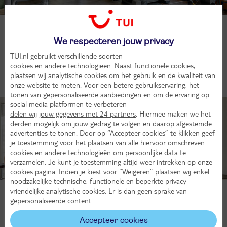
Bewegen in de sportschool
We respecteren jouw privacy
Ben je graag actief op vakantie? De MSC Armonia heeft diverse
sportfaciliteiten, zoals een tennisbaan en een volleybalveld. Ga
TUI.nl gebruikt verschillende soorten
met je vrienden een potje basketballen of spendeer je tijd in de
cookies en andere technologieën
. Naast functionele cookies,
sportschool, met een panoramisch uitzicht op de oceaan.
plaatsen wij analytische cookies om het gebruik en de kwaliteit van
onze website te meten. Voor een betere gebruikservaring, het
tonen van gepersonaliseerde aanbiedingen en om de ervaring op
social media platformen te verbeteren
delen wij jouw gegevens met 24 partners
. Hiermee maken we het
derden mogelijk om jouw gedrag te volgen en daarop afgestemde
advertenties te tonen. Door op “Accepteer cookies” te klikken geef
je toestemming voor het plaatsen van alle hiervoor omschreven
cookies en andere technologieën om persoonlijke data te
verzamelen. Je kunt je toestemming altijd weer intrekken op onze
cookies pagina
. Indien je kiest voor “Weigeren” plaatsen wij enkel
noodzakelijke technische, functionele en beperkte privacy-
vriendelijke analytische cookies. Er is dan geen sprake van
Relaxen in de MSC Aurea Spa
gepersonaliseerde content.
Leg jezelf in de watten met een rustgevende massage aan boord
van de MSC Armonia. Het schip beschikt over een sauna en een
Accepteer cookies