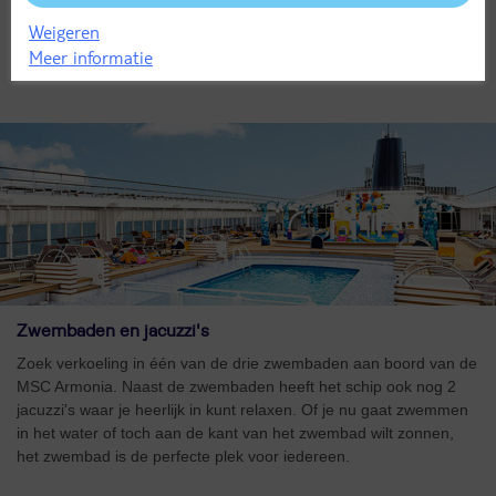
ontspannend bubbelbad. Ervaar de oase van rust in de sauna
van de MSC Aurea Spa. Verwen jezelf en kies voor een
Weigeren
haarbehandeling in de kapsalon of laat je nagels verzorgen in de
Meer informatie
nagelsalon.
Zwembaden en jacuzzi's
Zoek verkoeling in één van de drie zwembaden aan boord van de
MSC Armonia. Naast de zwembaden heeft het schip ook nog 2
jacuzzi's waar je heerlijk in kunt relaxen. Of je nu gaat zwemmen
in het water of toch aan de kant van het zwembad wilt zonnen,
het zwembad is de perfecte plek voor iedereen.