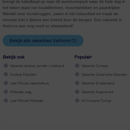
brengt de kabelbaan je naar dit avonturenpark waar de hele dag in
het teken staat van touwklimmen, mountainbiken en paardrijden.
Wandel over touwbruggen, zwem in het natuurbad en maak de
mooiste foto’s tijdens een treinrit door de bergen. Een vakantie in
Andorra was nog nooit zo afwisselend!
Bekijk alle vakanties Vallnord
(1)
Bekijk ook
Populair
Vakantie boeken zonder creditcard
Vakantie Curaçao
Griekse Eilanden
Vakantie Canarische Eilanden
Last Minute vakantiehuis
Vakantie Griekenland
Midweek weg
Vakantie Kaapverdië
Last Minute Midweek
All Inclusive Turkije