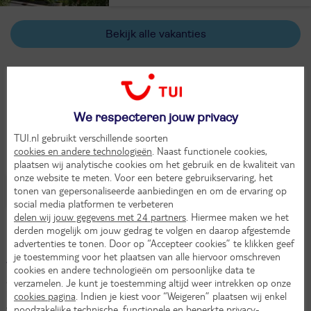
Bekijk alle vakanties
Populaire bestemmingen
We respecteren jouw privacy
TUI.nl gebruikt verschillende soorten
cookies en andere technologieën
. Naast functionele cookies,
plaatsen wij analytische cookies om het gebruik en de kwaliteit van
onze website te meten. Voor een betere gebruikservaring, het
tonen van gepersonaliseerde aanbiedingen en om de ervaring op
Arinsal
(1)
social media platformen te verbeteren
delen wij jouw gegevens met 24 partners
. Hiermee maken we het
derden mogelijk om jouw gedrag te volgen en daarop afgestemde
advertenties te tonen. Door op “Accepteer cookies” te klikken geef
je toestemming voor het plaatsen van alle hiervoor omschreven
Actieve wandelvakantie in Andorra
cookies en andere technologieën om persoonlijke data te
Zodra je Vallnord in Andorra na een 12 uur durende autorit
verzamelen. Je kunt je toestemming altijd weer intrekken op onze
binnenrijdt, raak je betoverd door de schitterende natuur van deze
cookies pagina
. Indien je kiest voor “Weigeren” plaatsen wij enkel
noodzakelijke technische, functionele en beperkte privacy-
veelzijdige streek. Met TUI verblijf je in een luxe hotel of