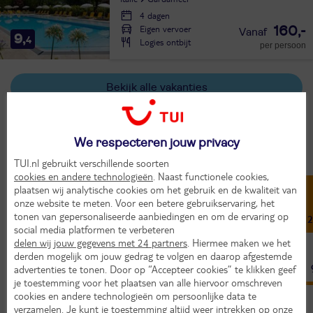
4 dagen
Eigen vervoer
160,-
9,
4
Logies ontbijt
per persoon
Bekijk alle vakanties
Het weer in Colombare di Sirmione
We respecteren jouw privacy
TUI.nl gebruikt verschillende soorten
Jan
Feb
Mrt
Apr
Mei
Jun
cookies en andere technologieën
. Naast functionele cookies,
plaatsen wij analytische cookies om het gebruik en de kwaliteit van
8°
11°
14°
19°
22°
28°
onze website te meten. Voor een betere gebruikservaring, het
tonen van gepersonaliseerde aanbiedingen en om de ervaring op
2°
3°
5°
10°
14°
19°
2
social media platformen te verbeteren
delen wij jouw gegevens met 24 partners
. Hiermee maken we het
derden mogelijk om jouw gedrag te volgen en daarop afgestemde
6
6
8
8
7
9
advertenties te tonen. Door op “Accepteer cookies” te klikken geef
je toestemming voor het plaatsen van alle hiervoor omschreven
Bron: Weeronline
cookies en andere technologieën om persoonlijke data te
verzamelen. Je kunt je toestemming altijd weer intrekken op onze