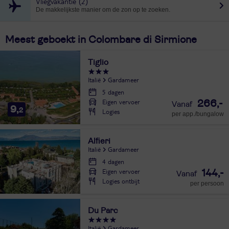
Vliegvakantie
(2)
De makkelijkste manier om de zon op te zoeken.
Meest geboekt in Colombare di Sirmione
Tiglio
Italië
Gardameer
5 dagen
Eigen vervoer
266,-
9,
2
Logies
per app./bungalow
Alfieri
Italië
Gardameer
4 dagen
Eigen vervoer
144,-
Logies ontbijt
per persoon
Du Parc
Italië
Gardameer