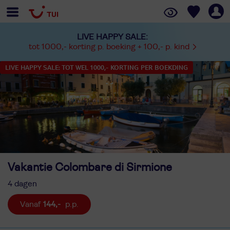
LIVE HAPPY SALE:
tot 1000,- korting p. boeking + 100,- p. kind
LIVE HAPPY SALE: TOT WEL 1000,- KORTING PER BOEKDING
Vakantie Colombare di Sirmione
4 dagen
144,-