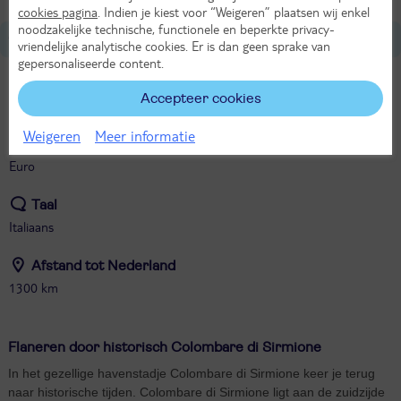
cookies pagina
. Indien je kiest voor “Weigeren” plaatsen wij enkel
noodzakelijke technische, functionele en beperkte privacy-
Over Italië
vriendelijke analytische cookies. Er is dan geen sprake van
gepersonaliseerde content.
Tijdverschil met Nederland
Accepteer cookies
Gelijk aan NL
Weigeren
Meer informatie
Munteenheid
Euro
Taal
Italiaans
Afstand tot Nederland
1300 km
Flaneren door historisch Colombare di Sirmione
In het gezellige havenstadje Colombare di Sirmione keer je terug
naar historische tijden. Colombare di Sirmione ligt aan de zuidzijde