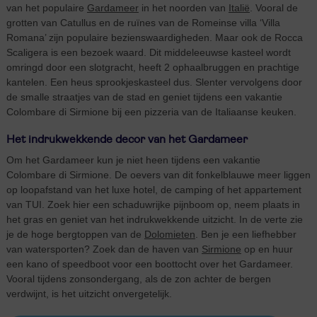
van het populaire
Gardameer
in het noorden van
Italië
. Vooral de
grotten van Catullus en de ruïnes van de Romeinse villa ‘Villa
Romana’ zijn populaire bezienswaardigheden. Maar ook de Rocca
Scaligera is een bezoek waard. Dit middeleeuwse kasteel wordt
omringd door een slotgracht, heeft 2 ophaalbruggen en prachtige
kantelen. Een heus sprookjeskasteel dus. Slenter vervolgens door
de smalle straatjes van de stad en geniet tijdens een vakantie
Colombare di Sirmione bij een pizzeria van de Italiaanse keuken.
Het indrukwekkende decor van het Gardameer
Om het Gardameer kun je niet heen tijdens een vakantie
Colombare di Sirmione. De oevers van dit fonkelblauwe meer liggen
op loopafstand van het luxe hotel, de camping of het appartement
van TUI. Zoek hier een schaduwrijke pijnboom op, neem plaats in
het gras en geniet van het indrukwekkende uitzicht. In de verte zie
je de hoge bergtoppen van de
Dolomieten
. Ben je een liefhebber
van watersporten? Zoek dan de haven van
Sirmione
op en huur
een kano of speedboot voor een boottocht over het Gardameer.
Vooral tijdens zonsondergang, als de zon achter de bergen
verdwijnt, is het uitzicht onvergetelijk.