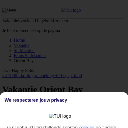
Vakanties zoeken
Uitgebreid zoeken
Je bent momenteel op de pagina
Home
Vakantie
St. Maarten
Frans St. Maarten
Orient Bay
Live Happy Sale:
tot 1000,- korting p. boeking + 100,- p. kind
Vakantie Orient Bay
We respecteren jouw privacy
Bekijk alle vakanties
Tui.nl gebruikt verschillende soorten
cookies
en andere