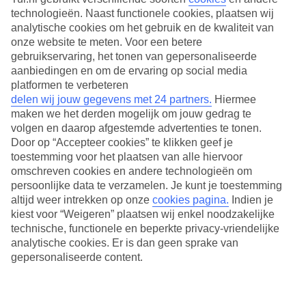
technologieën. Naast functionele cookies, plaatsen wij
analytische cookies om het gebruik en de kwaliteit van
onze website te meten. Voor een betere
gebruikservaring, het tonen van gepersonaliseerde
aanbiedingen en om de ervaring op social media
platformen te verbeteren
delen wij jouw gegevens met 24 partners.
Hiermee
maken we het derden mogelijk om jouw gedrag te
volgen en daarop afgestemde advertenties te tonen.
Door op “Accepteer cookies” te klikken geef je
toestemming voor het plaatsen van alle hiervoor
omschreven cookies en andere technologieën om
persoonlijke data te verzamelen. Je kunt je toestemming
Live Happy Sale: tot wel 1000,- korting per boekding
altijd weer intrekken op onze
cookies pagina.
Indien je
kiest voor “Weigeren” plaatsen wij enkel noodzakelijke
In het Franstalige gedeelte van St. Maarten waan je je tijdens een
technische, functionele en beperkte privacy-vriendelijke
vakantie Orient Bay in de tropen. Vanaf de houten veranda van het
appartement is het uitzicht op de wuivende palmbomen
analytische cookies. Er is dan geen sprake van
indrukwekkend. En in de verte hoor je de golven van de Caribische
gepersonaliseerde content.
Zee het strand oprollen. Geniet hier overdag van de zon of
bewonder al snorkelend de koraalriffen. ’s Avonds zorgen de
bruisende beachbarretjes op Orient Bay voor vermaak.