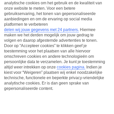
analytische cookies om het gebruik en de kwaliteit van
onze website te meten. Voor een betere
gebruikservaring, het tonen van gepersonaliseerde
aanbiedingen en om de ervaring op social media
platformen te verbeteren
delen wij jouw gegevens met 24 partners.
Hiermee
maken we het derden mogelijk om jouw gedrag te
volgen en daarop afgestemde advertenties te tonen.
Door op “Accepteer cookies” te klikken geef je
toestemming voor het plaatsen van alle hiervoor
omschreven cookies en andere technologieën om
persoonlijke data te verzamelen. Je kunt je toestemming
altijd weer intrekken op onze
cookies pagina.
Indien je
Inclusief 6-daagse skipas
kiest voor “Weigeren” plaatsen wij enkel noodzakelijke
Een rustige wintervakantie ver weg van het massatoerisme en toch
technische, functionele en beperkte privacy-vriendelijke
genieten van 288 kilometer aan uitdagende pistes? Tijdens een
analytische cookies. Er is dan geen sprake van
wintersport naar Going wordt dit realiteit! Het luxe hotel van TUI in
gepersonaliseerde content.
het dorp in skigebied SkiWelt Wilder Kaiser-Brixental ligt vlakbij de
skilift waarmee je zo op de top van de berg staat. Na een dag op de
lange latten kom je heerlijk bij in de sauna of het stoombad en schuif
je aan voor een echt Oostenrijks diner.