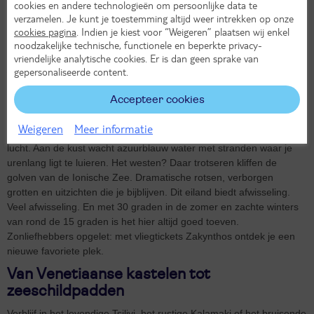
cookies en andere technologieën om persoonlijke data te
verzamelen. Je kunt je toestemming altijd weer intrekken op onze
Meer vakanties
cookies pagina
. Indien je kiest voor “Weigeren” plaatsen wij enkel
noodzakelijke technische, functionele en beperkte privacy-
vriendelijke analytische cookies. Er is dan geen sprake van
gepersonaliseerde content.
Vliegtickets Zakynthos: waar groen en
blauw elkaar ontmoeten
Accepteer cookies
In het oosten van Zakynthos vind je vruchtbare valleien vol
Weigeren
Meer informatie
olijfbomen en cipressen. De geur van wilde kruiden hangt in de
lucht. Aan de kust wacht azuurblauw water met stranden waar je
urenlang ligt te luieren. Het westen? Daar trotseren kliffen de
golven van de Ionische Zee. Dramatische rotsen, verborgen
grotten en uitzichten die je bijblijven. Dit eiland biedt afwisseling.
Veel afwisseling. En met 30 graden in de zomer en zachte winters
van rond de 15 graden is het hier altijd goed toeven.
Zonliefhebbers opgelet: met vliegtickets Zakynthos ontdek je een
nieuwe favoriete plek.
Van Venetiaanse kastelen tot
zeeschildpadden
Verblijf in het levendige Tsilivi, het rustige Kalamaki of het bruisende