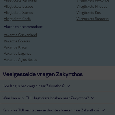
Vliegtickets Lesbos
Vliegtickets Rhodos
Vliegtickets Samos
Vliegtickets Kos
Vliegtickets Corfu
Vliegtickets Santorini
Vlucht en accommodatie
Vakantie Griekenland
Vakantie Gouves
Vakantie Kreta
Vakantie Laganas
Vakantie Agios Sostis
Veelgestelde vragen Zakynthos
Hoe lang is het vliegen naar Zakynthos?
De vliegtijd van Schiphol naar Zakynthos bedraagt ongeveer 3 uur.
Waar kan ik bij TUI vliegtickets boeken naar Zakynthos?
Via
TUI fly
kan je vliegtickets boeken naar Zakynthos.
Kan ik via TUI rechtstreekse vluchten boeken naar Zakynthos?