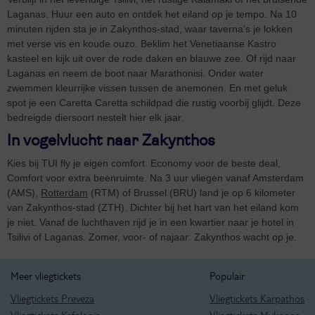
Laganas. Huur een auto en ontdek het eiland op je tempo. Na 10
minuten rijden sta je in Zakynthos-stad, waar taverna's je lokken
met verse vis en koude ouzo. Beklim het Venetiaanse Kastro
kasteel en kijk uit over de rode daken en blauwe zee. Of rijd naar
Laganas en neem de boot naar Marathonisi. Onder water
zwemmen kleurrijke vissen tussen de anemonen. En met geluk
spot je een Caretta Caretta schildpad die rustig voorbij glijdt. Deze
bedreigde diersoort nestelt hier elk jaar.
In vogelvlucht naar Zakynthos
Kies bij TUI fly je eigen comfort. Economy voor de beste deal,
Comfort voor extra beenruimte. Na 3 uur vliegen vanaf Amsterdam
(AMS),
Rotterdam
(RTM) of Brussel (BRU) land je op 6 kilometer
van Zakynthos-stad (ZTH). Dichter bij het hart van het eiland kom
je niet. Vanaf de luchthaven rijd je in een kwartier naar je hotel in
Tsilivi of Laganas. Zomer, voor- of najaar: Zakynthos wacht op je.
Meer vliegtickets
Populair
Vliegtickets Preveza
Vliegtickets Karpathos
Vliegtickets Kefalonia
Vliegtickets Mykonos