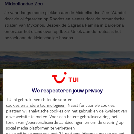
Middellandse Zee
Je vaart langs mooie plekken aan de Middellandse Zee. Wandel
door de olijfgaarden op Rhodos en slenter door de romantische
straten van Mykonos. Bezoek de Sagrada Família in Barcelona
en ervaar het eilandleven op Ibiza. Uniek aan de routes is het
bezoek aan de kleinschalige havens.
We respecteren jouw privacy
TUI.nl gebruikt verschillende soorten
cookies en andere technologieën
. Naast functionele cookies,
Canada & New England
plaatsen wij analytische cookies om het gebruik en de kwaliteit van
onze website te meten. Voor een betere gebruikservaring, het
Kreeften alom, bossen vol esdoorns en beuken, eilanden voor de
tonen van gepersonaliseerde aanbiedingen en om de ervaring op
kust: op naar Canada en New England. Bezoek het Canadese
social media platformen te verbeteren
Québec-City. Het oude stadhart, waar voornamelijk Frans
delen wij jouw gegevens met 24 partners
. Hiermee maken we het