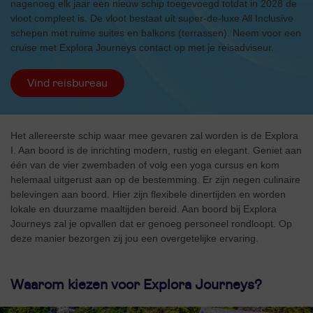
nagenoeg elk jaar een nieuw schip toegevoegd totdat in 2028 de
vloot compleet is. De vloot bestaat uit super-de-luxe All Inclusive
schepen met ruime suites en balkons (terrassen). Neem voor een
cruise met Explora Journeys contact op met je reisadviseur.
Vind reisbureau
Het allereerste schip waar mee gevaren zal worden is de Explora
I. Aan boord is de inrichting modern, rustig en elegant. Geniet aan
één van de vier zwembaden of volg een yoga cursus en kom
helemaal uitgerust aan op de bestemming. Er zijn negen culinaire
belevingen aan boord. Hier zijn flexibele dinertijden en worden
lokale en duurzame maaltijden bereid. Aan boord bij Explora
Journeys zal je opvallen dat er genoeg personeel rondloopt. Op
deze manier bezorgen zij jou een overgetelijke ervaring.
Waarom kiezen voor Explora Journeys?