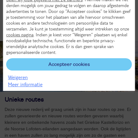
gesproken wordt, staat op de werelderfgoedlijst van UNESCO en
derden mogelijk om jouw gedrag te volgen en daarop afgestemde
dat is al een reden genoeg voor een mooie excursie door de stad.
advertenties te tonen. Door op “Accepteer cookies” te klikken geef
Binnen de oude stadsmuren slenter je door een wirwar aan leuke
je toestemming voor het plaatsen van alle hiervoor omschreven
klinkerstraatjes met tal van trappetjes.
cookies en andere technologieën om persoonlijke data te
verzamelen. Je kunt je toestemming altijd weer intrekken op onze
cookies pagina
. Indien je kiest voor “Weigeren” plaatsen wij enkel
noodzakelijke technische, functionele en beperkte privacy-
vriendelijke analytische cookies. Er is dan geen sprake van
gepersonaliseerde content.
Accepteer cookies
Weigeren
Meer informatie
Unieke routes
Deze nieuwe rederij wil graag uniek zijn in haar routes op zee. Er
zullen gevarieerde en nieuwe routes worden gevaren waarbij
kleinere en onbekende havens zoals het Griekse Kastellorizo en
de Noorse Lofoten-eilanden aangedaan worden. Ook de ligtijden
in een haven zullen zo lang mogelijk zijn om zo de gasten een